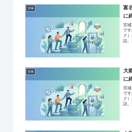
富
宮城
に
宮城
です
ク）
説。
「債
案内
大
宮城
に
宮城
です
ク）
説。
「債
案内