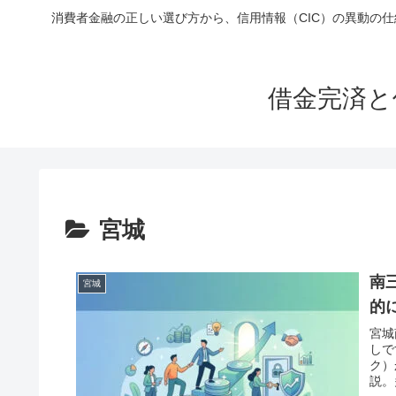
消費者金融の正しい選び方から、信用情報（CIC）の異動の
借金完済と
宮城
南
宮城
的
宮城
しで
ク）
説。