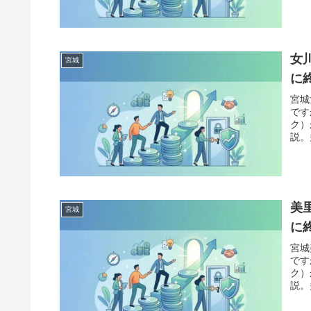
「債
案内
女
宮城
に
宮城
です
ク）
説。
「債
案内
美
宮城
に
宮城
です
ク）
説。
「債
案内