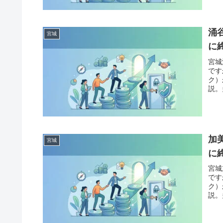
涌
宮城
に
宮城
です
ク）
説。
「債
案内
加
宮城
に
宮城
です
ク）
説。
「債
案内