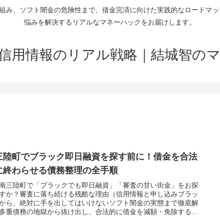
仕組み、ソフト闇金の危険性まで、借金完済に向けた実践的なロードマ
悩みを解決するリアルなマネーハックをお届けします。
信用情報のリアル戦略｜結城智の
三陸町でブラック即日融資を探す前に！借金を合法
に終わらせる債務整理の全手順
南三陸町で「ブラックでも即日融資」「審査の甘い街金」をお探
すか？審査に落ち続ける残酷な理由（信用情報と申し込みブラッ
から、絶対に手を出してはいけないソフト闇金の実態まで徹底解
多重債務の地獄から抜け出し、合法的に借金を減額・免除する