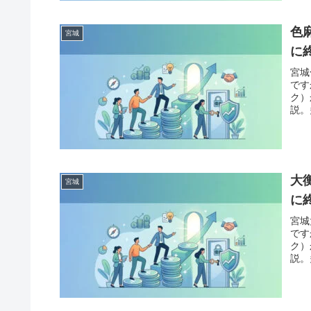
色
宮城
に
宮城
です
ク）
説。
「債
案内
大
宮城
に
宮城
です
ク）
説。
「債
案内