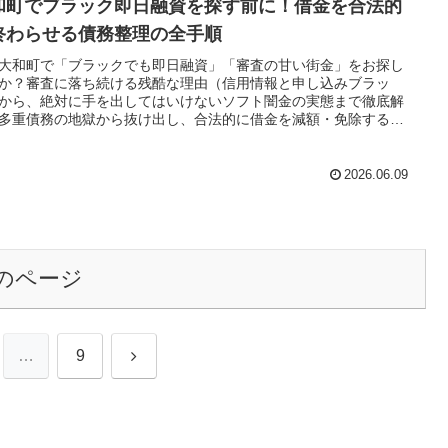
和町でブラック即日融資を探す前に！借金を合法的
終わらせる債務整理の全手順
大和町で「ブラックでも即日融資」「審査の甘い街金」をお探し
か？審査に落ち続ける残酷な理由（信用情報と申し込みブラッ
から、絶対に手を出してはいけないソフト闇金の実態まで徹底解
多重債務の地獄から抜け出し、合法的に借金を減額・免除する
務整理」の正しい知識と、今すぐ督促を止める無料相談窓口をご
します。
2026.06.09
のページ
次
…
9
へ