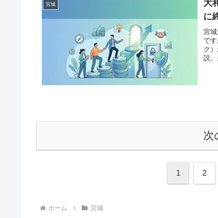
大
宮城
に
宮城
です
ク）
説。
「債
案内
次
1
2
ホーム
宮城