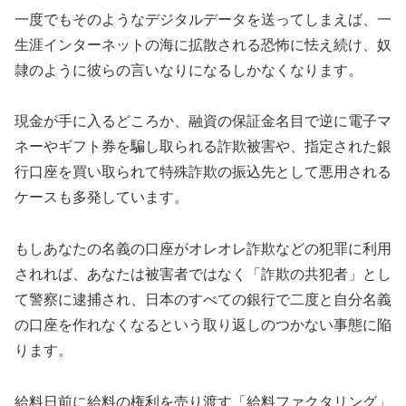
一度でもそのようなデジタルデータを送ってしまえば、一
生涯インターネットの海に拡散される恐怖に怯え続け、奴
隷のように彼らの言いなりになるしかなくなります。
現金が手に入るどころか、融資の保証金名目で逆に電子マ
ネーやギフト券を騙し取られる詐欺被害や、指定された銀
行口座を買い取られて特殊詐欺の振込先として悪用される
ケースも多発しています。
もしあなたの名義の口座がオレオレ詐欺などの犯罪に利用
されれば、あなたは被害者ではなく「詐欺の共犯者」とし
て警察に逮捕され、日本のすべての銀行で二度と自分名義
の口座を作れなくなるという取り返しのつかない事態に陥
ります。
給料日前に給料の権利を売り渡す「給料ファクタリング」