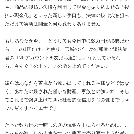
や、商品の後払い決済を利用して現金を振り込ませる「後
払い現金化」といった新しい手口も、法律の抜け穴を狙っ
ただけで実態は闇金と何ら変わりありません。
もしあなたが今、「どうしても今日中に数万円が必要だか
ら、この1回だけ」と焦り、宮城のどこかの部屋で違法業
者のLINEアカウントを友だち追加しようとしているな
ら、今すぐその手を、その指を止めてください。
彼らはあなたを苦境から救い出してくれる神様などではな
く、あなたの残された僅かな財産、家族との強い絆、そし
てこれまで築き上げてきた社会的な信用を骨の髄までしゃ
ぶり尽くすハイエナです。
たった数万円の一時しのぎの現金を手に入れるために、こ
れからの数十年の人生をすべて悪魔に売り渡すような愚か