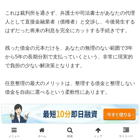
これは裁判所を通さず、弁護士や司法書士があなたの代理
人として直接金融業者（債権者）と交渉し、今後発生する
はずだった将来の利息を完全にカットする手続きです。
残った借金の元本だけを、あなたの無理のない範囲で3年
から5年の長期分割で支払っていくという、非常に現実的
で負担の少ない解決策となります。
任意整理の最大のメリットは、整理する借金と整理しない
借金を自由に選べるという柔軟性にあります。
例えば、車のローンや住宅ローン、あるいは保証人に迷惑
がかかる奨学金などはそのまま支払い続け、消費者金融や
クレジットカードのリボ払いだけを対象にして利息をゼロ
にすることが可能です。
メニュー
ホーム
検索
トップ
サイドバー