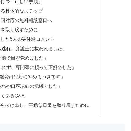
を打つ「正しい手順」
する具体的なステップ
全国対応の無料相談窓口へ
常を取り戻すために
した5人の実体験コメント
ら逃れ、弁護士に救われました」
手前で目が覚めました」
されず、専門家に頼って正解でした」
個人間融資は絶対にやめるべきです」
あわや口座凍結の危機でした」
くあるQ&A
から抜け出し、平穏な日常を取り戻すために