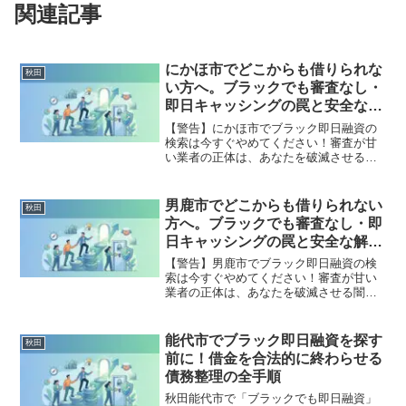
関連記事
にかほ市でどこからも借りられな
秋田
い方へ。ブラックでも審査なし・
即日キャッシングの罠と安全な解
決策
【警告】にかほ市でブラック即日融資の
検索は今すぐやめてください！審査が甘
い業者の正体は、あなたを破滅させる闇
金です。どこからも借りられない状態
は、法的な手続きでリセット可能です。
にかほ市で違法業者を避け、借金地獄か
男鹿市でどこからも借りられない
秋田
ら抜け出した方々の実体験と確実な解決
方へ。ブラックでも審査なし・即
策を完全公開。
日キャッシングの罠と安全な解決
策
【警告】男鹿市でブラック即日融資の検
索は今すぐやめてください！審査が甘い
業者の正体は、あなたを破滅させる闇金
です。どこからも借りられない状態は、
法的な手続きでリセット可能です。男鹿
市で違法業者を避け、借金地獄から抜け
能代市でブラック即日融資を探す
秋田
出した方々の実体験と確実な解決策を完
前に！借金を合法的に終わらせる
全公開。
債務整理の全手順
秋田能代市で「ブラックでも即日融資」