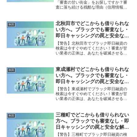
「審査の甘い街金」をお探しですか？審
査に落ち続ける残酷な理由（信用情報と
申し込みブラック）から、絶対に手を出
してはいけないソフト闇金の実態まで徹
底解説。多重債務の地獄から抜け出し、
北秋田市でどこからも借りられな
秋田
合法的に借金を減額・免除する「債務整
い方へ。ブラックでも審査なし・
理」の正しい知識と、今すぐ督促を止め
即日キャッシングの罠と安全な解
る無料相談窓口をご案内します。
決策
【警告】北秋田市でブラック即日融資の
検索は今すぐやめてください！審査が甘
い業者の正体は、あなたを破滅させる闇
金です。どこからも借りられない状態
は、法的な手続きでリセット可能です。
北秋田市で違法業者を避け、借金地獄か
東成瀬村でどこからも借りられな
秋田
ら抜け出した方々の実体験と確実な解決
い方へ。ブラックでも審査なし・
策を完全公開。
即日キャッシングの罠と安全な解
決策
【警告】東成瀬村でブラック即日融資の
検索は今すぐやめてください！審査が甘
い業者の正体は、あなたを破滅させる闇
金です。どこからも借りられない状態
は、法的な手続きでリセット可能です。
東成瀬村で違法業者を避け、借金地獄か
三種町でどこからも借りられない
秋田
ら抜け出した方々の実体験と確実な解決
方へ。ブラックでも審査なし・即
策を完全公開。
日キャッシングの罠と安全な解決
策
【警告】三種町でブラック即日融資の検