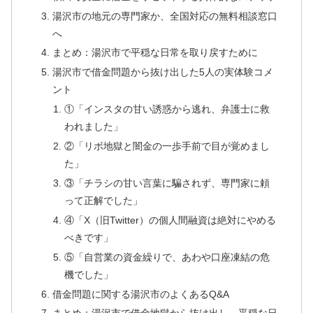
湯沢市の地元の専門家か、全国対応の無料相談窓口
へ
まとめ：湯沢市で平穏な日常を取り戻すために
湯沢市で借金問題から抜け出した5人の実体験コメ
ント
①「インスタの甘い誘惑から逃れ、弁護士に救
われました」
②「リボ地獄と闇金の一歩手前で目が覚めまし
た」
③「チラシの甘い言葉に騙されず、専門家に頼
って正解でした」
④「X（旧Twitter）の個人間融資は絶対にやめる
べきです」
⑤「自営業の資金繰りで、あわや口座凍結の危
機でした」
借金問題に関する湯沢市のよくあるQ&A