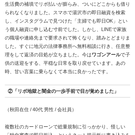
生活費の補填でリボ払いが膨らみ、ついにどこからも借り
られなくなりました。スマホで湯沢市の即日融資を検索
し、インスタグラムで見つけた「主婦でも即日OK」とい
う個人融資に申し込む寸前でした。しかし、LINEで家族
の職場や連絡先まで要求されて怖くなり、踏みとどまりま
した。すぐに地元の法律事務所へ無料相談に行き、任意整
理をして返済の目処が立ちました。今は
ワゴンアール
で子
供の送迎をする、平穏な日常を取り戻せています。あの
時、甘い言葉に乗らなくて本当に良かったです。
②「リボ地獄と闇金の一歩手前で目が覚めました」
（秋田在住 / 40代 男性 / 会社員）
複数社のカードローンで総量規制に引っかかり、怪しい