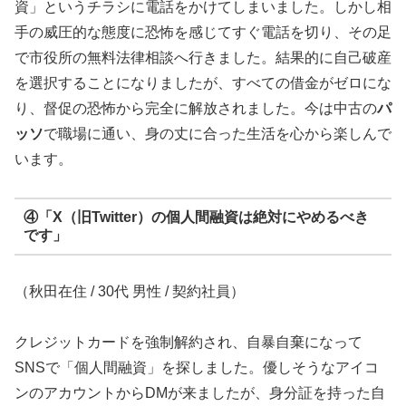
資」というチラシに電話をかけてしまいました。しかし相
手の威圧的な態度に恐怖を感じてすぐ電話を切り、その足
で市役所の無料法律相談へ行きました。結果的に自己破産
を選択することになりましたが、すべての借金がゼロにな
り、督促の恐怖から完全に解放されました。今は中古の
パ
ッソ
で職場に通い、身の丈に合った生活を心から楽しんで
います。
④「X（旧Twitter）の個人間融資は絶対にやめるべき
です」
（秋田在住 / 30代 男性 / 契約社員）
クレジットカードを強制解約され、自暴自棄になって
SNSで「個人間融資」を探しました。優しそうなアイコ
ンのアカウントからDMが来ましたが、身分証を持った自