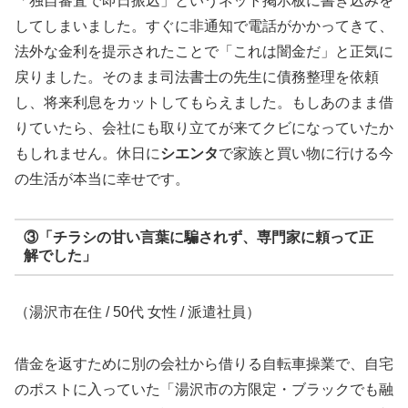
「独自審査で即日振込」というネット掲示板に書き込みを
してしまいました。すぐに非通知で電話がかかってきて、
法外な金利を提示されたことで「これは闇金だ」と正気に
戻りました。そのまま司法書士の先生に債務整理を依頼
し、将来利息をカットしてもらえました。もしあのまま借
りていたら、会社にも取り立てが来てクビになっていたか
もしれません。休日に
シエンタ
で家族と買い物に行ける今
の生活が本当に幸せです。
③「チラシの甘い言葉に騙されず、専門家に頼って正
解でした」
（湯沢市在住 / 50代 女性 / 派遣社員）
借金を返すために別の会社から借りる自転車操業で、自宅
のポストに入っていた「湯沢市の方限定・ブラックでも融