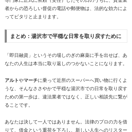
専門家に正式に依頼（受任）したその日のうちに、貸金業
者からの恐ろしい督促の電話や郵便物は、法的な効力によ
ってピタリと止まります。
まとめ：湯沢市で平穏な日常を取り戻すために
「即日融資」というその場しのぎの麻薬に手を出せば、あ
なたの人生は本当に取り返しのつかないことになります。
アルト
や
マーチ
に乗って近所のスーパーへ買い物に行くよ
うな、そんなささやかで平穏な湯沢市での日常を取り戻す
ための第一歩は、違法業者ではなく、正しい相談先に繋が
ることです。
あなたは決して一人ではありません。法律のプロの力を借
りて、借金という重荷を下ろし、新しい人生へのリスター