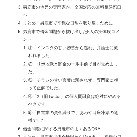
男鹿市の地元の専門家か、全国対応の無料相談窓口
へ
まとめ：男鹿市で平穏な日常を取り戻すために
男鹿市で借金問題から抜け出した5人の実体験コメ
ント
①「インスタの甘い誘惑から逃れ、弁護士に救
われました」
②「リボ地獄と闇金の一歩手前で目が覚めまし
た」
③「チラシの甘い言葉に騙されず、専門家に頼
って正解でした」
④「X（旧Twitter）の個人間融資は絶対にやめる
べきです」
⑤「自営業の資金繰りで、あわや口座凍結の危
機でした」
借金問題に関する男鹿市のよくあるQ&A