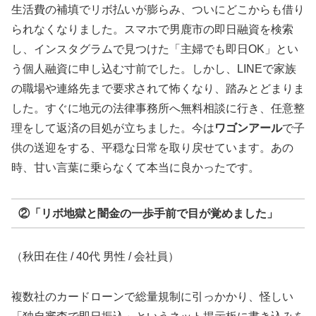
生活費の補填でリボ払いが膨らみ、ついにどこからも借り
られなくなりました。スマホで男鹿市の即日融資を検索
し、インスタグラムで見つけた「主婦でも即日OK」とい
う個人融資に申し込む寸前でした。しかし、LINEで家族
の職場や連絡先まで要求されて怖くなり、踏みとどまりま
した。すぐに地元の法律事務所へ無料相談に行き、任意整
理をして返済の目処が立ちました。今は
ワゴンアール
で子
供の送迎をする、平穏な日常を取り戻せています。あの
時、甘い言葉に乗らなくて本当に良かったです。
②「リボ地獄と闇金の一歩手前で目が覚めました」
（秋田在住 / 40代 男性 / 会社員）
複数社のカードローンで総量規制に引っかかり、怪しい