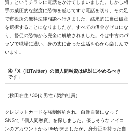
資」というチラシに電話をかけてしまいました。しかし相
手の威圧的な態度に恐怖を感じてすぐ電話を切り、その足
で市役所の無料法律相談へ行きました。結果的に自己破産
を選択することになりましたが、すべての借金がゼロにな
り、督促の恐怖から完全に解放されました。今は中古の
パ
ッソ
で職場に通い、身の丈に合った生活を心から楽しんで
います。
④「X（旧Twitter）の個人間融資は絶対にやめるべき
です」
（秋田在住 / 30代 男性 / 契約社員）
クレジットカードを強制解約され、自暴自棄になって
SNSで「個人間融資」を探しました。優しそうなアイコ
ンのアカウントからDMが来ましたが、身分証を持った自