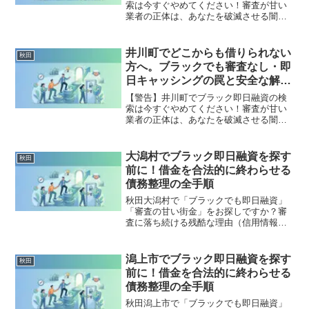
索は今すぐやめてください！審査が甘い
業者の正体は、あなたを破滅させる闇金
です。どこからも借りられない状態は、
法的な手続きでリセット可能です。大館
市で違法業者を避け、借金地獄から抜け
井川町でどこからも借りられない
秋田
出した方々の実体験と確実な解決策を完
方へ。ブラックでも審査なし・即
全公開。
日キャッシングの罠と安全な解決
策
【警告】井川町でブラック即日融資の検
索は今すぐやめてください！審査が甘い
業者の正体は、あなたを破滅させる闇金
です。どこからも借りられない状態は、
法的な手続きでリセット可能です。井川
町で違法業者を避け、借金地獄から抜け
大潟村でブラック即日融資を探す
秋田
出した方々の実体験と確実な解決策を完
前に！借金を合法的に終わらせる
全公開。
債務整理の全手順
秋田大潟村で「ブラックでも即日融資」
「審査の甘い街金」をお探しですか？審
査に落ち続ける残酷な理由（信用情報と
申し込みブラック）から、絶対に手を出
してはいけないソフト闇金の実態まで徹
底解説。多重債務の地獄から抜け出し、
潟上市でブラック即日融資を探す
秋田
合法的に借金を減額・免除する「債務整
前に！借金を合法的に終わらせる
理」の正しい知識と、今すぐ督促を止め
債務整理の全手順
る無料相談窓口をご案内します。
秋田潟上市で「ブラックでも即日融資」