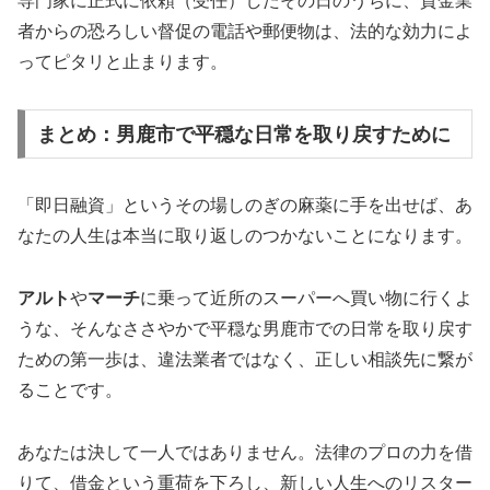
専門家に正式に依頼（受任）したその日のうちに、貸金業
者からの恐ろしい督促の電話や郵便物は、法的な効力によ
ってピタリと止まります。
まとめ：男鹿市で平穏な日常を取り戻すために
「即日融資」というその場しのぎの麻薬に手を出せば、あ
なたの人生は本当に取り返しのつかないことになります。
アルト
や
マーチ
に乗って近所のスーパーへ買い物に行くよ
うな、そんなささやかで平穏な男鹿市での日常を取り戻す
ための第一歩は、違法業者ではなく、正しい相談先に繋が
ることです。
あなたは決して一人ではありません。法律のプロの力を借
りて、借金という重荷を下ろし、新しい人生へのリスター