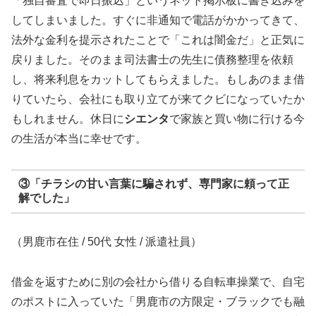
「独自審査で即日振込」というネット掲示板に書き込みを
してしまいました。すぐに非通知で電話がかかってきて、
法外な金利を提示されたことで「これは闇金だ」と正気に
戻りました。そのまま司法書士の先生に債務整理を依頼
し、将来利息をカットしてもらえました。もしあのまま借
りていたら、会社にも取り立てが来てクビになっていたか
もしれません。休日に
シエンタ
で家族と買い物に行ける今
の生活が本当に幸せです。
③「チラシの甘い言葉に騙されず、専門家に頼って正
解でした」
（男鹿市在住 / 50代 女性 / 派遣社員）
借金を返すために別の会社から借りる自転車操業で、自宅
のポストに入っていた「男鹿市の方限定・ブラックでも融