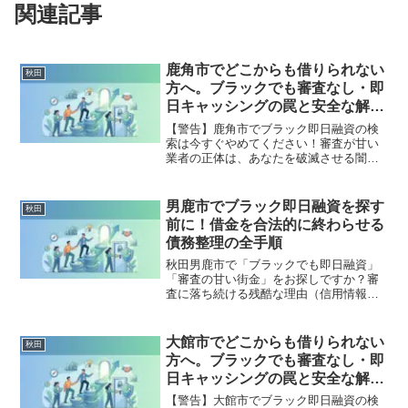
関連記事
鹿角市でどこからも借りられない
秋田
方へ。ブラックでも審査なし・即
日キャッシングの罠と安全な解決
策
【警告】鹿角市でブラック即日融資の検
索は今すぐやめてください！審査が甘い
業者の正体は、あなたを破滅させる闇金
です。どこからも借りられない状態は、
法的な手続きでリセット可能です。鹿角
市で違法業者を避け、借金地獄から抜け
男鹿市でブラック即日融資を探す
秋田
出した方々の実体験と確実な解決策を完
前に！借金を合法的に終わらせる
全公開。
債務整理の全手順
秋田男鹿市で「ブラックでも即日融資」
「審査の甘い街金」をお探しですか？審
査に落ち続ける残酷な理由（信用情報と
申し込みブラック）から、絶対に手を出
してはいけないソフト闇金の実態まで徹
底解説。多重債務の地獄から抜け出し、
大館市でどこからも借りられない
秋田
合法的に借金を減額・免除する「債務整
方へ。ブラックでも審査なし・即
理」の正しい知識と、今すぐ督促を止め
日キャッシングの罠と安全な解決
る無料相談窓口をご案内します。
策
【警告】大館市でブラック即日融資の検