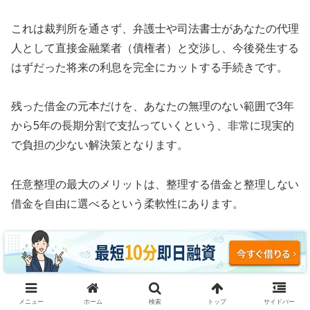
これは裁判所を通さず、弁護士や司法書士があなたの代理
人として直接金融業者（債権者）と交渉し、今後発生する
はずだった将来の利息を完全にカットする手続きです。
残った借金の元本だけを、あなたの無理のない範囲で3年
から5年の長期分割で支払っていくという、非常に現実的
で負担の少ない解決策となります。
任意整理の最大のメリットは、整理する借金と整理しない
借金を自由に選べるという柔軟性にあります。
例えば、車のローンや住宅ローン、あるいは保証人に迷惑
がかかる奨学金などはそのまま支払い続け、消費者金融や
クレジットカードのリボ払いだけを対象にして利息をゼロ
にすることが可能です。
メニュー
ホーム
検索
トップ
サイドバー