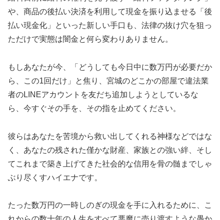
や、商品の後払い決済を利用して現金を振り込ませる「後
払い現金化」といった新しい手口も、法律の抜け穴を狙っ
ただけで実態は闇金と何ら変わりありません。
もしあなたが今、「どうしても今日中に数万円が必要だか
ら、この1回だけ」と焦り、宮城のどこかの部屋で違法業
者のLINEアカウントを友だち追加しようとしているな
ら、今すぐその手を、その指を止めてください。
彼らはあなたを苦境から救い出してくれる神様などではな
く、あなたの残された僅かな財産、家族との強い絆、そし
てこれまで築き上げてきた社会的な信用を骨の髄までしゃ
ぶり尽くすハイエナです。
たった数万円の一時しのぎの現金を手に入れるために、こ
れからの数十年の人生をすべて悪魔に売り渡すような愚か