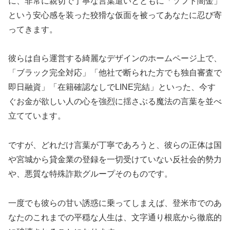
に、非常に親切で丁寧な言葉遣いとともに「ソフト闇金」
という安心感を装った狡猾な仮面を被ってあなたに忍び寄
ってきます。
彼らは自ら運営する綺麗なデザインのホームページ上で、
「ブラック完全対応」「他社で断られた方でも独自審査で
即日融資」「在籍確認なしでLINE完結」といった、今す
ぐお金が欲しい人の心を強烈に揺さぶる魔法の言葉を並べ
立てています。
ですが、どれだけ言葉が丁寧であろうと、彼らの正体は国
や宮城から貸金業の登録を一切受けていない反社会的勢力
や、悪質な特殊詐欺グループそのものです。
一度でも彼らの甘い誘惑に乗ってしまえば、登米市でのあ
なたのこれまでの平穏な人生は、文字通り根底から徹底的