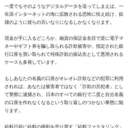
一度でもそのようなデジタルデータを送ってしまえば、一
生涯インターネットの海に拡散される恐怖に怯え続け、奴
隷のように彼らの言いなりになるしかなくなります。
現金が手に入るどころか、融資の保証金名目で逆に電子マ
ネーやギフト券を騙し取られる詐欺被害や、指定された銀
行口座を買い取られて特殊詐欺の振込先として悪用される
ケースも多発しています。
もしあなたの名義の口座がオレオレ詐欺などの犯罪に利用
されれば、あなたは被害者ではなく「詐欺の共犯者」とし
て警察に逮捕され、日本のすべての銀行で二度と自分名義
の口座を作れなくなるという取り返しのつかない事態に陥
ります。
給料日前に給料の権利を売り渡す「給料ファクタリング」