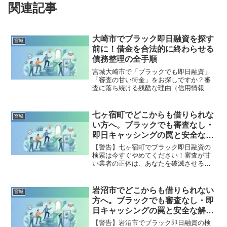
関連記事
大崎市でブラック即日融資を探す
宮城
前に！借金を合法的に終わらせる
債務整理の全手順
宮城大崎市で「ブラックでも即日融資」
「審査の甘い街金」をお探しですか？審
査に落ち続ける残酷な理由（信用情報と
申し込みブラック）から、絶対に手を出
してはいけないソフト闇金の実態まで徹
底解説。多重債務の地獄から抜け出し、
七ヶ宿町でどこからも借りられな
宮城
合法的に借金を減額・免除する「債務整
い方へ。ブラックでも審査なし・
理」の正しい知識と、今すぐ督促を止め
即日キャッシングの罠と安全な解
る無料相談窓口をご案内します。
決策
【警告】七ヶ宿町でブラック即日融資の
検索は今すぐやめてください！審査が甘
い業者の正体は、あなたを破滅させる闇
金です。どこからも借りられない状態
は、法的な手続きでリセット可能です。
七ヶ宿町で違法業者を避け、借金地獄か
岩沼市でどこからも借りられない
宮城
ら抜け出した方々の実体験と確実な解決
方へ。ブラックでも審査なし・即
策を完全公開。
日キャッシングの罠と安全な解決
策
【警告】岩沼市でブラック即日融資の検