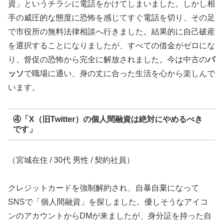
資」というチラシに電話をかけてしまいました。しかし相
手の威圧的な態度に恐怖を感じてすぐ電話を切り、その足
で市役所の無料法律相談へ行きました。結果的に自己破産
を選択することになりましたが、すべての借金がゼロにな
り、督促の恐怖から完全に解放されました。今は中古の
パ
ッソ
で職場に通い、身の丈に合った生活を心から楽しんで
います。
④「X（旧Twitter）の個人間融資は絶対にやめるべき
です」
（宮城在住 / 30代 男性 / 契約社員）
クレジットカードを強制解約され、自暴自棄になって
SNSで「個人間融資」を探しました。優しそうなアイコ
ンのアカウントからDMが来ましたが、身分証を持った自