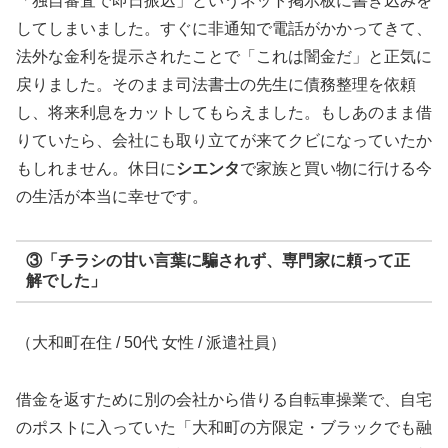
「独自審査で即日振込」というネット掲示板に書き込みを
してしまいました。すぐに非通知で電話がかかってきて、
法外な金利を提示されたことで「これは闇金だ」と正気に
戻りました。そのまま司法書士の先生に債務整理を依頼
し、将来利息をカットしてもらえました。もしあのまま借
りていたら、会社にも取り立てが来てクビになっていたか
もしれません。休日に
シエンタ
で家族と買い物に行ける今
の生活が本当に幸せです。
③「チラシの甘い言葉に騙されず、専門家に頼って正
解でした」
（大和町在住 / 50代 女性 / 派遣社員）
借金を返すために別の会社から借りる自転車操業で、自宅
のポストに入っていた「大和町の方限定・ブラックでも融