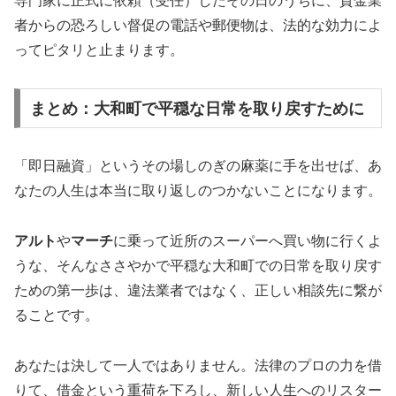
専門家に正式に依頼（受任）したその日のうちに、貸金業
者からの恐ろしい督促の電話や郵便物は、法的な効力によ
ってピタリと止まります。
まとめ：大和町で平穏な日常を取り戻すために
「即日融資」というその場しのぎの麻薬に手を出せば、あ
なたの人生は本当に取り返しのつかないことになります。
アルト
や
マーチ
に乗って近所のスーパーへ買い物に行くよ
うな、そんなささやかで平穏な大和町での日常を取り戻す
ための第一歩は、違法業者ではなく、正しい相談先に繋が
ることです。
あなたは決して一人ではありません。法律のプロの力を借
りて、借金という重荷を下ろし、新しい人生へのリスター