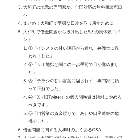
大和町の地元の専門家か、全国対応の無料相談窓口
へ
まとめ：大和町で平穏な日常を取り戻すために
大和町で借金問題から抜け出した5人の実体験コメ
ント
①「インスタの甘い誘惑から逃れ、弁護士に救
われました」
②「リボ地獄と闇金の一歩手前で目が覚めまし
た」
③「チラシの甘い言葉に騙されず、専門家に頼
って正解でした」
④「X（旧Twitter）の個人間融資は絶対にやめる
べきです」
⑤「自営業の資金繰りで、あわや口座凍結の危
機でした」
借金問題に関する大和町のよくあるQ&A