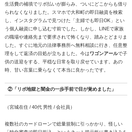
生活費の補填でリボ払いが膨らみ、ついにどこからも借り
られなくなりました。スマホで大和町の即日融資を検索
し、インスタグラムで見つけた「主婦でも即日OK」とい
う個人融資に申し込む寸前でした。しかし、LINEで家族
の職場や連絡先まで要求されて怖くなり、踏みとどまりま
した。すぐに地元の法律事務所へ無料相談に行き、任意整
理をして返済の目処が立ちました。今は
ワゴンアール
で子
供の送迎をする、平穏な日常を取り戻せています。あの
時、甘い言葉に乗らなくて本当に良かったです。
②「リボ地獄と闇金の一歩手前で目が覚めました」
（宮城在住 / 40代 男性 / 会社員）
複数社のカードローンで総量規制に引っかかり、怪しい