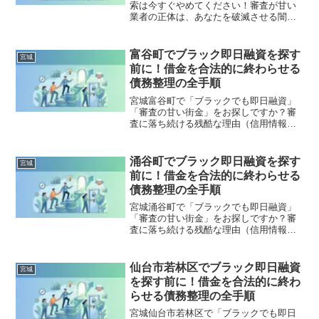
索は今すぐやめてください！審査が甘い
業者の正体は、あなたを破滅させる闇金
です。どこからも借りられない状態は、
法的な手続きでリセット可能です。岩沼
市で違法業者を避け、借金地獄から抜け
富谷町でブラック即日融資を探す
宮城
出した方々の実体験と確実な解決策を完
前に！借金を合法的に終わらせる
全公開。
債務整理の全手順
宮城富谷町で「ブラックでも即日融資」
「審査の甘い街金」をお探しですか？審
査に落ち続ける残酷な理由（信用情報と
申し込みブラック）から、絶対に手を出
してはいけないソフト闇金の実態まで徹
底解説。多重債務の地獄から抜け出し、
涌谷町でブラック即日融資を探す
宮城
合法的に借金を減額・免除する「債務整
前に！借金を合法的に終わらせる
理」の正しい知識と、今すぐ督促を止め
債務整理の全手順
る無料相談窓口をご案内します。
宮城涌谷町で「ブラックでも即日融資」
「審査の甘い街金」をお探しですか？審
査に落ち続ける残酷な理由（信用情報と
申し込みブラック）から、絶対に手を出
してはいけないソフト闇金の実態まで徹
底解説。多重債務の地獄から抜け出し、
仙台市若林区でブラック即日融資
宮城
合法的に借金を減額・免除する「債務整
を探す前に！借金を合法的に終わ
理」の正しい知識と、今すぐ督促を止め
らせる債務整理の全手順
る無料相談窓口をご案内します。
宮城仙台市若林区で「ブラックでも即日