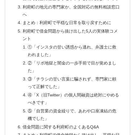
利府町の地元の専門家か、全国対応の無料相談窓口
へ
まとめ：利府町で平穏な日常を取り戻すために
利府町で借金問題から抜け出した5人の実体験コメ
ント
①「インスタの甘い誘惑から逃れ、弁護士に救
われました」
②「リボ地獄と闇金の一歩手前で目が覚めまし
た」
③「チラシの甘い言葉に騙されず、専門家に頼
って正解でした」
④「X（旧Twitter）の個人間融資は絶対にやめる
べきです」
⑤「自営業の資金繰りで、あわや口座凍結の危
機でした」
借金問題に関する利府町のよくあるQ&A