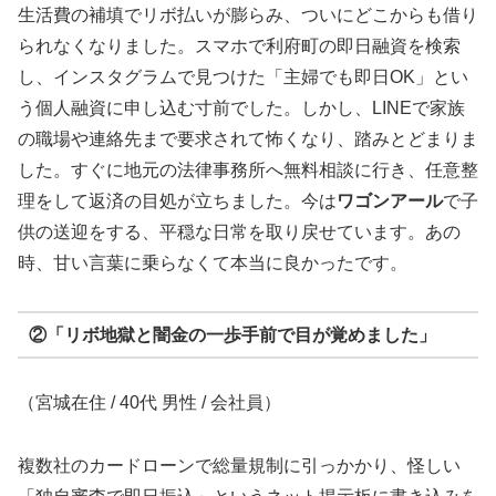
生活費の補填でリボ払いが膨らみ、ついにどこからも借り
られなくなりました。スマホで利府町の即日融資を検索
し、インスタグラムで見つけた「主婦でも即日OK」とい
う個人融資に申し込む寸前でした。しかし、LINEで家族
の職場や連絡先まで要求されて怖くなり、踏みとどまりま
した。すぐに地元の法律事務所へ無料相談に行き、任意整
理をして返済の目処が立ちました。今は
ワゴンアール
で子
供の送迎をする、平穏な日常を取り戻せています。あの
時、甘い言葉に乗らなくて本当に良かったです。
②「リボ地獄と闇金の一歩手前で目が覚めました」
（宮城在住 / 40代 男性 / 会社員）
複数社のカードローンで総量規制に引っかかり、怪しい