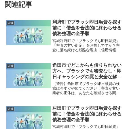
関連記事
利府町でブラック即日融資を探す
宮城
前に！借金を合法的に終わらせる
債務整理の全手順
宮城利府町で「ブラックでも即日融資」
「審査の甘い街金」をお探しですか？審
査に落ち続ける残酷な理由（信用情報と
申し込みブラック）から、絶対に手を出
してはいけないソフト闇金の実態まで徹
底解説。多重債務の地獄から抜け出し、
角田市でどこからも借りられない
宮城
合法的に借金を減額・免除する「債務整
方へ。ブラックでも審査なし・即
理」の正しい知識と、今すぐ督促を止め
日キャッシングの罠と安全な解決
る無料相談窓口をご案内します。
策
【警告】角田市でブラック即日融資の検
索は今すぐやめてください！審査が甘い
業者の正体は、あなたを破滅させる闇金
です。どこからも借りられない状態は、
法的な手続きでリセット可能です。角田
市で違法業者を避け、借金地獄から抜け
村田町でブラック即日融資を探す
宮城
出した方々の実体験と確実な解決策を完
前に！借金を合法的に終わらせる
全公開。
債務整理の全手順
宮城村田町で「ブラックでも即日融資」