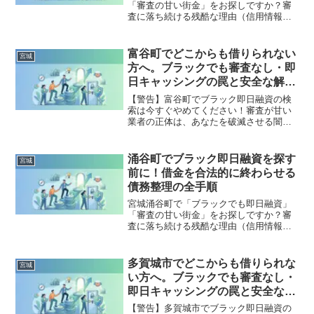
「審査の甘い街金」をお探しですか？審
査に落ち続ける残酷な理由（信用情報と
申し込みブラック）から、絶対に手を出
してはいけないソフト闇金の実態まで徹
底解説。多重債務の地獄から抜け出し、
富谷町でどこからも借りられない
宮城
合法的に借金を減額・免除する「債務整
方へ。ブラックでも審査なし・即
理」の正しい知識と、今すぐ督促を止め
日キャッシングの罠と安全な解決
る無料相談窓口をご案内します。
策
【警告】富谷町でブラック即日融資の検
索は今すぐやめてください！審査が甘い
業者の正体は、あなたを破滅させる闇金
です。どこからも借りられない状態は、
法的な手続きでリセット可能です。富谷
町で違法業者を避け、借金地獄から抜け
涌谷町でブラック即日融資を探す
宮城
出した方々の実体験と確実な解決策を完
前に！借金を合法的に終わらせる
全公開。
債務整理の全手順
宮城涌谷町で「ブラックでも即日融資」
「審査の甘い街金」をお探しですか？審
査に落ち続ける残酷な理由（信用情報と
申し込みブラック）から、絶対に手を出
してはいけないソフト闇金の実態まで徹
底解説。多重債務の地獄から抜け出し、
多賀城市でどこからも借りられな
宮城
合法的に借金を減額・免除する「債務整
い方へ。ブラックでも審査なし・
理」の正しい知識と、今すぐ督促を止め
即日キャッシングの罠と安全な解
る無料相談窓口をご案内します。
決策
【警告】多賀城市でブラック即日融資の