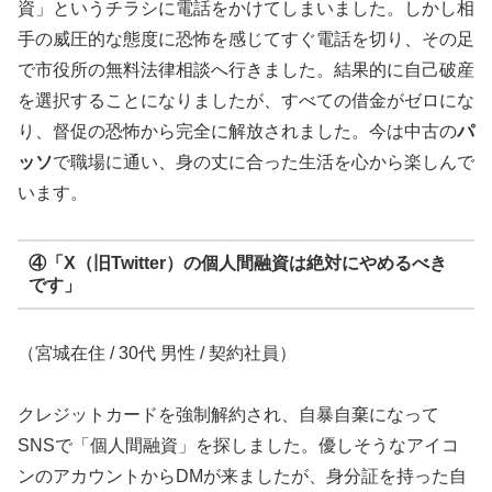
資」というチラシに電話をかけてしまいました。しかし相
手の威圧的な態度に恐怖を感じてすぐ電話を切り、その足
で市役所の無料法律相談へ行きました。結果的に自己破産
を選択することになりましたが、すべての借金がゼロにな
り、督促の恐怖から完全に解放されました。今は中古の
パ
ッソ
で職場に通い、身の丈に合った生活を心から楽しんで
います。
④「X（旧Twitter）の個人間融資は絶対にやめるべき
です」
（宮城在住 / 30代 男性 / 契約社員）
クレジットカードを強制解約され、自暴自棄になって
SNSで「個人間融資」を探しました。優しそうなアイコ
ンのアカウントからDMが来ましたが、身分証を持った自