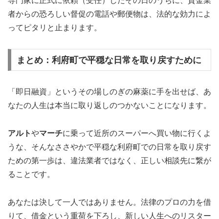
専門家に正式に依頼（受任）したその日のうちに、貸金業
者からの恐ろしい督促の電話や郵便物は、法的な効力によ
ってピタリと止まります。
まとめ：利府町で平穏な日常を取り戻すために
「即日融資」というその場しのぎの麻薬に手を出せば、あ
なたの人生は本当に取り返しのつかないことになります。
アルト
や
マーチ
に乗って近所のスーパーへ買い物に行くよ
うな、そんなささやかで平穏な利府町での日常を取り戻す
ための第一歩は、違法業者ではなく、正しい相談先に繋が
ることです。
あなたは決して一人ではありません。法律のプロの力を借
りて、借金という重荷を下ろし、新しい人生へのリスター