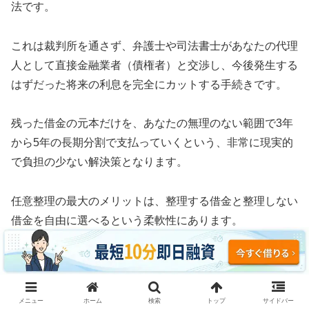
法です。
これは裁判所を通さず、弁護士や司法書士があなたの代理
人として直接金融業者（債権者）と交渉し、今後発生する
はずだった将来の利息を完全にカットする手続きです。
残った借金の元本だけを、あなたの無理のない範囲で3年
から5年の長期分割で支払っていくという、非常に現実的
で負担の少ない解決策となります。
任意整理の最大のメリットは、整理する借金と整理しない
借金を自由に選べるという柔軟性にあります。
例えば、車のローンや住宅ローン、あるいは保証人に迷惑
がかかる奨学金などはそのまま支払い続け、消費者金融や
クレジットカードのリボ払いだけを対象にして利息をゼロ
メニュー
ホーム
検索
トップ
サイドバー