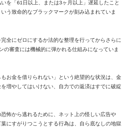
いを「61日以上、または3ヶ月以上」遅延したこと
という致命的なブラックマークが刻み込まれていま
を完全にゼロにするか法的な整理を行ってからさらに
ーンの審査には機械的に弾かれる仕組みになっていま
らもお金を借りられない」という絶望的な状況は、金
金を増やしてはいけない、自力での返済はすでに破綻
の恐怖から逃れるために、ネット上の怪しい広告や
言葉にすがりつこうとする行為は、自ら底なしの地獄