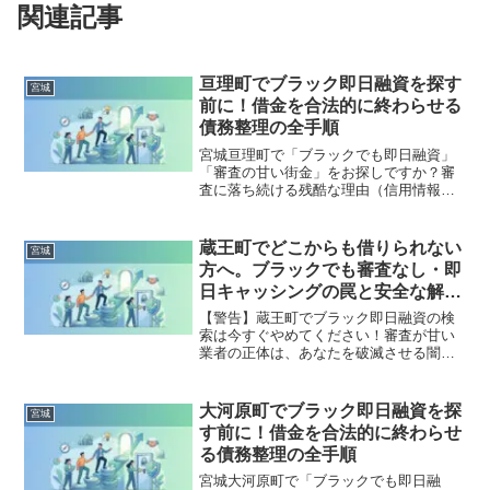
関連記事
亘理町でブラック即日融資を探す
宮城
前に！借金を合法的に終わらせる
債務整理の全手順
宮城亘理町で「ブラックでも即日融資」
「審査の甘い街金」をお探しですか？審
査に落ち続ける残酷な理由（信用情報と
申し込みブラック）から、絶対に手を出
してはいけないソフト闇金の実態まで徹
底解説。多重債務の地獄から抜け出し、
蔵王町でどこからも借りられない
宮城
合法的に借金を減額・免除する「債務整
方へ。ブラックでも審査なし・即
理」の正しい知識と、今すぐ督促を止め
日キャッシングの罠と安全な解決
る無料相談窓口をご案内します。
策
【警告】蔵王町でブラック即日融資の検
索は今すぐやめてください！審査が甘い
業者の正体は、あなたを破滅させる闇金
です。どこからも借りられない状態は、
法的な手続きでリセット可能です。蔵王
町で違法業者を避け、借金地獄から抜け
大河原町でブラック即日融資を探
宮城
出した方々の実体験と確実な解決策を完
す前に！借金を合法的に終わらせ
全公開。
る債務整理の全手順
宮城大河原町で「ブラックでも即日融