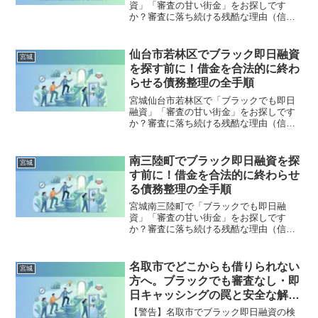
資」「審査の甘い街金」をお探しです
か？審査に落ち続ける残酷な理由（信用
情報と申し込みブラック）から、絶対に
手を出してはいけないソフト闇金の実態
まで徹底解説。多重債務の地獄から抜け
仙台市若林区でブラック即日融資
宮城
出し、合法的に借金を減額・免除する
を探す前に！借金を合法的に終わ
「債務整理」の正しい知識と、今すぐ督
らせる債務整理の全手順
促を止める無料相談窓口をご案内しま
す。
宮城仙台市若林区で「ブラックでも即日
融資」「審査の甘い街金」をお探しです
か？審査に落ち続ける残酷な理由（信用
情報と申し込みブラック）から、絶対に
手を出してはいけないソフト闇金の実態
まで徹底解説。多重債務の地獄から抜け
南三陸町でブラック即日融資を探
宮城
出し、合法的に借金を減額・免除する
す前に！借金を合法的に終わらせ
「債務整理」の正しい知識と、今すぐ督
る債務整理の全手順
促を止める無料相談窓口をご案内しま
す。
宮城南三陸町で「ブラックでも即日融
資」「審査の甘い街金」をお探しです
か？審査に落ち続ける残酷な理由（信用
情報と申し込みブラック）から、絶対に
手を出してはいけないソフト闇金の実態
まで徹底解説。多重債務の地獄から抜け
名取市でどこからも借りられない
宮城
出し、合法的に借金を減額・免除する
方へ。ブラックでも審査なし・即
「債務整理」の正しい知識と、今すぐ督
日キャッシングの罠と安全な解決
促を止める無料相談窓口をご案内しま
策
す。
【警告】名取市でブラック即日融資の検