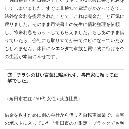
「独自審査で即日振込」というネット掲示板に書き込みを
してしまいました。すぐに非通知で電話がかかってきて、
法外な金利を提示されたことで「これは闇金だ」と正気に
戻りました。そのまま司法書士の先生に債務整理を依頼
し、将来利息をカットしてもらえました。もしあのまま借
りていたら、会社にも取り立てが来てクビになっていたか
もしれません。休日に
シエンタ
で家族と買い物に行ける今
の生活が本当に幸せです。
③「チラシの甘い言葉に騙されず、専門家に頼って正
解でした」
（角田市在住 / 50代 女性 / 派遣社員）
借金を返すために別の会社から借りる自転車操業で、自宅
のポストに入っていた「角田市の方限定・ブラックでも融