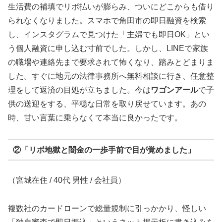
生活費の補填でリボ払いが膨らみ、ついにどこからも借り
られなくなりました。スマホで角田市の即日融資を検索
し、インスタグラムで見つけた「主婦でも即日OK」とい
う個人融資に申し込む寸前でした。しかし、LINEで家族
の職場や連絡先まで要求されて怖くなり、踏みとどまりま
した。すぐに地元の法律事務所へ無料相談に行き、任意整
理をして返済の目処が立ちました。今は
ワゴンアール
で子
供の送迎をする、平穏な日常を取り戻せています。あの
時、甘い言葉に乗らなくて本当に良かったです。
②「リボ地獄と闇金の一歩手前で目が覚めました」
（宮城在住 / 40代 男性 / 会社員）
複数社のカードローンで総量規制に引っかかり、怪しい