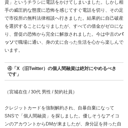
資」というチラシに電話をかけてしまいました。しかし相
手の威圧的な態度に恐怖を感じてすぐ電話を切り、その足
で市役所の無料法律相談へ行きました。結果的に自己破産
を選択することになりましたが、すべての借金がゼロにな
り、督促の恐怖から完全に解放されました。今は中古の
パ
ッソ
で職場に通い、身の丈に合った生活を心から楽しんで
います。
④「X（旧Twitter）の個人間融資は絶対にやめるべき
です」
（宮城在住 / 30代 男性 / 契約社員）
クレジットカードを強制解約され、自暴自棄になって
SNSで「個人間融資」を探しました。優しそうなアイコ
ンのアカウントからDMが来ましたが、身分証を持った自