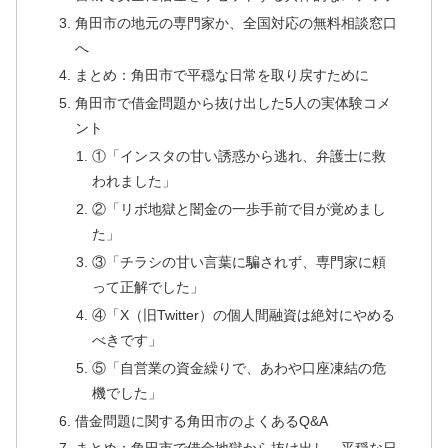
角田市の地元の専門家か、全国対応の無料相談窓口
へ
まとめ：角田市で平穏な日常を取り戻すために
角田市で借金問題から抜け出した5人の実体験コメ
ント
①「インスタの甘い誘惑から逃れ、弁護士に救
われました」
②「リボ地獄と闇金の一歩手前で目が覚めまし
た」
③「チラシの甘い言葉に騙されず、専門家に頼
って正解でした」
④「X（旧Twitter）の個人間融資は絶対にやめる
べきです」
⑤「自営業の資金繰りで、あわや口座凍結の危
機でした」
借金問題に関する角田市のよくあるQ&A