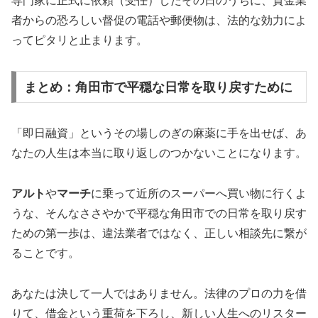
専門家に正式に依頼（受任）したその日のうちに、貸金業
者からの恐ろしい督促の電話や郵便物は、法的な効力によ
ってピタリと止まります。
まとめ：角田市で平穏な日常を取り戻すために
「即日融資」というその場しのぎの麻薬に手を出せば、あ
なたの人生は本当に取り返しのつかないことになります。
アルト
や
マーチ
に乗って近所のスーパーへ買い物に行くよ
うな、そんなささやかで平穏な角田市での日常を取り戻す
ための第一歩は、違法業者ではなく、正しい相談先に繋が
ることです。
あなたは決して一人ではありません。法律のプロの力を借
りて、借金という重荷を下ろし、新しい人生へのリスター