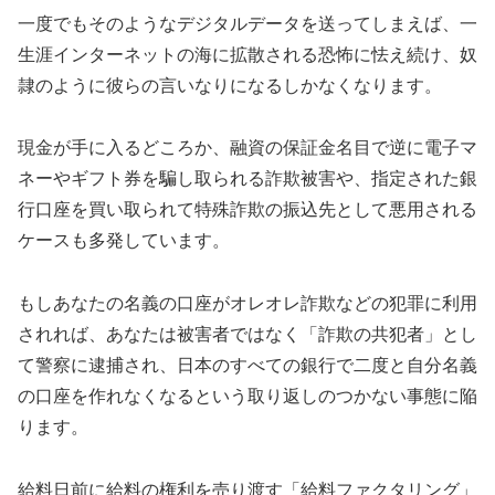
一度でもそのようなデジタルデータを送ってしまえば、一
生涯インターネットの海に拡散される恐怖に怯え続け、奴
隷のように彼らの言いなりになるしかなくなります。
現金が手に入るどころか、融資の保証金名目で逆に電子マ
ネーやギフト券を騙し取られる詐欺被害や、指定された銀
行口座を買い取られて特殊詐欺の振込先として悪用される
ケースも多発しています。
もしあなたの名義の口座がオレオレ詐欺などの犯罪に利用
されれば、あなたは被害者ではなく「詐欺の共犯者」とし
て警察に逮捕され、日本のすべての銀行で二度と自分名義
の口座を作れなくなるという取り返しのつかない事態に陥
ります。
給料日前に給料の権利を売り渡す「給料ファクタリング」