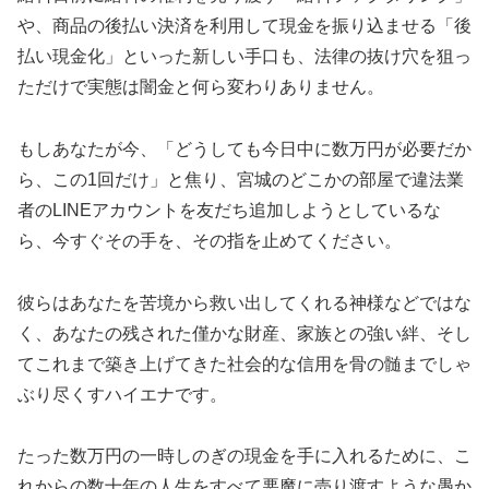
や、商品の後払い決済を利用して現金を振り込ませる「後
払い現金化」といった新しい手口も、法律の抜け穴を狙っ
ただけで実態は闇金と何ら変わりありません。
もしあなたが今、「どうしても今日中に数万円が必要だか
ら、この1回だけ」と焦り、宮城のどこかの部屋で違法業
者のLINEアカウントを友だち追加しようとしているな
ら、今すぐその手を、その指を止めてください。
彼らはあなたを苦境から救い出してくれる神様などではな
く、あなたの残された僅かな財産、家族との強い絆、そし
てこれまで築き上げてきた社会的な信用を骨の髄までしゃ
ぶり尽くすハイエナです。
たった数万円の一時しのぎの現金を手に入れるために、こ
れからの数十年の人生をすべて悪魔に売り渡すような愚か