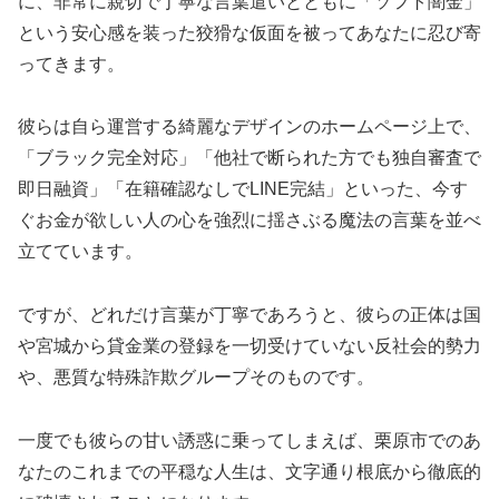
に、非常に親切で丁寧な言葉遣いとともに「ソフト闇金」
という安心感を装った狡猾な仮面を被ってあなたに忍び寄
ってきます。
彼らは自ら運営する綺麗なデザインのホームページ上で、
「ブラック完全対応」「他社で断られた方でも独自審査で
即日融資」「在籍確認なしでLINE完結」といった、今す
ぐお金が欲しい人の心を強烈に揺さぶる魔法の言葉を並べ
立てています。
ですが、どれだけ言葉が丁寧であろうと、彼らの正体は国
や宮城から貸金業の登録を一切受けていない反社会的勢力
や、悪質な特殊詐欺グループそのものです。
一度でも彼らの甘い誘惑に乗ってしまえば、栗原市でのあ
なたのこれまでの平穏な人生は、文字通り根底から徹底的