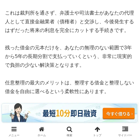
これは裁判所を通さず、弁護士や司法書士があなたの代理
人として直接金融業者（債権者）と交渉し、今後発生する
はずだった将来の利息を完全にカットする手続きです。
残った借金の元本だけを、あなたの無理のない範囲で3年
から5年の長期分割で支払っていくという、非常に現実的
で負担の少ない解決策となります。
任意整理の最大のメリットは、整理する借金と整理しない
借金を自由に選べるという柔軟性にあります。
例えば、車のローンや住宅ローン、あるいは保証人に迷惑
がかかる奨学金などはそのまま支払い続け、消費者金融や
クレジットカードのリボ払いだけを対象にして利息をゼロ
にすることが可能です。
メニュー
ホーム
検索
トップ
サイドバー