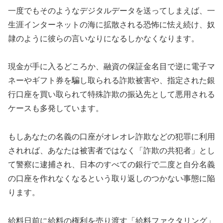
一度でもそのようなデジタルデータを送ってしまえば、一
生涯インターネットの海に拡散される恐怖に怯え続け、奴
隷のように彼らの言いなりになるしかなくなります。
現金が手に入るどころか、融資の保証金名目で逆に電子マ
ネーやギフト券を騙し取られる詐欺被害や、指定された銀
行口座を買い取られて特殊詐欺の振込先として悪用される
ケースも多発しています。
もしあなたの名義の口座がオレオレ詐欺などの犯罪に利用
されれば、あなたは被害者ではなく「詐欺の共犯者」とし
て警察に逮捕され、日本のすべての銀行で二度と自分名義
の口座を作れなくなるという取り返しのつかない事態に陥
ります。
給料日前に給料の権利を売り渡す「給料ファクタリング」