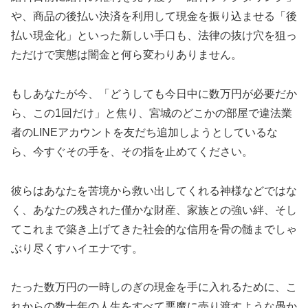
や、商品の後払い決済を利用して現金を振り込ませる「後
払い現金化」といった新しい手口も、法律の抜け穴を狙っ
ただけで実態は闇金と何ら変わりありません。
もしあなたが今、「どうしても今日中に数万円が必要だか
ら、この1回だけ」と焦り、宮城のどこかの部屋で違法業
者のLINEアカウントを友だち追加しようとしているな
ら、今すぐその手を、その指を止めてください。
彼らはあなたを苦境から救い出してくれる神様などではな
く、あなたの残された僅かな財産、家族との強い絆、そし
てこれまで築き上げてきた社会的な信用を骨の髄までしゃ
ぶり尽くすハイエナです。
たった数万円の一時しのぎの現金を手に入れるために、こ
れからの数十年の人生をすべて悪魔に売り渡すような愚か