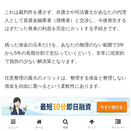
これは裁判所を通さず、弁護士や司法書士があなたの代理
人として直接金融業者（債権者）と交渉し、今後発生する
はずだった将来の利息を完全にカットする手続きです。
残った借金の元本だけを、あなたの無理のない範囲で3年
から5年の長期分割で支払っていくという、非常に現実的
で負担の少ない解決策となります。
任意整理の最大のメリットは、整理する借金と整理しない
借金を自由に選べるという柔軟性にあります。
例えば、車のローンや住宅ローン、あるいは保証人に迷惑
がかかる奨学金などはそのまま支払い続け、消費者金融や
クレジットカードのリボ払いだけを対象にして利息をゼロ
にすることが可能です。
メニュー
ホーム
検索
トップ
サイドバー