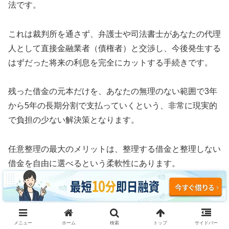
法です。
これは裁判所を通さず、弁護士や司法書士があなたの代理
人として直接金融業者（債権者）と交渉し、今後発生する
はずだった将来の利息を完全にカットする手続きです。
残った借金の元本だけを、あなたの無理のない範囲で3年
から5年の長期分割で支払っていくという、非常に現実的
で負担の少ない解決策となります。
任意整理の最大のメリットは、整理する借金と整理しない
借金を自由に選べるという柔軟性にあります。
例えば、車のローンや住宅ローン、あるいは保証人に迷惑
がかかる奨学金などはそのまま支払い続け、消費者金融や
クレジットカードのリボ払いだけを対象にして利息をゼロ
メニュー
ホーム
検索
トップ
サイドバー