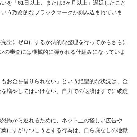
いを「61日以上、または3ヶ月以上」遅延したこと
という致命的なブラックマークが刻み込まれていま
を完全にゼロにするか法的な整理を行ってからさらに
ーンの審査には機械的に弾かれる仕組みになっていま
らもお金を借りられない」という絶望的な状況は、金
金を増やしてはいけない、自力での返済はすでに破綻
の恐怖から逃れるために、ネット上の怪しい広告や
言葉にすがりつこうとする行為は、自ら底なしの地獄