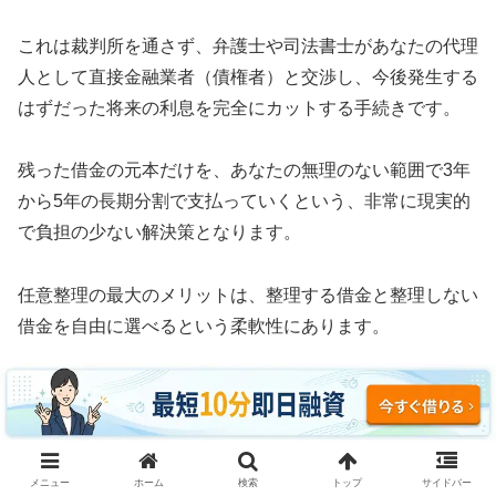
これは裁判所を通さず、弁護士や司法書士があなたの代理
人として直接金融業者（債権者）と交渉し、今後発生する
はずだった将来の利息を完全にカットする手続きです。
残った借金の元本だけを、あなたの無理のない範囲で3年
から5年の長期分割で支払っていくという、非常に現実的
で負担の少ない解決策となります。
任意整理の最大のメリットは、整理する借金と整理しない
借金を自由に選べるという柔軟性にあります。
例えば、車のローンや住宅ローン、あるいは保証人に迷惑
がかかる奨学金などはそのまま支払い続け、消費者金融や
クレジットカードのリボ払いだけを対象にして利息をゼロ
にすることが可能です。
メニュー
ホーム
検索
トップ
サイドバー