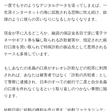
一度でもそのようなデジタルデータを送ってしまえば、一
生涯インターネットの海に拡散される恐怖に怯え続け、奴
隷のように彼らの言いなりになるしかなくなります。
現金が手に入るどころか、融資の保証金名目で逆に電子マ
ネーやギフト券を騙し取られる詐欺被害や、指定された銀
行口座を買い取られて特殊詐欺の振込先として悪用される
ケースも多発しています。
もしあなたの名義の口座がオレオレ詐欺などの犯罪に利用
されれば、あなたは被害者ではなく「詐欺の共犯者」とし
て警察に逮捕され、日本のすべての銀行で二度と自分名義
の口座を作れなくなるという取り返しのつかない事態に陥
ります。
給料日前に給料の権利を売り渡す「給料ファクタリング」