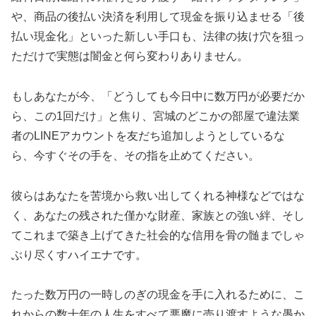
や、商品の後払い決済を利用して現金を振り込ませる「後
払い現金化」といった新しい手口も、法律の抜け穴を狙っ
ただけで実態は闇金と何ら変わりありません。
もしあなたが今、「どうしても今日中に数万円が必要だか
ら、この1回だけ」と焦り、宮城のどこかの部屋で違法業
者のLINEアカウントを友だち追加しようとしているな
ら、今すぐその手を、その指を止めてください。
彼らはあなたを苦境から救い出してくれる神様などではな
く、あなたの残された僅かな財産、家族との強い絆、そし
てこれまで築き上げてきた社会的な信用を骨の髄までしゃ
ぶり尽くすハイエナです。
たった数万円の一時しのぎの現金を手に入れるために、こ
れからの数十年の人生をすべて悪魔に売り渡すような愚か