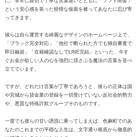
に、非常に親切で丁寧な言葉遣いとともに「ソフト闇金」
という安心感を装った狡猾な仮面を被ってあなたに忍び寄
ってきます。
彼らは自ら運営する綺麗なデザインのホームページ上で、
「ブラック完全対応」「他社で断られた方でも独自審査で
即日融資」「在籍確認なしでLINE完結」といった、今す
ぐお金が欲しい人の心を強烈に揺さぶる魔法の言葉を並べ
立てています。
ですが、どれだけ言葉が丁寧であろうと、彼らの正体は国
や宮城から貸金業の登録を一切受けていない反社会的勢力
や、悪質な特殊詐欺グループそのものです。
一度でも彼らの甘い誘惑に乗ってしまえば、色麻町でのあ
なたのこれまでの平穏な人生は、文字通り根底から徹底的