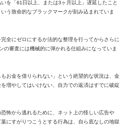
いを「61日以上、または3ヶ月以上」遅延したこと
という致命的なブラックマークが刻み込まれていま
を完全にゼロにするか法的な整理を行ってからさらに
ーンの審査には機械的に弾かれる仕組みになっていま
らもお金を借りられない」という絶望的な状況は、金
金を増やしてはいけない、自力での返済はすでに破綻
の恐怖から逃れるために、ネット上の怪しい広告や
言葉にすがりつこうとする行為は、自ら底なしの地獄