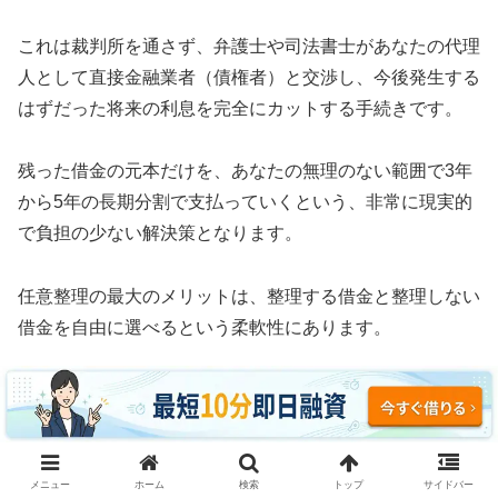
これは裁判所を通さず、弁護士や司法書士があなたの代理
人として直接金融業者（債権者）と交渉し、今後発生する
はずだった将来の利息を完全にカットする手続きです。
残った借金の元本だけを、あなたの無理のない範囲で3年
から5年の長期分割で支払っていくという、非常に現実的
で負担の少ない解決策となります。
任意整理の最大のメリットは、整理する借金と整理しない
借金を自由に選べるという柔軟性にあります。
例えば、車のローンや住宅ローン、あるいは保証人に迷惑
がかかる奨学金などはそのまま支払い続け、消費者金融や
クレジットカードのリボ払いだけを対象にして利息をゼロ
にすることが可能です。
メニュー
ホーム
検索
トップ
サイドバー