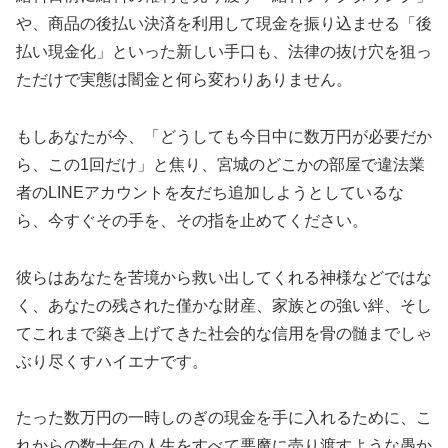
や、商品の後払い決済を利用して現金を振り込ませる「後
払い現金化」といった新しい手口も、法律の抜け穴を狙っ
ただけで実態は闇金と何ら変わりありません。
もしあなたが今、「どうしても今日中に数万円が必要だか
ら、この1回だけ」と焦り、宮城のどこかの部屋で違法業
者のLINEアカウントを友だち追加しようとしているな
ら、今すぐその手を、その指を止めてください。
彼らはあなたを苦境から救い出してくれる神様などではな
く、あなたの残された僅かな財産、家族との強い絆、そし
てこれまで築き上げてきた社会的な信用を骨の髄までしゃ
ぶり尽くすハイエナです。
たった数万円の一時しのぎの現金を手に入れるために、こ
れからの数十年の人生をすべて悪魔に売り渡すような愚か