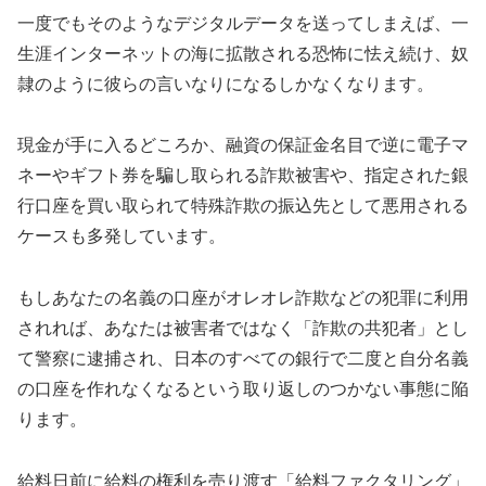
一度でもそのようなデジタルデータを送ってしまえば、一
生涯インターネットの海に拡散される恐怖に怯え続け、奴
隷のように彼らの言いなりになるしかなくなります。
現金が手に入るどころか、融資の保証金名目で逆に電子マ
ネーやギフト券を騙し取られる詐欺被害や、指定された銀
行口座を買い取られて特殊詐欺の振込先として悪用される
ケースも多発しています。
もしあなたの名義の口座がオレオレ詐欺などの犯罪に利用
されれば、あなたは被害者ではなく「詐欺の共犯者」とし
て警察に逮捕され、日本のすべての銀行で二度と自分名義
の口座を作れなくなるという取り返しのつかない事態に陥
ります。
給料日前に給料の権利を売り渡す「給料ファクタリング」