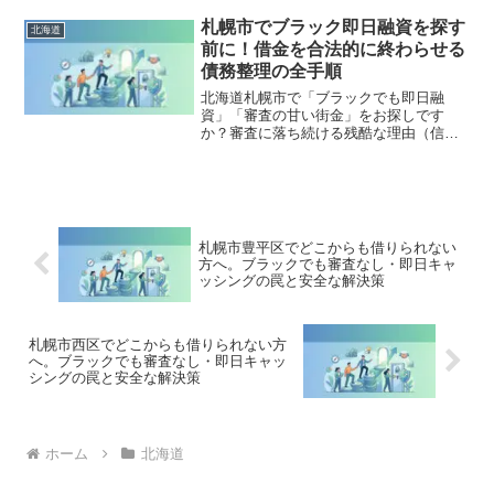
法的な手続きでリセット可能です。置戸
町で違法業者を避け、借金地獄から抜け
札幌市でブラック即日融資を探す
北海道
出した方々の実体験と確実な解決策を完
前に！借金を合法的に終わらせる
全公開。
債務整理の全手順
北海道札幌市で「ブラックでも即日融
資」「審査の甘い街金」をお探しです
か？審査に落ち続ける残酷な理由（信用
情報と申し込みブラック）から、絶対に
手を出してはいけないソフト闇金の実態
まで徹底解説。多重債務の地獄から抜け
出し、合法的に借金を減額・免除する
「債務整理」の正しい知識と、今すぐ督
促を止める無料相談窓口をご案内しま
札幌市豊平区でどこからも借りられない
す。
方へ。ブラックでも審査なし・即日キャ
ッシングの罠と安全な解決策
札幌市西区でどこからも借りられない方
へ。ブラックでも審査なし・即日キャッ
シングの罠と安全な解決策
ホーム
北海道