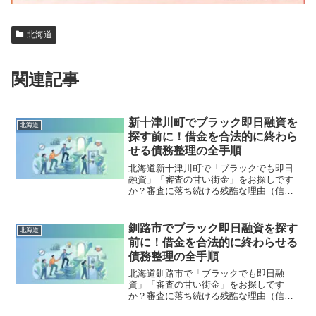
北海道
関連記事
新十津川町でブラック即日融資を
北海道
探す前に！借金を合法的に終わら
せる債務整理の全手順
北海道新十津川町で「ブラックでも即日
融資」「審査の甘い街金」をお探しです
か？審査に落ち続ける残酷な理由（信用
情報と申し込みブラック）から、絶対に
手を出してはいけないソフト闇金の実態
まで徹底解説。多重債務の地獄から抜け
釧路市でブラック即日融資を探す
北海道
出し、合法的に借金を減額・免除する
前に！借金を合法的に終わらせる
「債務整理」の正しい知識と、今すぐ督
債務整理の全手順
促を止める無料相談窓口をご案内しま
す。
北海道釧路市で「ブラックでも即日融
資」「審査の甘い街金」をお探しです
か？審査に落ち続ける残酷な理由（信用
情報と申し込みブラック）から、絶対に