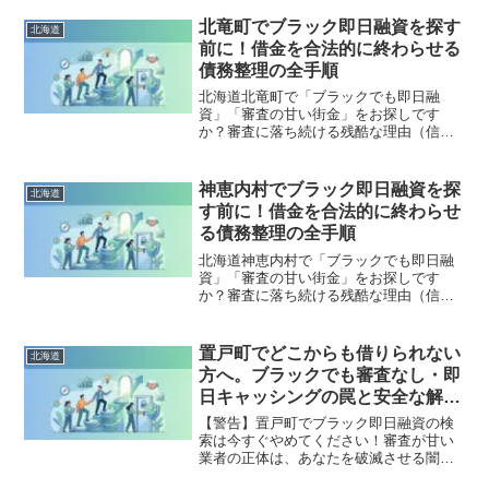
手を出してはいけないソフト闇金の実態
まで徹底解説。多重債務の地獄から抜け
北竜町でブラック即日融資を探す
北海道
出し、合法的に借金を減額・免除する
前に！借金を合法的に終わらせる
「債務整理」の正しい知識と、今すぐ督
債務整理の全手順
促を止める無料相談窓口をご案内しま
す。
北海道北竜町で「ブラックでも即日融
資」「審査の甘い街金」をお探しです
か？審査に落ち続ける残酷な理由（信用
情報と申し込みブラック）から、絶対に
手を出してはいけないソフト闇金の実態
まで徹底解説。多重債務の地獄から抜け
神恵内村でブラック即日融資を探
北海道
出し、合法的に借金を減額・免除する
す前に！借金を合法的に終わらせ
「債務整理」の正しい知識と、今すぐ督
る債務整理の全手順
促を止める無料相談窓口をご案内しま
す。
北海道神恵内村で「ブラックでも即日融
資」「審査の甘い街金」をお探しです
か？審査に落ち続ける残酷な理由（信用
情報と申し込みブラック）から、絶対に
手を出してはいけないソフト闇金の実態
まで徹底解説。多重債務の地獄から抜け
置戸町でどこからも借りられない
北海道
出し、合法的に借金を減額・免除する
方へ。ブラックでも審査なし・即
「債務整理」の正しい知識と、今すぐ督
日キャッシングの罠と安全な解決
促を止める無料相談窓口をご案内しま
策
す。
【警告】置戸町でブラック即日融資の検
索は今すぐやめてください！審査が甘い
業者の正体は、あなたを破滅させる闇金
です。どこからも借りられない状態は、