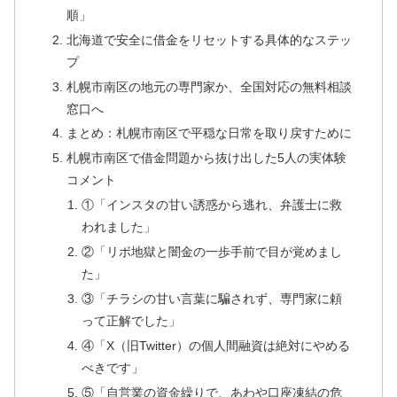
順」
北海道で安全に借金をリセットする具体的なステッ
プ
札幌市南区の地元の専門家か、全国対応の無料相談
窓口へ
まとめ：札幌市南区で平穏な日常を取り戻すために
札幌市南区で借金問題から抜け出した5人の実体験
コメント
①「インスタの甘い誘惑から逃れ、弁護士に救
われました」
②「リボ地獄と闇金の一歩手前で目が覚めまし
た」
③「チラシの甘い言葉に騙されず、専門家に頼
って正解でした」
④「X（旧Twitter）の個人間融資は絶対にやめる
べきです」
⑤「自営業の資金繰りで、あわや口座凍結の危