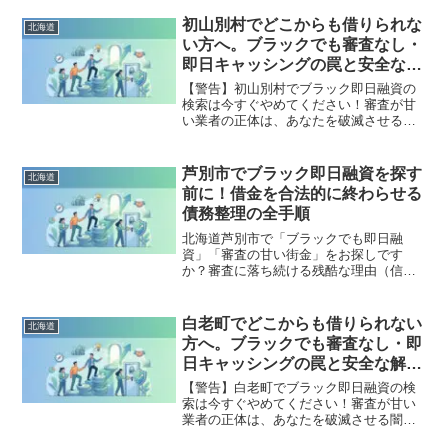
法的な手続きでリセット可能です。利尻
町で違法業者を避け、借金地獄から抜け
初山別村でどこからも借りられな
北海道
出した方々の実体験と確実な解決策を完
い方へ。ブラックでも審査なし・
全公開。
即日キャッシングの罠と安全な解
決策
【警告】初山別村でブラック即日融資の
検索は今すぐやめてください！審査が甘
い業者の正体は、あなたを破滅させる闇
金です。どこからも借りられない状態
は、法的な手続きでリセット可能です。
初山別村で違法業者を避け、借金地獄か
芦別市でブラック即日融資を探す
北海道
ら抜け出した方々の実体験と確実な解決
前に！借金を合法的に終わらせる
策を完全公開。
債務整理の全手順
北海道芦別市で「ブラックでも即日融
資」「審査の甘い街金」をお探しです
か？審査に落ち続ける残酷な理由（信用
情報と申し込みブラック）から、絶対に
手を出してはいけないソフト闇金の実態
まで徹底解説。多重債務の地獄から抜け
白老町でどこからも借りられない
北海道
出し、合法的に借金を減額・免除する
方へ。ブラックでも審査なし・即
「債務整理」の正しい知識と、今すぐ督
日キャッシングの罠と安全な解決
促を止める無料相談窓口をご案内しま
策
す。
【警告】白老町でブラック即日融資の検
索は今すぐやめてください！審査が甘い
業者の正体は、あなたを破滅させる闇金
です。どこからも借りられない状態は、