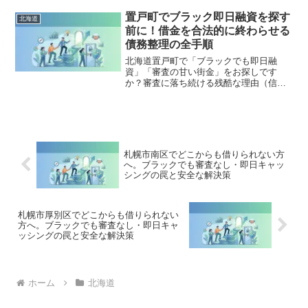
法的な手続きでリセット可能です。白老
町で違法業者を避け、借金地獄から抜け
置戸町でブラック即日融資を探す
北海道
出した方々の実体験と確実な解決策を完
前に！借金を合法的に終わらせる
全公開。
債務整理の全手順
北海道置戸町で「ブラックでも即日融
資」「審査の甘い街金」をお探しです
か？審査に落ち続ける残酷な理由（信用
情報と申し込みブラック）から、絶対に
手を出してはいけないソフト闇金の実態
まで徹底解説。多重債務の地獄から抜け
出し、合法的に借金を減額・免除する
「債務整理」の正しい知識と、今すぐ督
促を止める無料相談窓口をご案内しま
札幌市南区でどこからも借りられない方
す。
へ。ブラックでも審査なし・即日キャッ
シングの罠と安全な解決策
札幌市厚別区でどこからも借りられない
方へ。ブラックでも審査なし・即日キャ
ッシングの罠と安全な解決策
ホーム
北海道