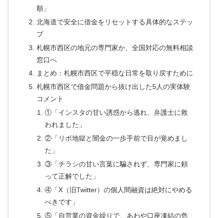
順」
北海道で安全に借金をリセットする具体的なステッ
プ
札幌市西区の地元の専門家か、全国対応の無料相談
窓口へ
まとめ：札幌市西区で平穏な日常を取り戻すために
札幌市西区で借金問題から抜け出した5人の実体験
コメント
①「インスタの甘い誘惑から逃れ、弁護士に救
われました」
②「リボ地獄と闇金の一歩手前で目が覚めまし
た」
③「チラシの甘い言葉に騙されず、専門家に頼
って正解でした」
④「X（旧Twitter）の個人間融資は絶対にやめる
べきです」
⑤「自営業の資金繰りで、あわや口座凍結の危