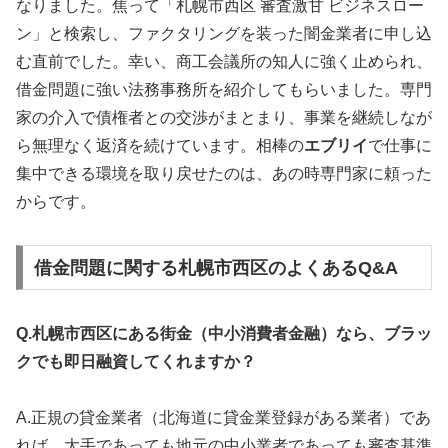
なりました。焦って「札幌市西区 審査激甘 ビジネスロー
ン」と検索し、ファクタリングを装った闇金業者に申し込
む直前でした。幸い、商工会議所の知人に強く止められ、
借金問題に強い法務事務所を紹介してもらいました。専門
家の介入で債権者との交渉がまとまり、事業を継続しなが
ら無理なく返済を続けています。相棒の
エブリイ
で仕事に
集中できる環境を取り戻せたのは、あの時専門家に頼った
からです。
借金問題に関する札幌市西区のよくあるQ&A
Q.札幌市西区にある街金（中小消費者金融）なら、ブラッ
クでも即日融資してくれますか？
A.正規の貸金業者（北海道に貸金業登録がある業者）であ
れば、大手であっても地元の中小業者であっても審査基準