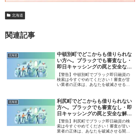
北海道
関連記事
中頓別町でどこからも借りられな
北海道
い方へ。ブラックでも審査なし・
即日キャッシングの罠と安全な解
決策
【警告】中頓別町でブラック即日融資の
検索は今すぐやめてください！審査が甘
い業者の正体は、あなたを破滅させる闇
金です。どこからも借りられない状態
は、法的な手続きでリセット可能です。
中頓別町で違法業者を避け、借金地獄か
利尻町でどこからも借りられない
北海道
ら抜け出した方々の実体験と確実な解決
方へ。ブラックでも審査なし・即
策を完全公開。
日キャッシングの罠と安全な解決
策
【警告】利尻町でブラック即日融資の検
索は今すぐやめてください！審査が甘い
業者の正体は、あなたを破滅させる闇金
です。どこからも借りられない状態は、