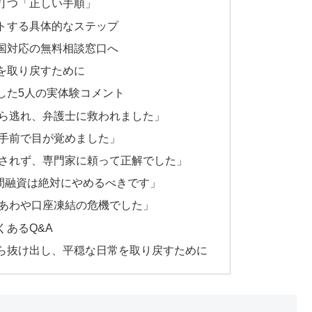
打つ「正しい手順」
トする具体的なステップ
国対応の無料相談窓口へ
を取り戻すために
した5人の実体験コメント
ら逃れ、弁護士に救われました」
手前で目が覚めました」
されず、専門家に頼って正解でした」
個人間融資は絶対にやめるべきです」
あわや口座凍結の危機でした」
あるQ&A
ら抜け出し、平穏な日常を取り戻すために