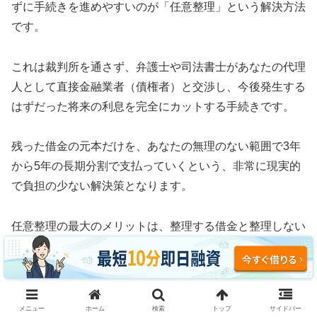
ずに手続きを進めやすいのが「任意整理」という解決方法
です。
これは裁判所を通さず、弁護士や司法書士があなたの代理
人として直接金融業者（債権者）と交渉し、今後発生する
はずだった将来の利息を完全にカットする手続きです。
残った借金の元本だけを、あなたの無理のない範囲で3年
から5年の長期分割で支払っていくという、非常に現実的
で負担の少ない解決策となります。
任意整理の最大のメリットは、整理する借金と整理しない
借金を自由に選べるという柔軟性にあります。
例えば、車のローンや住宅ローン、あるいは保証人に迷惑
がかかる奨学金などはそのまま支払い続け、消費者金融や
メニュー
ホーム
検索
トップ
サイドバー