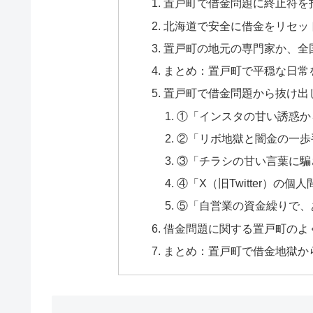
置戸町で借金問題に終止符を
北海道で安全に借金をリセッ
置戸町の地元の専門家か、全
まとめ：置戸町で平穏な日常
置戸町で借金問題から抜け出
①「インスタの甘い誘惑か
②「リボ地獄と闇金の一歩
③「チラシの甘い言葉に騙
④「X（旧Twitter）の
⑤「自営業の資金繰りで、
借金問題に関する置戸町のよく
まとめ：置戸町で借金地獄か