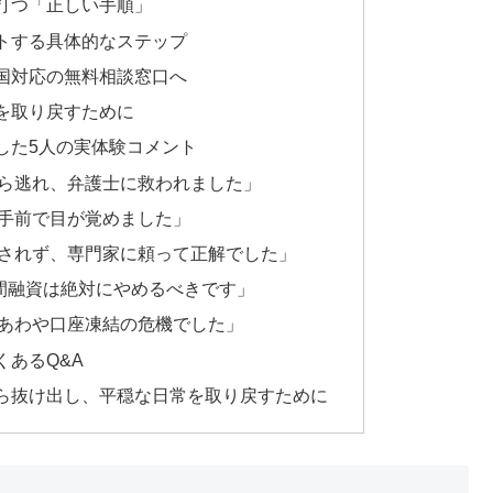
打つ「正しい手順」
トする具体的なステップ
国対応の無料相談窓口へ
を取り戻すために
した5人の実体験コメント
ら逃れ、弁護士に救われました」
手前で目が覚めました」
されず、専門家に頼って正解でした」
個人間融資は絶対にやめるべきです」
あわや口座凍結の危機でした」
あるQ&A
ら抜け出し、平穏な日常を取り戻すために