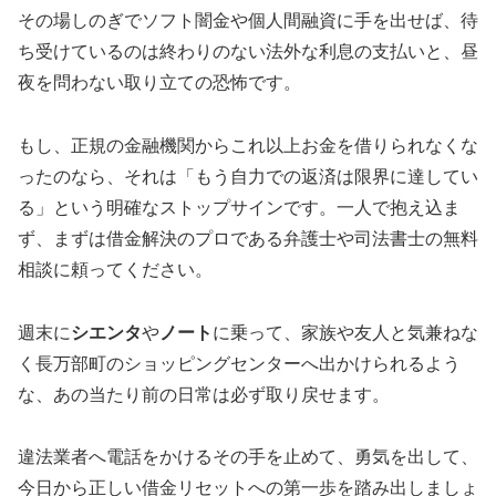
その場しのぎでソフト闇金や個人間融資に手を出せば、待
ち受けているのは終わりのない法外な利息の支払いと、昼
夜を問わない取り立ての恐怖です。
もし、正規の金融機関からこれ以上お金を借りられなくな
ったのなら、それは「もう自力での返済は限界に達してい
る」という明確なストップサインです。一人で抱え込ま
ず、まずは借金解決のプロである弁護士や司法書士の無料
相談に頼ってください。
週末に
シエンタ
や
ノート
に乗って、家族や友人と気兼ねな
く長万部町のショッピングセンターへ出かけられるよう
な、あの当たり前の日常は必ず取り戻せます。
違法業者へ電話をかけるその手を止めて、勇気を出して、
今日から正しい借金リセットへの第一歩を踏み出しましょ