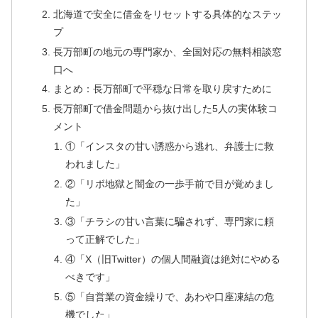
北海道で安全に借金をリセットする具体的なステッ
プ
長万部町の地元の専門家か、全国対応の無料相談窓
口へ
まとめ：長万部町で平穏な日常を取り戻すために
長万部町で借金問題から抜け出した5人の実体験コ
メント
①「インスタの甘い誘惑から逃れ、弁護士に救
われました」
②「リボ地獄と闇金の一歩手前で目が覚めまし
た」
③「チラシの甘い言葉に騙されず、専門家に頼
って正解でした」
④「X（旧Twitter）の個人間融資は絶対にやめる
べきです」
⑤「自営業の資金繰りで、あわや口座凍結の危
機でした」