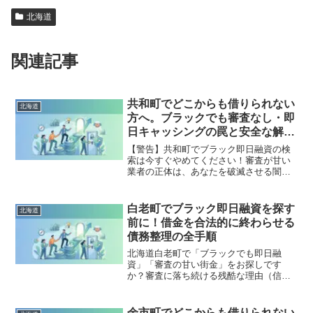
北海道
関連記事
共和町でどこからも借りられない
北海道
方へ。ブラックでも審査なし・即
日キャッシングの罠と安全な解決
策
【警告】共和町でブラック即日融資の検
索は今すぐやめてください！審査が甘い
業者の正体は、あなたを破滅させる闇金
です。どこからも借りられない状態は、
法的な手続きでリセット可能です。共和
町で違法業者を避け、借金地獄から抜け
白老町でブラック即日融資を探す
北海道
出した方々の実体験と確実な解決策を完
前に！借金を合法的に終わらせる
全公開。
債務整理の全手順
北海道白老町で「ブラックでも即日融
資」「審査の甘い街金」をお探しです
か？審査に落ち続ける残酷な理由（信用
情報と申し込みブラック）から、絶対に
手を出してはいけないソフト闇金の実態
まで徹底解説。多重債務の地獄から抜け
余市町でどこからも借りられない