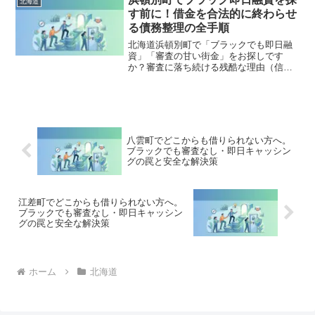
北海道
出し、合法的に借金を減額・免除する
す前に！借金を合法的に終わらせ
「債務整理」の正しい知識と、今すぐ督
る債務整理の全手順
促を止める無料相談窓口をご案内しま
す。
北海道浜頓別町で「ブラックでも即日融
資」「審査の甘い街金」をお探しです
か？審査に落ち続ける残酷な理由（信用
情報と申し込みブラック）から、絶対に
手を出してはいけないソフト闇金の実態
まで徹底解説。多重債務の地獄から抜け
出し、合法的に借金を減額・免除する
「債務整理」の正しい知識と、今すぐ督
促を止める無料相談窓口をご案内しま
八雲町でどこからも借りられない方へ。
す。
ブラックでも審査なし・即日キャッシン
グの罠と安全な解決策
江差町でどこからも借りられない方へ。
ブラックでも審査なし・即日キャッシン
グの罠と安全な解決策
ホーム
北海道