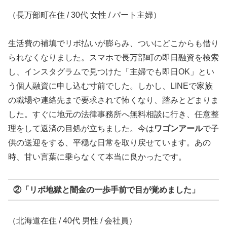
（長万部町在住 / 30代 女性 / パート主婦）
生活費の補填でリボ払いが膨らみ、ついにどこからも借り
られなくなりました。スマホで長万部町の即日融資を検索
し、インスタグラムで見つけた「主婦でも即日OK」とい
う個人融資に申し込む寸前でした。しかし、LINEで家族
の職場や連絡先まで要求されて怖くなり、踏みとどまりま
した。すぐに地元の法律事務所へ無料相談に行き、任意整
理をして返済の目処が立ちました。今は
ワゴンアール
で子
供の送迎をする、平穏な日常を取り戻せています。あの
時、甘い言葉に乗らなくて本当に良かったです。
②「リボ地獄と闇金の一歩手前で目が覚めました」
（北海道在住 / 40代 男性 / 会社員）