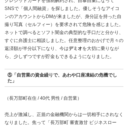
クレジットカードを強制解約され、自暴自棄になって
SNSで「個人間融資」を探しました。優しそうなアイコ
ンのアカウントからDMが来ましたが、身分証を持った自
撮り写真（セルフィー）を要求されて危険を感じました。
ネットで調べるとソフト闇金の典型的な手口だと分かり、
すぐに弁護士に相談しました。任意整理のおかげで月々の
返済額が半分以下になり、今は
デミオ
を大切に乗りなが
ら、少しずつですが貯金もできるようになりました。
⑤「自営業の資金繰りで、あわや口座凍結の危機でし
た」
（長万部町在住 / 40代 男性 / 自営業）
売上が激減し、正規の金融機関からは一切相手にされなく
なりました。焦って「長万部町 審査激甘 ビジネスロー