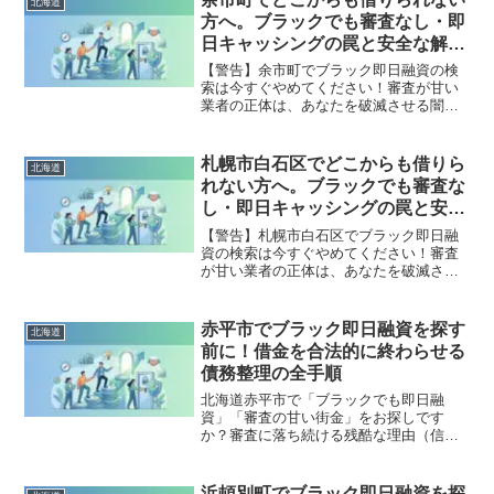
北海道
出し、合法的に借金を減額・免除する
方へ。ブラックでも審査なし・即
「債務整理」の正しい知識と、今すぐ督
日キャッシングの罠と安全な解決
促を止める無料相談窓口をご案内しま
策
す。
【警告】余市町でブラック即日融資の検
索は今すぐやめてください！審査が甘い
業者の正体は、あなたを破滅させる闇金
です。どこからも借りられない状態は、
法的な手続きでリセット可能です。余市
町で違法業者を避け、借金地獄から抜け
札幌市白石区でどこからも借りら
北海道
出した方々の実体験と確実な解決策を完
れない方へ。ブラックでも審査な
全公開。
し・即日キャッシングの罠と安全
な解決策
【警告】札幌市白石区でブラック即日融
資の検索は今すぐやめてください！審査
が甘い業者の正体は、あなたを破滅させ
る闇金です。どこからも借りられない状
態は、法的な手続きでリセット可能で
す。札幌市白石区で違法業者を避け、借
赤平市でブラック即日融資を探す
北海道
金地獄から抜け出した方々の実体験と確
前に！借金を合法的に終わらせる
実な解決策を完全公開。
債務整理の全手順
北海道赤平市で「ブラックでも即日融
資」「審査の甘い街金」をお探しです
か？審査に落ち続ける残酷な理由（信用
情報と申し込みブラック）から、絶対に
手を出してはいけないソフト闇金の実態
まで徹底解説。多重債務の地獄から抜け
浜頓別町でブラック即日融資を探