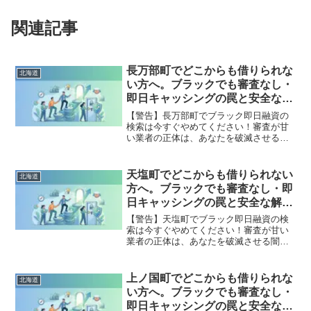
関連記事
長万部町でどこからも借りられな
北海道
い方へ。ブラックでも審査なし・
即日キャッシングの罠と安全な解
決策
【警告】長万部町でブラック即日融資の
検索は今すぐやめてください！審査が甘
い業者の正体は、あなたを破滅させる闇
金です。どこからも借りられない状態
は、法的な手続きでリセット可能です。
長万部町で違法業者を避け、借金地獄か
天塩町でどこからも借りられない
北海道
ら抜け出した方々の実体験と確実な解決
方へ。ブラックでも審査なし・即
策を完全公開。
日キャッシングの罠と安全な解決
策
【警告】天塩町でブラック即日融資の検
索は今すぐやめてください！審査が甘い
業者の正体は、あなたを破滅させる闇金
です。どこからも借りられない状態は、
法的な手続きでリセット可能です。天塩
町で違法業者を避け、借金地獄から抜け
上ノ国町でどこからも借りられな
北海道
出した方々の実体験と確実な解決策を完
い方へ。ブラックでも審査なし・
全公開。
即日キャッシングの罠と安全な解