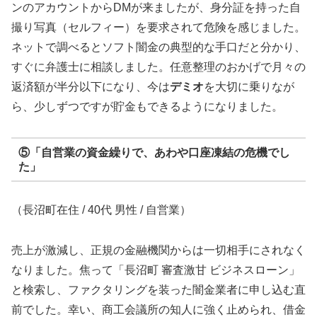
ンのアカウントからDMが来ましたが、身分証を持った自
撮り写真（セルフィー）を要求されて危険を感じました。
ネットで調べるとソフト闇金の典型的な手口だと分かり、
すぐに弁護士に相談しました。任意整理のおかげで月々の
返済額が半分以下になり、今は
デミオ
を大切に乗りなが
ら、少しずつですが貯金もできるようになりました。
⑤「自営業の資金繰りで、あわや口座凍結の危機でし
た」
（長沼町在住 / 40代 男性 / 自営業）
売上が激減し、正規の金融機関からは一切相手にされなく
なりました。焦って「長沼町 審査激甘 ビジネスローン」
と検索し、ファクタリングを装った闇金業者に申し込む直
前でした。幸い、商工会議所の知人に強く止められ、借金