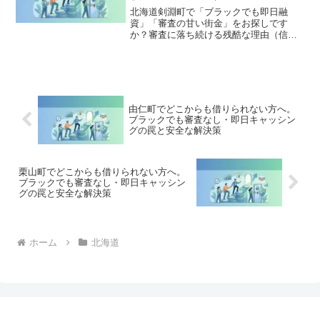
北海道剣淵町で「ブラックでも即日融
資」「審査の甘い街金」をお探しです
か？審査に落ち続ける残酷な理由（信用
情報と申し込みブラック）から、絶対に
手を出してはいけないソフト闇金の実態
まで徹底解説。多重債務の地獄から抜け
出し、合法的に借金を減額・免除する
「債務整理」の正しい知識と、今すぐ督
促を止める無料相談窓口をご案内しま
由仁町でどこからも借りられない方へ。
す。
ブラックでも審査なし・即日キャッシン
グの罠と安全な解決策
栗山町でどこからも借りられない方へ。
ブラックでも審査なし・即日キャッシン
グの罠と安全な解決策
ホーム
北海道