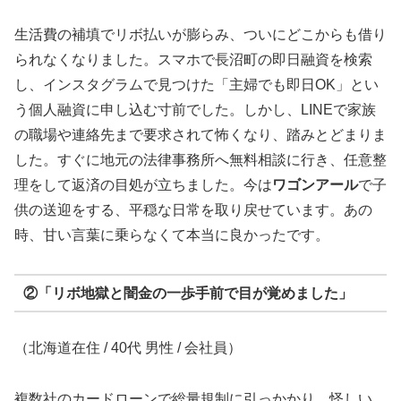
生活費の補填でリボ払いが膨らみ、ついにどこからも借り
られなくなりました。スマホで長沼町の即日融資を検索
し、インスタグラムで見つけた「主婦でも即日OK」とい
う個人融資に申し込む寸前でした。しかし、LINEで家族
の職場や連絡先まで要求されて怖くなり、踏みとどまりま
した。すぐに地元の法律事務所へ無料相談に行き、任意整
理をして返済の目処が立ちました。今は
ワゴンアール
で子
供の送迎をする、平穏な日常を取り戻せています。あの
時、甘い言葉に乗らなくて本当に良かったです。
②「リボ地獄と闇金の一歩手前で目が覚めました」
（北海道在住 / 40代 男性 / 会社員）
複数社のカードローンで総量規制に引っかかり、怪しい