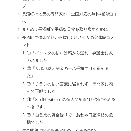
プ
長沼町の地元の専門家か、全国対応の無料相談窓口
へ
まとめ：長沼町で平穏な日常を取り戻すために
長沼町で借金問題から抜け出した5人の実体験コメ
ント
①「インスタの甘い誘惑から逃れ、弁護士に救
われました」
②「リボ地獄と闇金の一歩手前で目が覚めまし
た」
③「チラシの甘い言葉に騙されず、専門家に頼
って正解でした」
④「X（旧Twitter）の個人間融資は絶対にやめる
べきです」
⑤「自営業の資金繰りで、あわや口座凍結の危
機でした」
借金問題に関する長沼町のよくあるQ&A