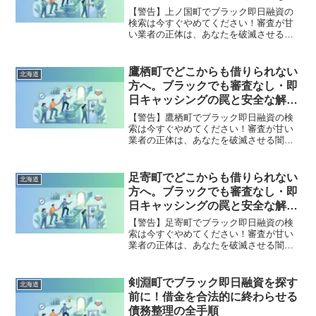
決策
【警告】上ノ国町でブラック即日融資の
検索は今すぐやめてください！審査が甘
い業者の正体は、あなたを破滅させる闇
金です。どこからも借りられない状態
は、法的な手続きでリセット可能です。
上ノ国町で違法業者を避け、借金地獄か
鷹栖町でどこからも借りられない
北海道
ら抜け出した方々の実体験と確実な解決
方へ。ブラックでも審査なし・即
策を完全公開。
日キャッシングの罠と安全な解決
策
【警告】鷹栖町でブラック即日融資の検
索は今すぐやめてください！審査が甘い
業者の正体は、あなたを破滅させる闇金
です。どこからも借りられない状態は、
法的な手続きでリセット可能です。鷹栖
町で違法業者を避け、借金地獄から抜け
足寄町でどこからも借りられない
北海道
出した方々の実体験と確実な解決策を完
方へ。ブラックでも審査なし・即
全公開。
日キャッシングの罠と安全な解決
策
【警告】足寄町でブラック即日融資の検
索は今すぐやめてください！審査が甘い
業者の正体は、あなたを破滅させる闇金
です。どこからも借りられない状態は、
法的な手続きでリセット可能です。足寄
町で違法業者を避け、借金地獄から抜け
剣淵町でブラック即日融資を探す
北海道
出した方々の実体験と確実な解決策を完
前に！借金を合法的に終わらせる
全公開。
債務整理の全手順