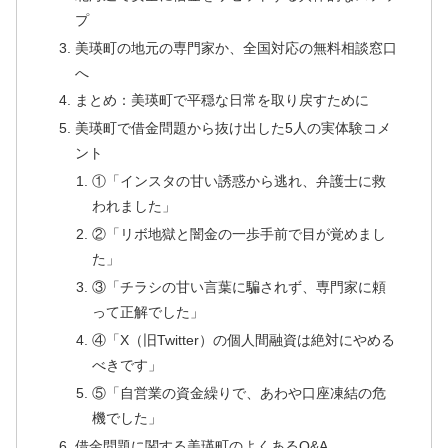
プ
美瑛町の地元の専門家か、全国対応の無料相談窓口
へ
まとめ：美瑛町で平穏な日常を取り戻すために
美瑛町で借金問題から抜け出した5人の実体験コメ
ント
①「インスタの甘い誘惑から逃れ、弁護士に救
われました」
②「リボ地獄と闇金の一歩手前で目が覚めまし
た」
③「チラシの甘い言葉に騙されず、専門家に頼
って正解でした」
④「X（旧Twitter）の個人間融資は絶対にやめる
べきです」
⑤「自営業の資金繰りで、あわや口座凍結の危
機でした」
借金問題に関する美瑛町のよくあるQ&A