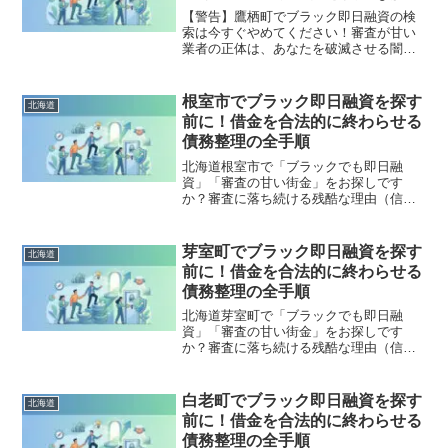
策
【警告】鷹栖町でブラック即日融資の検
索は今すぐやめてください！審査が甘い
業者の正体は、あなたを破滅させる闇金
です。どこからも借りられない状態は、
法的な手続きでリセット可能です。鷹栖
町で違法業者を避け、借金地獄から抜け
根室市でブラック即日融資を探す
北海道
出した方々の実体験と確実な解決策を完
前に！借金を合法的に終わらせる
全公開。
債務整理の全手順
北海道根室市で「ブラックでも即日融
資」「審査の甘い街金」をお探しです
か？審査に落ち続ける残酷な理由（信用
情報と申し込みブラック）から、絶対に
手を出してはいけないソフト闇金の実態
まで徹底解説。多重債務の地獄から抜け
芽室町でブラック即日融資を探す
北海道
出し、合法的に借金を減額・免除する
前に！借金を合法的に終わらせる
「債務整理」の正しい知識と、今すぐ督
債務整理の全手順
促を止める無料相談窓口をご案内しま
す。
北海道芽室町で「ブラックでも即日融
資」「審査の甘い街金」をお探しです
か？審査に落ち続ける残酷な理由（信用
情報と申し込みブラック）から、絶対に
手を出してはいけないソフト闇金の実態
まで徹底解説。多重債務の地獄から抜け
白老町でブラック即日融資を探す
北海道
出し、合法的に借金を減額・免除する
前に！借金を合法的に終わらせる
「債務整理」の正しい知識と、今すぐ督
債務整理の全手順
促を止める無料相談窓口をご案内しま