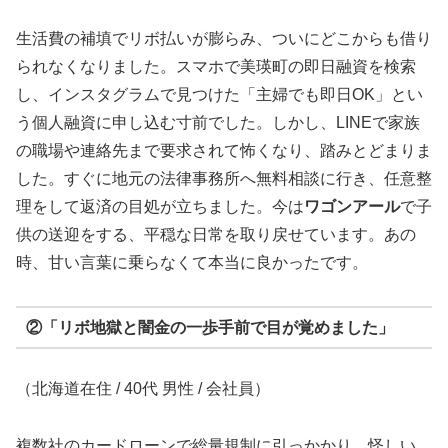
生活費の補填でリボ払いが膨らみ、ついにどこからも借り
られなくなりました。スマホで美瑛町の即日融資を検索
し、インスタグラムで見つけた「主婦でも即日OK」とい
う個人融資に申し込む寸前でした。しかし、LINEで家族
の職場や連絡先まで要求されて怖くなり、踏みとどまりま
した。すぐに地元の法律事務所へ無料相談に行き、任意整
理をして返済の目処が立ちました。今は
ワゴンアール
で子
供の送迎をする、平穏な日常を取り戻せています。あの
時、甘い言葉に乗らなくて本当に良かったです。
②「リボ地獄と闇金の一歩手前で目が覚めました」
（北海道在住 / 40代 男性 / 会社員）
複数社のカードローンで総量規制に引っかかり、怪しい