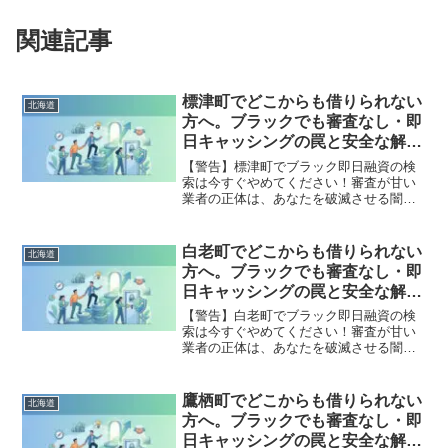
関連記事
標津町でどこからも借りられない
北海道
方へ。ブラックでも審査なし・即
日キャッシングの罠と安全な解決
策
【警告】標津町でブラック即日融資の検
索は今すぐやめてください！審査が甘い
業者の正体は、あなたを破滅させる闇金
です。どこからも借りられない状態は、
法的な手続きでリセット可能です。標津
町で違法業者を避け、借金地獄から抜け
白老町でどこからも借りられない
北海道
出した方々の実体験と確実な解決策を完
方へ。ブラックでも審査なし・即
全公開。
日キャッシングの罠と安全な解決
策
【警告】白老町でブラック即日融資の検
索は今すぐやめてください！審査が甘い
業者の正体は、あなたを破滅させる闇金
です。どこからも借りられない状態は、
法的な手続きでリセット可能です。白老
町で違法業者を避け、借金地獄から抜け
鷹栖町でどこからも借りられない
北海道
出した方々の実体験と確実な解決策を完
方へ。ブラックでも審査なし・即
全公開。
日キャッシングの罠と安全な解決