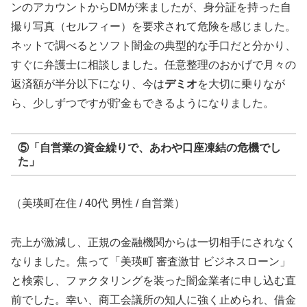
ンのアカウントからDMが来ましたが、身分証を持った自
撮り写真（セルフィー）を要求されて危険を感じました。
ネットで調べるとソフト闇金の典型的な手口だと分かり、
すぐに弁護士に相談しました。任意整理のおかげで月々の
返済額が半分以下になり、今は
デミオ
を大切に乗りなが
ら、少しずつですが貯金もできるようになりました。
⑤「自営業の資金繰りで、あわや口座凍結の危機でし
た」
（美瑛町在住 / 40代 男性 / 自営業）
売上が激減し、正規の金融機関からは一切相手にされなく
なりました。焦って「美瑛町 審査激甘 ビジネスローン」
と検索し、ファクタリングを装った闇金業者に申し込む直
前でした。幸い、商工会議所の知人に強く止められ、借金