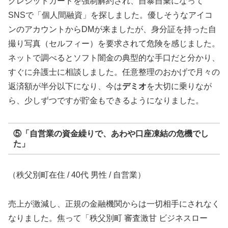
クレジットカードを強制解約され、自暴自棄になって
SNSで「個人間融資」を探しました。優しそうなアイコ
ンのアカウントからDMが来ましたが、身分証を持った自
撮り写真（セルフィー）を要求されて危険を感じました。
ネットで調べるとソフト闇金の典型的な手口だと分かり、
すぐに弁護士に相談しました。任意整理のおかげで月々の
返済額が半分以下になり、今は
デミオ
を大切に乗りなが
ら、少しずつですが貯金もできるようになりました。
⑤「自営業の資金繰りで、あわや口座凍結の危機でし
た」
（秩父別町在住 / 40代 男性 / 自営業）
売上が激減し、正規の金融機関からは一切相手にされなく
なりました。焦って「秩父別町 審査激甘 ビジネスロー