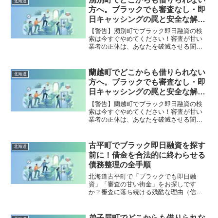
北海道
出した方々の実体験と確実な解決策を完
方へ。ブラックでも審査なし・即
全公開。
日キャッシングの罠と安全な解決
策
【警告】湧別町でブラック即日融資の検
索は今すぐやめてください！審査が甘い
業者の正体は、あなたを破滅させる闇金
です。どこからも借りられない状態は、
法的な手続きでリセット可能です。湧別
町で違法業者を避け、借金地獄から抜け
蘭越町でどこからも借りられない
北海道
出した方々の実体験と確実な解決策を完
方へ。ブラックでも審査なし・即
全公開。
日キャッシングの罠と安全な解決
策
【警告】蘭越町でブラック即日融資の検
索は今すぐやめてください！審査が甘い
業者の正体は、あなたを破滅させる闇金
です。どこからも借りられない状態は、
法的な手続きでリセット可能です。蘭越
町で違法業者を避け、借金地獄から抜け
古平町でブラック即日融資を探す
北海道
出した方々の実体験と確実な解決策を完
前に！借金を合法的に終わらせる
全公開。
債務整理の全手順
北海道古平町で「ブラックでも即日融
資」「審査の甘い街金」をお探しです
か？審査に落ち続ける残酷な理由（信用
情報と申し込みブラック）から、絶対に
手を出してはいけないソフト闇金の実態
まで徹底解説。多重債務の地獄から抜け
弟子屈町でどこからも借りられな