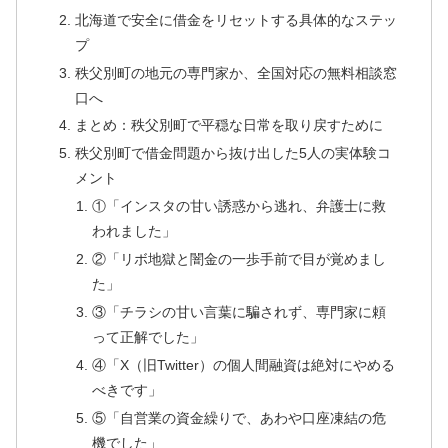
北海道で安全に借金をリセットする具体的なステッ
プ
秩父別町の地元の専門家か、全国対応の無料相談窓
口へ
まとめ：秩父別町で平穏な日常を取り戻すために
秩父別町で借金問題から抜け出した5人の実体験コ
メント
①「インスタの甘い誘惑から逃れ、弁護士に救
われました」
②「リボ地獄と闇金の一歩手前で目が覚めまし
た」
③「チラシの甘い言葉に騙されず、専門家に頼
って正解でした」
④「X（旧Twitter）の個人間融資は絶対にやめる
べきです」
⑤「自営業の資金繰りで、あわや口座凍結の危
機でした」