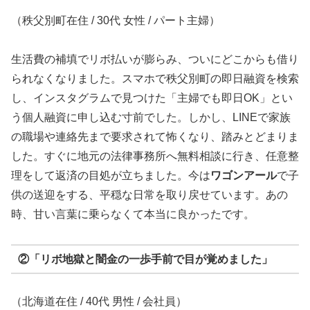
（秩父別町在住 / 30代 女性 / パート主婦）
生活費の補填でリボ払いが膨らみ、ついにどこからも借り
られなくなりました。スマホで秩父別町の即日融資を検索
し、インスタグラムで見つけた「主婦でも即日OK」とい
う個人融資に申し込む寸前でした。しかし、LINEで家族
の職場や連絡先まで要求されて怖くなり、踏みとどまりま
した。すぐに地元の法律事務所へ無料相談に行き、任意整
理をして返済の目処が立ちました。今は
ワゴンアール
で子
供の送迎をする、平穏な日常を取り戻せています。あの
時、甘い言葉に乗らなくて本当に良かったです。
②「リボ地獄と闇金の一歩手前で目が覚めました」
（北海道在住 / 40代 男性 / 会社員）