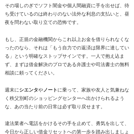
その場しのぎでソフト闇金や個人間融資に手を出せば、待
ち受けているのは終わりのない法外な利息の支払いと、昼
夜を問わない取り立ての恐怖です。
もし、正規の金融機関からこれ以上お金を借りられなくな
ったのなら、それは「もう自力での返済は限界に達してい
る」という明確なストップサインです。一人で抱え込ま
ず、まずは借金解決のプロである弁護士や司法書士の無料
相談に頼ってください。
週末に
シエンタ
や
ノート
に乗って、家族や友人と気兼ねな
く秩父別町のショッピングセンターへ出かけられるよう
な、あの当たり前の日常は必ず取り戻せます。
違法業者へ電話をかけるその手を止めて、勇気を出して、
今日から正しい借金リセットへの第一歩を踏み出しましょ