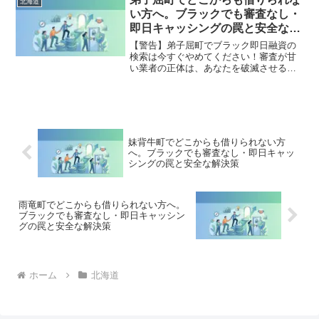
北海道
出し、合法的に借金を減額・免除する
い方へ。ブラックでも審査なし・
「債務整理」の正しい知識と、今すぐ督
即日キャッシングの罠と安全な解
促を止める無料相談窓口をご案内しま
決策
す。
【警告】弟子屈町でブラック即日融資の
検索は今すぐやめてください！審査が甘
い業者の正体は、あなたを破滅させる闇
金です。どこからも借りられない状態
は、法的な手続きでリセット可能です。
弟子屈町で違法業者を避け、借金地獄か
ら抜け出した方々の実体験と確実な解決
策を完全公開。
妹背牛町でどこからも借りられない方
へ。ブラックでも審査なし・即日キャッ
シングの罠と安全な解決策
雨竜町でどこからも借りられない方へ。
ブラックでも審査なし・即日キャッシン
グの罠と安全な解決策
ホーム
北海道