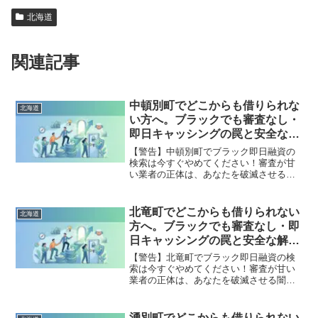
北海道
関連記事
中頓別町でどこからも借りられな
北海道
い方へ。ブラックでも審査なし・
即日キャッシングの罠と安全な解
決策
【警告】中頓別町でブラック即日融資の
検索は今すぐやめてください！審査が甘
い業者の正体は、あなたを破滅させる闇
金です。どこからも借りられない状態
は、法的な手続きでリセット可能です。
中頓別町で違法業者を避け、借金地獄か
北竜町でどこからも借りられない
北海道
ら抜け出した方々の実体験と確実な解決
方へ。ブラックでも審査なし・即
策を完全公開。
日キャッシングの罠と安全な解決
策
【警告】北竜町でブラック即日融資の検
索は今すぐやめてください！審査が甘い
業者の正体は、あなたを破滅させる闇金
です。どこからも借りられない状態は、
法的な手続きでリセット可能です。北竜
町で違法業者を避け、借金地獄から抜け
湧別町でどこからも借りられない