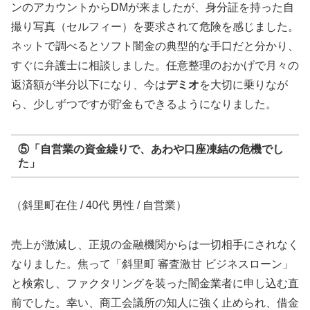
ンのアカウントからDMが来ましたが、身分証を持った自
撮り写真（セルフィー）を要求されて危険を感じました。
ネットで調べるとソフト闇金の典型的な手口だと分かり、
すぐに弁護士に相談しました。任意整理のおかげで月々の
返済額が半分以下になり、今は
デミオ
を大切に乗りなが
ら、少しずつですが貯金もできるようになりました。
⑤「自営業の資金繰りで、あわや口座凍結の危機でし
た」
（斜里町在住 / 40代 男性 / 自営業）
売上が激減し、正規の金融機関からは一切相手にされなく
なりました。焦って「斜里町 審査激甘 ビジネスローン」
と検索し、ファクタリングを装った闇金業者に申し込む直
前でした。幸い、商工会議所の知人に強く止められ、借金