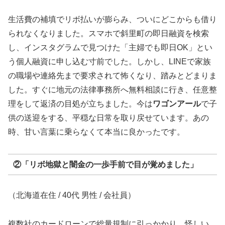
生活費の補填でリボ払いが膨らみ、ついにどこからも借り
られなくなりました。スマホで斜里町の即日融資を検索
し、インスタグラムで見つけた「主婦でも即日OK」とい
う個人融資に申し込む寸前でした。しかし、LINEで家族
の職場や連絡先まで要求されて怖くなり、踏みとどまりま
した。すぐに地元の法律事務所へ無料相談に行き、任意整
理をして返済の目処が立ちました。今は
ワゴンアール
で子
供の送迎をする、平穏な日常を取り戻せています。あの
時、甘い言葉に乗らなくて本当に良かったです。
②「リボ地獄と闇金の一歩手前で目が覚めました」
（北海道在住 / 40代 男性 / 会社員）
複数社のカードローンで総量規制に引っかかり、怪しい