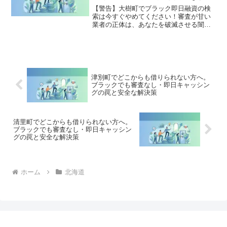
策
【警告】大樹町でブラック即日融資の検
索は今すぐやめてください！審査が甘い
業者の正体は、あなたを破滅させる闇金
です。どこからも借りられない状態は、
法的な手続きでリセット可能です。大樹
町で違法業者を避け、借金地獄から抜け
出した方々の実体験と確実な解決策を完
全公開。
津別町でどこからも借りられない方へ。
ブラックでも審査なし・即日キャッシン
グの罠と安全な解決策
清里町でどこからも借りられない方へ。
ブラックでも審査なし・即日キャッシン
グの罠と安全な解決策
ホーム
北海道