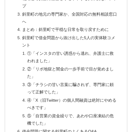
プ
斜里町の地元の専門家か、全国対応の無料相談窓口
へ
まとめ：斜里町で平穏な日常を取り戻すために
斜里町で借金問題から抜け出した5人の実体験コメ
ント
①「インスタの甘い誘惑から逃れ、弁護士に救
われました」
②「リボ地獄と闇金の一歩手前で目が覚めまし
た」
③「チラシの甘い言葉に騙されず、専門家に頼
って正解でした」
④「X（旧Twitter）の個人間融資は絶対にやめる
べきです」
⑤「自営業の資金繰りで、あわや口座凍結の危
機でした」
借金問題に関する斜里町のよくあるQ&A