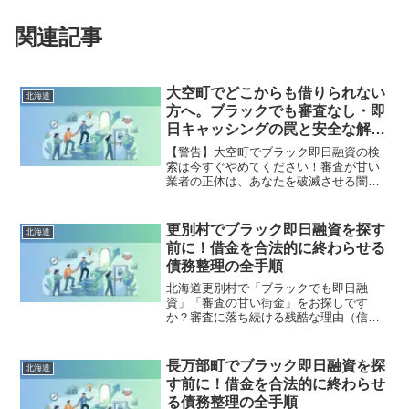
関連記事
大空町でどこからも借りられない
北海道
方へ。ブラックでも審査なし・即
日キャッシングの罠と安全な解決
策
【警告】大空町でブラック即日融資の検
索は今すぐやめてください！審査が甘い
業者の正体は、あなたを破滅させる闇金
です。どこからも借りられない状態は、
法的な手続きでリセット可能です。大空
町で違法業者を避け、借金地獄から抜け
更別村でブラック即日融資を探す
北海道
出した方々の実体験と確実な解決策を完
前に！借金を合法的に終わらせる
全公開。
債務整理の全手順
北海道更別村で「ブラックでも即日融
資」「審査の甘い街金」をお探しです
か？審査に落ち続ける残酷な理由（信用
情報と申し込みブラック）から、絶対に
手を出してはいけないソフト闇金の実態
まで徹底解説。多重債務の地獄から抜け
長万部町でブラック即日融資を探
北海道
出し、合法的に借金を減額・免除する
す前に！借金を合法的に終わらせ
「債務整理」の正しい知識と、今すぐ督
る債務整理の全手順
促を止める無料相談窓口をご案内しま