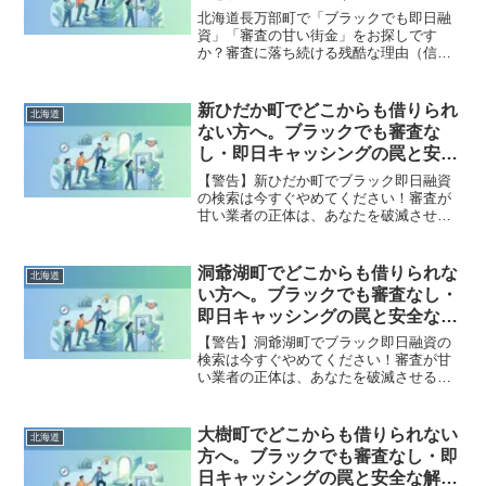
す。
北海道長万部町で「ブラックでも即日融
資」「審査の甘い街金」をお探しです
か？審査に落ち続ける残酷な理由（信用
情報と申し込みブラック）から、絶対に
手を出してはいけないソフト闇金の実態
まで徹底解説。多重債務の地獄から抜け
新ひだか町でどこからも借りられ
北海道
出し、合法的に借金を減額・免除する
ない方へ。ブラックでも審査な
「債務整理」の正しい知識と、今すぐ督
し・即日キャッシングの罠と安全
促を止める無料相談窓口をご案内しま
な解決策
す。
【警告】新ひだか町でブラック即日融資
の検索は今すぐやめてください！審査が
甘い業者の正体は、あなたを破滅させる
闇金です。どこからも借りられない状態
は、法的な手続きでリセット可能です。
新ひだか町で違法業者を避け、借金地獄
洞爺湖町でどこからも借りられな
北海道
から抜け出した方々の実体験と確実な解
い方へ。ブラックでも審査なし・
決策を完全公開。
即日キャッシングの罠と安全な解
決策
【警告】洞爺湖町でブラック即日融資の
検索は今すぐやめてください！審査が甘
い業者の正体は、あなたを破滅させる闇
金です。どこからも借りられない状態
は、法的な手続きでリセット可能です。
洞爺湖町で違法業者を避け、借金地獄か
大樹町でどこからも借りられない
北海道
ら抜け出した方々の実体験と確実な解決
方へ。ブラックでも審査なし・即
策を完全公開。
日キャッシングの罠と安全な解決