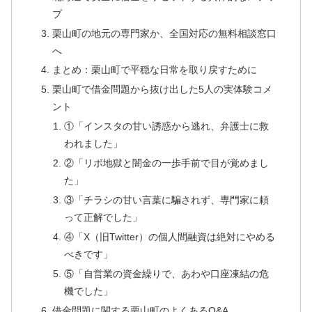
プ
栗山町の地元の専門家か、全国対応の無料相談窓口
へ
まとめ：栗山町で平穏な日常を取り戻すために
栗山町で借金問題から抜け出した5人の実体験コメ
ント
①「インスタの甘い誘惑から逃れ、弁護士に救
われました」
②「リボ地獄と闇金の一歩手前で目が覚めまし
た」
③「チラシの甘い言葉に騙されず、専門家に頼
って正解でした」
④「X（旧Twitter）の個人間融資は絶対にやめる
べきです」
⑤「自営業の資金繰りで、あわや口座凍結の危
機でした」
借金問題に関する栗山町のよくあるQ&A