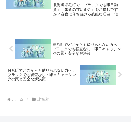
す。
北海道増毛町で「ブラックでも即日融
資」「審査の甘い街金」をお探しです
か？審査に落ち続ける残酷な理由（信用
情報と申し込みブラック）から、絶対に
手を出してはいけないソフト闇金の実態
まで徹底解説。多重債務の地獄から抜け
出し、合法的に借金を減額・免除する
「債務整理」の正しい知識と、今すぐ督
促を止める無料相談窓口をご案内しま
長沼町でどこからも借りられない方へ。
す。
ブラックでも審査なし・即日キャッシン
グの罠と安全な解決策
月形町でどこからも借りられない方へ。
ブラックでも審査なし・即日キャッシン
グの罠と安全な解決策
ホーム
北海道