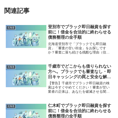
関連記事
登別市でブラック即日融資を探す
北海道
前に！借金を合法的に終わらせる
債務整理の全手順
北海道登別市で「ブラックでも即日融
資」「審査の甘い街金」をお探しです
か？審査に落ち続ける残酷な理由（信用
情報と申し込みブラック）から、絶対に
手を出してはいけないソフト闇金の実態
まで徹底解説。多重債務の地獄から抜け
千歳市でどこからも借りられない
北海道
出し、合法的に借金を減額・免除する
方へ。ブラックでも審査なし・即
「債務整理」の正しい知識と、今すぐ督
日キャッシングの罠と安全な解決
促を止める無料相談窓口をご案内しま
策
す。
【警告】千歳市でブラック即日融資の検
索は今すぐやめてください！審査が甘い
業者の正体は、あなたを破滅させる闇金
です。どこからも借りられない状態は、
法的な手続きでリセット可能です。千歳
市で違法業者を避け、借金地獄から抜け
仁木町でブラック即日融資を探す
北海道
出した方々の実体験と確実な解決策を完
前に！借金を合法的に終わらせる
全公開。
債務整理の全手順