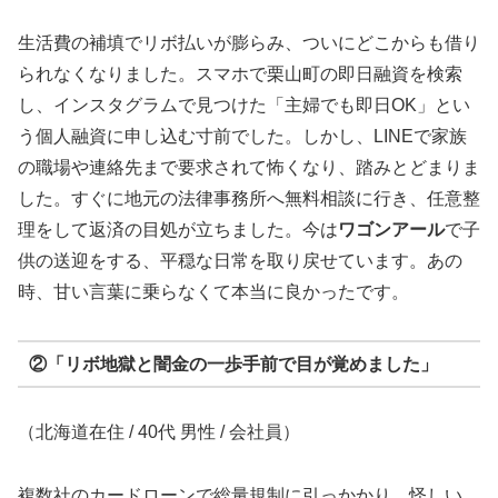
生活費の補填でリボ払いが膨らみ、ついにどこからも借り
られなくなりました。スマホで栗山町の即日融資を検索
し、インスタグラムで見つけた「主婦でも即日OK」とい
う個人融資に申し込む寸前でした。しかし、LINEで家族
の職場や連絡先まで要求されて怖くなり、踏みとどまりま
した。すぐに地元の法律事務所へ無料相談に行き、任意整
理をして返済の目処が立ちました。今は
ワゴンアール
で子
供の送迎をする、平穏な日常を取り戻せています。あの
時、甘い言葉に乗らなくて本当に良かったです。
②「リボ地獄と闇金の一歩手前で目が覚めました」
（北海道在住 / 40代 男性 / 会社員）
複数社のカードローンで総量規制に引っかかり、怪しい