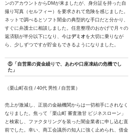
ンのアカウントからDMが来ましたが、身分証を持った自
撮り写真（セルフィー）を要求されて危険を感じました。
ネットで調べるとソフト闇金の典型的な手口だと分かり、
すぐに弁護士に相談しました。任意整理のおかげで月々の
返済額が半分以下になり、今は
デミオ
を大切に乗りなが
ら、少しずつですが貯金もできるようになりました。
⑤「自営業の資金繰りで、あわや口座凍結の危機でし
た」
（栗山町在住 / 40代 男性 / 自営業）
売上が激減し、正規の金融機関からは一切相手にされなく
なりました。焦って「栗山町 審査激甘 ビジネスローン」
と検索し、ファクタリングを装った闇金業者に申し込む直
前でした。幸い、商工会議所の知人に強く止められ、借金