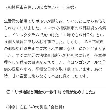
（相模原市在住 / 30代 女性 / パート主婦）
生活費の補填でリボ払いが膨らみ、ついにどこからも借り
られなくなりました。スマホで相模原市の即日融資を検索
し、インスタグラムで見つけた「主婦でも即日OK」とい
う個人融資に申し込む寸前でした。しかし、LINEで家族
の職場や連絡先まで要求されて怖くなり、踏みとどまりま
した。すぐに地元の法律事務所へ無料相談に行き、任意整
理をして返済の目処が立ちました。今は
ワゴンアール
で子
供の送迎をする、平穏な日常を取り戻せています。あの
時、甘い言葉に乗らなくて本当に良かったです。
②「リボ地獄と闇金の一歩手前で目が覚めました」
（神奈川在住 / 40代 男性 / 会社員）