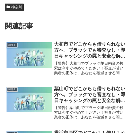
神奈川
関連記事
大和市でどこからも借りられない
神奈川
方へ。ブラックでも審査なし・即
日キャッシングの罠と安全な解決
策
【警告】大和市でブラック即日融資の検
索は今すぐやめてください！審査が甘い
業者の正体は、あなたを破滅させる闇金
です。どこからも借りられない状態は、
法的な手続きでリセット可能です。大和
市で違法業者を避け、借金地獄から抜け
葉山町でどこからも借りられない
神奈川
出した方々の実体験と確実な解決策を完
方へ。ブラックでも審査なし・即
全公開。
日キャッシングの罠と安全な解決
策
【警告】葉山町でブラック即日融資の検
索は今すぐやめてください！審査が甘い
業者の正体は、あなたを破滅させる闇金
です。どこからも借りられない状態は、
法的な手続きでリセット可能です。葉山
町で違法業者を避け、借金地獄から抜け
横浜市西区でどこからも借りられ