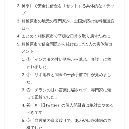
神奈川で安全に借金をリセットする具体的なステッ
プ
相模原市の地元の専門家か、全国対応の無料相談窓
口へ
まとめ：相模原市で平穏な日常を取り戻すために
相模原市で借金問題から抜け出した5人の実体験コ
メント
①「インスタの甘い誘惑から逃れ、弁護士に救
われました」
②「リボ地獄と闇金の一歩手前で目が覚めまし
た」
③「チラシの甘い言葉に騙されず、専門家に頼
って正解でした」
④「X（旧Twitter）の個人間融資は絶対にやめる
べきです」
⑤「自営業の資金繰りで、あわや口座凍結の危
機でした」