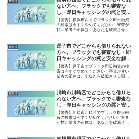
神奈川
出した方々の実体験と確実な解決策を完
ない方へ。ブラックでも審査な
全公開。
し・即日キャッシングの罠と安全
な解決策
【警告】横浜市西区でブラック即日融資
の検索は今すぐやめてください！審査が
甘い業者の正体は、あなたを破滅させる
闇金です。どこからも借りられない状態
は、法的な手続きでリセット可能です。
横浜市西区で違法業者を避け、借金地獄
逗子市でどこからも借りられない
神奈川
から抜け出した方々の実体験と確実な解
方へ。ブラックでも審査なし・即
決策を完全公開。
日キャッシングの罠と安全な解決
策
【警告】逗子市でブラック即日融資の検
索は今すぐやめてください！審査が甘い
業者の正体は、あなたを破滅させる闇金
です。どこからも借りられない状態は、
法的な手続きでリセット可能です。逗子
市で違法業者を避け、借金地獄から抜け
川崎市川崎区でどこからも借りら
神奈川
出した方々の実体験と確実な解決策を完
れない方へ。ブラックでも審査な
全公開。
し・即日キャッシングの罠と安全
な解決策
【警告】川崎市川崎区でブラック即日融
資の検索は今すぐやめてください！審査
が甘い業者の正体は、あなたを破滅させ
る闇金です。どこからも借りられない状
態は、法的な手続きでリセット可能で
す。川崎市川崎区で違法業者を避け、借
相模原市緑区でどこからも借りら