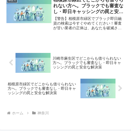
神奈川
金地獄から抜け出した方々の実体験と確
れない方へ。ブラックでも審査な
実な解決策を完全公開。
し・即日キャッシングの罠と安全
な解決策
【警告】相模原市緑区でブラック即日融
資の検索は今すぐやめてください！審査
が甘い業者の正体は、あなたを破滅させ
る闇金です。どこからも借りられない状
態は、法的な手続きでリセット可能で
す。相模原市緑区で違法業者を避け、借
金地獄から抜け出した方々の実体験と確
実な解決策を完全公開。
川崎市麻生区でどこからも借りられない
方へ。ブラックでも審査なし・即日キャ
ッシングの罠と安全な解決策
相模原市緑区でどこからも借りられない
方へ。ブラックでも審査なし・即日キャ
ッシングの罠と安全な解決策
ホーム
神奈川