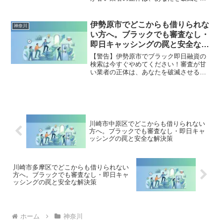
る闇金です。どこからも借りられない状
態は、法的な手続きでリセット可能で
す。相模原市南区で違法業者を避け、借
伊勢原市でどこからも借りられな
神奈川
金地獄から抜け出した方々の実体験と確
い方へ。ブラックでも審査なし・
実な解決策を完全公開。
即日キャッシングの罠と安全な解
決策
【警告】伊勢原市でブラック即日融資の
検索は今すぐやめてください！審査が甘
い業者の正体は、あなたを破滅させる闇
金です。どこからも借りられない状態
は、法的な手続きでリセット可能です。
伊勢原市で違法業者を避け、借金地獄か
ら抜け出した方々の実体験と確実な解決
策を完全公開。
川崎市中原区でどこからも借りられない
方へ。ブラックでも審査なし・即日キャ
ッシングの罠と安全な解決策
川崎市多摩区でどこからも借りられない
方へ。ブラックでも審査なし・即日キャ
ッシングの罠と安全な解決策
ホーム
神奈川