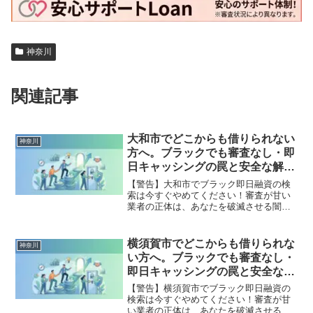
神奈川
関連記事
大和市でどこからも借りられない
神奈川
方へ。ブラックでも審査なし・即
日キャッシングの罠と安全な解決
策
【警告】大和市でブラック即日融資の検
索は今すぐやめてください！審査が甘い
業者の正体は、あなたを破滅させる闇金
です。どこからも借りられない状態は、
法的な手続きでリセット可能です。大和
市で違法業者を避け、借金地獄から抜け
横須賀市でどこからも借りられな
神奈川
出した方々の実体験と確実な解決策を完
い方へ。ブラックでも審査なし・
全公開。
即日キャッシングの罠と安全な解
決策
【警告】横須賀市でブラック即日融資の
検索は今すぐやめてください！審査が甘
い業者の正体は、あなたを破滅させる闇