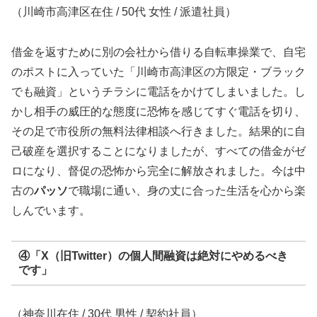
（川崎市高津区在住 / 50代 女性 / 派遣社員）
借金を返すために別の会社から借りる自転車操業で、自宅
のポストに入っていた「川崎市高津区の方限定・ブラック
でも融資」というチラシに電話をかけてしまいました。し
かし相手の威圧的な態度に恐怖を感じてすぐ電話を切り、
その足で市役所の無料法律相談へ行きました。結果的に自
己破産を選択することになりましたが、すべての借金がゼ
ロになり、督促の恐怖から完全に解放されました。今は中
古の
パッソ
で職場に通い、身の丈に合った生活を心から楽
しんでいます。
④「X（旧Twitter）の個人間融資は絶対にやめるべき
です」
（神奈川在住 / 30代 男性 / 契約社員）