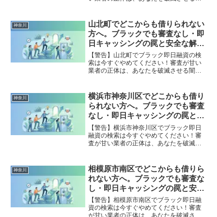
金です。どこからも借りられない状態
は、法的な手続きでリセット可能です。
横須賀市で違法業者を避け、借金地獄か
山北町でどこからも借りられない
神奈川
ら抜け出した方々の実体験と確実な解決
方へ。ブラックでも審査なし・即
策を完全公開。
日キャッシングの罠と安全な解決
策
【警告】山北町でブラック即日融資の検
索は今すぐやめてください！審査が甘い
業者の正体は、あなたを破滅させる闇金
です。どこからも借りられない状態は、
法的な手続きでリセット可能です。山北
町で違法業者を避け、借金地獄から抜け
横浜市神奈川区でどこからも借り
神奈川
出した方々の実体験と確実な解決策を完
られない方へ。ブラックでも審査
全公開。
なし・即日キャッシングの罠と安
全な解決策
【警告】横浜市神奈川区でブラック即日
融資の検索は今すぐやめてください！審
査が甘い業者の正体は、あなたを破滅さ
せる闇金です。どこからも借りられない
状態は、法的な手続きでリセット可能で
す。横浜市神奈川区で違法業者を避け、
相模原市南区でどこからも借りら
神奈川
借金地獄から抜け出した方々の実体験と
れない方へ。ブラックでも審査な
確実な解決策を完全公開。
し・即日キャッシングの罠と安全
な解決策
【警告】相模原市南区でブラック即日融
資の検索は今すぐやめてください！審査
が甘い業者の正体は、あなたを破滅させ