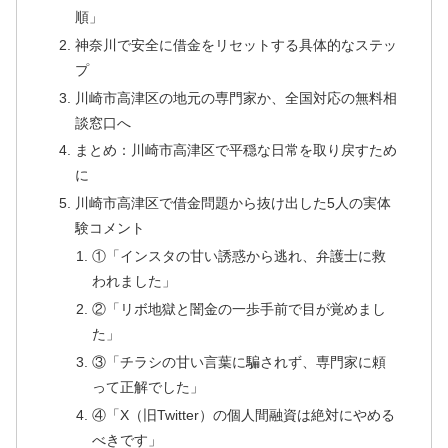
順」
神奈川で安全に借金をリセットする具体的なステッ
プ
川崎市高津区の地元の専門家か、全国対応の無料相
談窓口へ
まとめ：川崎市高津区で平穏な日常を取り戻すため
に
川崎市高津区で借金問題から抜け出した5人の実体
験コメント
①「インスタの甘い誘惑から逃れ、弁護士に救
われました」
②「リボ地獄と闇金の一歩手前で目が覚めまし
た」
③「チラシの甘い言葉に騙されず、専門家に頼
って正解でした」
④「X（旧Twitter）の個人間融資は絶対にやめる
べきです」