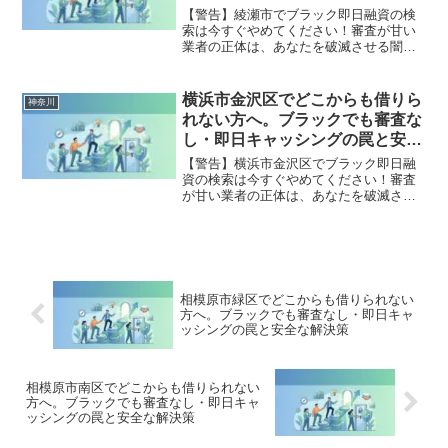
策
【警告】綾瀬市でブラック即日融資の検
索は今すぐやめてください！審査が甘い
業者の正体は、あなたを破滅させる闇金
です。どこからも借りられない状態は、
法的な手続きでリセット可能です。綾瀬
市で違法業者を避け、借金地獄から抜け
横浜市金沢区でどこからも借りら
神奈川
出した方々の実体験と確実な解決策を完
れない方へ。ブラックでも審査な
全公開。
し・即日キャッシングの罠と安全
な解決策
【警告】横浜市金沢区でブラック即日融
資の検索は今すぐやめてください！審査
が甘い業者の正体は、あなたを破滅させ
る闇金です。どこからも借りられない状
態は、法的な手続きでリセット可能で
す。横浜市金沢区で違法業者を避け、借
金地獄から抜け出した方々の実体験と確
実な解決策を完全公開。
相模原市緑区でどこからも借りられない
方へ。ブラックでも審査なし・即日キャ
ッシングの罠と安全な解決策
相模原市南区でどこからも借りられない
方へ。ブラックでも審査なし・即日キャ
ッシングの罠と安全な解決策