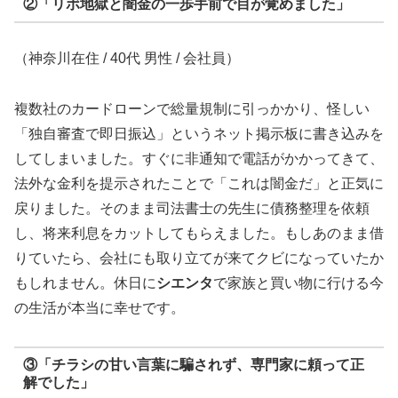
②「リボ地獄と闇金の一歩手前で目が覚めました」
（神奈川在住 / 40代 男性 / 会社員）
複数社のカードローンで総量規制に引っかかり、怪しい
「独自審査で即日振込」というネット掲示板に書き込みを
してしまいました。すぐに非通知で電話がかかってきて、
法外な金利を提示されたことで「これは闇金だ」と正気に
戻りました。そのまま司法書士の先生に債務整理を依頼
し、将来利息をカットしてもらえました。もしあのまま借
りていたら、会社にも取り立てが来てクビになっていたか
もしれません。休日に
シエンタ
で家族と買い物に行ける今
の生活が本当に幸せです。
③「チラシの甘い言葉に騙されず、専門家に頼って正
解でした」