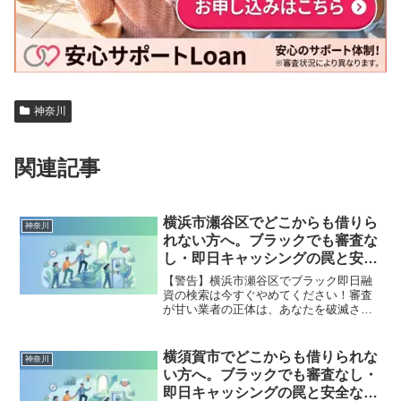
神奈川
関連記事
横浜市瀬谷区でどこからも借りら
神奈川
れない方へ。ブラックでも審査な
し・即日キャッシングの罠と安全
な解決策
【警告】横浜市瀬谷区でブラック即日融
資の検索は今すぐやめてください！審査
が甘い業者の正体は、あなたを破滅させ
る闇金です。どこからも借りられない状
態は、法的な手続きでリセット可能で
す。横浜市瀬谷区で違法業者を避け、借
横須賀市でどこからも借りられな
神奈川
金地獄から抜け出した方々の実体験と確
い方へ。ブラックでも審査なし・
実な解決策を完全公開。
即日キャッシングの罠と安全な解