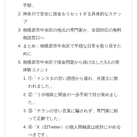
手順」
神奈川で安全に借金をリセットする具体的なステッ
プ
相模原市中央区の地元の専門家か、全国対応の無料
相談窓口へ
まとめ：相模原市中央区で平穏な日常を取り戻すた
めに
相模原市中央区で借金問題から抜け出した5人の実
体験コメント
①「インスタの甘い誘惑から逃れ、弁護士に救
われました」
②「リボ地獄と闇金の一歩手前で目が覚めまし
た」
③「チラシの甘い言葉に騙されず、専門家に頼
って正解でした」
④「X（旧Twitter）の個人間融資は絶対にやめる
べきです」