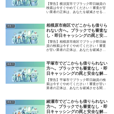
決策
【警告】横須賀市でブラック即日融資の
検索は今すぐやめてください！審査が甘
い業者の正体は、あなたを破滅させる闇
金です。どこからも借りられない状態
は、法的な手続きでリセット可能です。
横須賀市で違法業者を避け、借金地獄か
相模原市南区でどこからも借りら
神奈川
ら抜け出した方々の実体験と確実な解決
れない方へ。ブラックでも審査な
策を完全公開。
し・即日キャッシングの罠と安全
な解決策
【警告】相模原市南区でブラック即日融
資の検索は今すぐやめてください！審査
が甘い業者の正体は、あなたを破滅させ
る闇金です。どこからも借りられない状
態は、法的な手続きでリセット可能で
す。相模原市南区で違法業者を避け、借
平塚市でどこからも借りられない
神奈川
金地獄から抜け出した方々の実体験と確
方へ。ブラックでも審査なし・即
実な解決策を完全公開。
日キャッシングの罠と安全な解決
策
【警告】平塚市でブラック即日融資の検
索は今すぐやめてください！審査が甘い
業者の正体は、あなたを破滅させる闇金
です。どこからも借りられない状態は、
法的な手続きでリセット可能です。平塚
市で違法業者を避け、借金地獄から抜け
綾瀬市でどこからも借りられない
神奈川
出した方々の実体験と確実な解決策を完
方へ。ブラックでも審査なし・即
全公開。
日キャッシングの罠と安全な解決