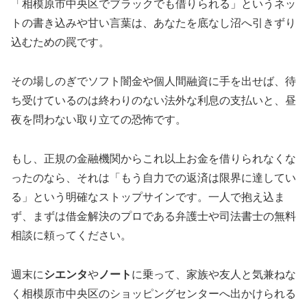
「相模原市中央区でブラックでも借りられる」というネッ
トの書き込みや甘い言葉は、あなたを底なし沼へ引きずり
込むための罠です。
その場しのぎでソフト闇金や個人間融資に手を出せば、待
ち受けているのは終わりのない法外な利息の支払いと、昼
夜を問わない取り立ての恐怖です。
もし、正規の金融機関からこれ以上お金を借りられなくな
ったのなら、それは「もう自力での返済は限界に達してい
る」という明確なストップサインです。一人で抱え込ま
ず、まずは借金解決のプロである弁護士や司法書士の無料
相談に頼ってください。
週末に
シエンタ
や
ノート
に乗って、家族や友人と気兼ねな
く相模原市中央区のショッピングセンターへ出かけられる