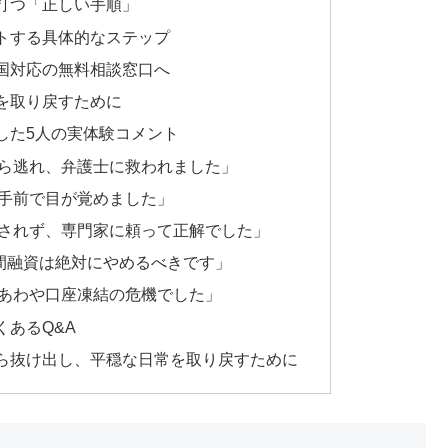
打つ「正しい手順」
トする具体的なステップ
国対応の無料相談窓口へ
を取り戻すために
した5人の実体験コメント
ら逃れ、弁護士に救われました」
手前で目が覚めました」
されず、専門家に頼って正解でした」
個人間融資は絶対にやめるべきです」
あわや口座凍結の危機でした」
あるQ&A
ら抜け出し、平穏な日常を取り戻すために