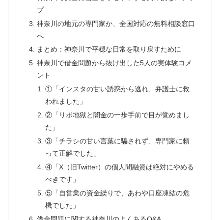
プ
神奈川の地元の専門家か、全国対応の無料相談窓口
へ
まとめ：神奈川で平穏な日常を取り戻すために
神奈川で借金問題から抜け出した5人の実体験コメ
ント
①「インスタの甘い誘惑から逃れ、弁護士に救
われました」
②「リボ地獄と闇金の一歩手前で目が覚めまし
た」
③「チラシの甘い言葉に騙されず、専門家に頼
って正解でした」
④「X（旧Twitter）の個人間融資は絶対にやめる
べきです」
⑤「自営業の資金繰りで、あわや口座凍結の危
機でした」
借金問題に関する神奈川のよくあるQ&A