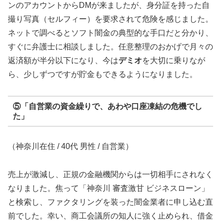
ンのアカウントからDMが来ましたが、身分証を持った自
撮り写真（セルフィー）を要求されて危険を感じました。
ネットで調べるとソフト闇金の典型的な手口だと分かり、
すぐに弁護士に相談しました。任意整理のおかげで月々の
返済額が半分以下になり、今は
デミオ
を大切に乗りなが
ら、少しずつですが貯金もできるようになりました。
⑤「自営業の資金繰りで、あわや口座凍結の危機でし
た」
（神奈川在住 / 40代 男性 / 自営業）
売上が激減し、正規の金融機関からは一切相手にされなく
なりました。焦って「神奈川 審査激甘 ビジネスローン」
と検索し、ファクタリングを装った闇金業者に申し込む直
前でした。幸い、商工会議所の知人に強く止められ、借金