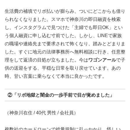
生活費の補填でリボ払いが膨らみ、ついにどこからも借り
られなくなりました。スマホで神奈川の即日融資を検索
し、インスタグラムで見つけた「主婦でも即日OK」とい
う個人融資に申し込む寸前でした。しかし、LINEで家族
の職場や連絡先まで要求されて怖くなり、踏みとどまりま
した。すぐに地元の法律事務所へ無料相談に行き、任意整
理をして返済の目処が立ちました。今は
ワゴンアール
で子
供の送迎をする、平穏な日常を取り戻せています。あの
時、甘い言葉に乗らなくて本当に良かったです。
②「リボ地獄と闇金の一歩手前で目が覚めました」
（神奈川在住 / 40代 男性 / 会社員）
複数社のカードローンで総量規制に引っかかり、怪しい