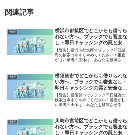
関連記事
横浜市都筑区でどこからも借りら
神奈川
れない方へ。ブラックでも審査な
し・即日キャッシングの罠と安全
な解決策
【警告】横浜市都筑区でブラック即日融
資の検索は今すぐやめてください！審査
が甘い業者の正体は、あなたを破滅させ
る闇金です。どこからも借りられない状
態は、法的な手続きでリセット可能で
す。横浜市都筑区で違法業者を避け、借
横須賀市でどこからも借りられな
神奈川
金地獄から抜け出した方々の実体験と確
い方へ。ブラックでも審査なし・
実な解決策を完全公開。
即日キャッシングの罠と安全な解
決策
【警告】横須賀市でブラック即日融資の
検索は今すぐやめてください！審査が甘
い業者の正体は、あなたを破滅させる闇
金です。どこからも借りられない状態
は、法的な手続きでリセット可能です。
横須賀市で違法業者を避け、借金地獄か
川崎市宮前区でどこからも借りら
神奈川
ら抜け出した方々の実体験と確実な解決
れない方へ。ブラックでも審査な
策を完全公開。
し・即日キャッシングの罠と安全