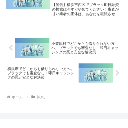
な解決策
【警告】横浜市西区でブラック即日融資
の検索は今すぐやめてください！審査が
甘い業者の正体は、あなたを破滅させる
闇金です。どこからも借りられない状態
は、法的な手続きでリセット可能です。
横浜市西区で違法業者を避け、借金地獄
から抜け出した方々の実体験と確実な解
決策を完全公開。
小笠原村でどこからも借りられない方
へ。ブラックでも審査なし・即日キャッ
シングの罠と安全な解決策
横浜市でどこからも借りられない方へ。
ブラックでも審査なし・即日キャッシン
グの罠と安全な解決策
ホーム
神奈川