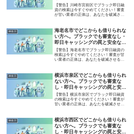
な解決策
【警告】川崎市宮前区でブラック即日融
資の検索は今すぐやめてください！審査
が甘い業者の正体は、あなたを破滅させ
る闇金です。どこからも借りられない状
態は、法的な手続きでリセット可能で
す。川崎市宮前区で違法業者を避け、借
海老名市でどこからも借りられな
神奈川
金地獄から抜け出した方々の実体験と確
い方へ。ブラックでも審査なし・
実な解決策を完全公開。
即日キャッシングの罠と安全な解
決策
【警告】海老名市でブラック即日融資の
検索は今すぐやめてください！審査が甘
い業者の正体は、あなたを破滅させる闇
金です。どこからも借りられない状態
は、法的な手続きでリセット可能です。
海老名市で違法業者を避け、借金地獄か
横浜市泉区でどこからも借りられ
神奈川
ら抜け出した方々の実体験と確実な解決
ない方へ。ブラックでも審査な
策を完全公開。
し・即日キャッシングの罠と安全
な解決策
【警告】横浜市泉区でブラック即日融資
の検索は今すぐやめてください！審査が
甘い業者の正体は、あなたを破滅させる
闇金です。どこからも借りられない状態
は、法的な手続きでリセット可能です。
横浜市泉区で違法業者を避け、借金地獄
横浜市西区でどこからも借りられ
神奈川
から抜け出した方々の実体験と確実な解
ない方へ。ブラックでも審査な
決策を完全公開。
し・即日キャッシングの罠と安全