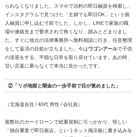
られなくなりました。スマホで泊村の即日融資を検索し、
インスタグラムで見つけた「主婦でも即日OK」という個
人融資に申し込む寸前でした。しかし、LINEで家族の職
場や連絡先まで要求されて怖くなり、踏みとどまりまし
た。すぐに地元の法律事務所へ無料相談に行き、任意整理
をして返済の目処が立ちました。今は
ワゴンアール
で子供
の送迎をする、平穏な日常を取り戻せています。あの時、
甘い言葉に乗らなくて本当に良かったです。
②「リボ地獄と闇金の一歩手前で目が覚めました」
（北海道在住 / 40代 男性 / 会社員）
複数社のカードローンで総量規制に引っかかり、怪しい
「独自審査で即日振込」というネット掲示板に書き込みを