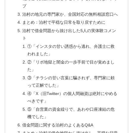
プ
泊村の地元の専門家か、全国対応の無料相談窓口へ
まとめ：泊村で平穏な日常を取り戻すために
泊村で借金問題から抜け出した5人の実体験コメン
ト
①「インスタの甘い誘惑から逃れ、弁護士に救
われました」
②「リボ地獄と闇金の一歩手前で目が覚めまし
た」
③「チラシの甘い言葉に騙されず、専門家に頼
って正解でした」
④「X（旧Twitter）の個人間融資は絶対にやめる
べきです」
⑤「自営業の資金繰りで、あわや口座凍結の危
機でした」
借金問題に関する泊村のよくあるQ&A