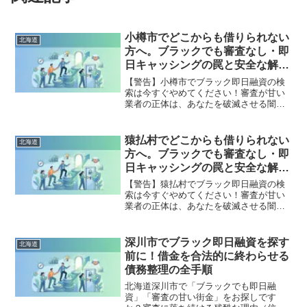
小樽市でどこからも借りられない
北海道
方へ。ブラックでも審査なし・即
日キャッシングの罠と安全な解決
策
【警告】小樽市でブラック即日融資の検
索は今すぐやめてください！審査が甘い
業者の正体は、あなたを破滅させる闇金
です。どこからも借りられない状態は、
法的な手続きでリセット可能です。小樽
市で違法業者を避け、借金地獄から抜け
猿払村でどこからも借りられない
北海道
出した方々の実体験と確実な解決策を完
方へ。ブラックでも審査なし・即
全公開。
日キャッシングの罠と安全な解決
策
【警告】猿払村でブラック即日融資の検
索は今すぐやめてください！審査が甘い
業者の正体は、あなたを破滅させる闇金
です。どこからも借りられない状態は、
法的な手続きでリセット可能です。猿払
村で違法業者を避け、借金地獄から抜け
深川市でブラック即日融資を探す
北海道
出した方々の実体験と確実な解決策を完
前に！借金を合法的に終わらせる
全公開。
債務整理の全手順
北海道深川市で「ブラックでも即日融
資」「審査の甘い街金」をお探しです