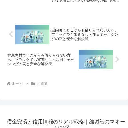
か？審査に落ち続ける残酷な理由（信用
情報と申し込みブラック）から、絶対に
手を出してはいけないソフト闇金の実態
まで徹底解説。多重債務の地獄から抜け
出し、合法的に借金を減額・免除する
「債務整理」の正しい知識と、今すぐ督
促を止める無料相談窓口をご案内しま
岩内町でどこからも借りられない方へ。
す。
ブラックでも審査なし・即日キャッシン
グの罠と安全な解決策
神恵内村でどこからも借りられない方
へ。ブラックでも審査なし・即日キャッ
シングの罠と安全な解決策
ホーム
北海道
借金完済と信用情報のリアル戦略｜結城智のマネー
ハック