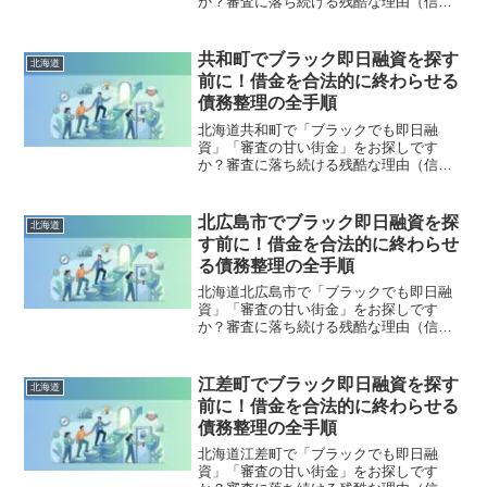
か？審査に落ち続ける残酷な理由（信用
情報と申し込みブラック）から、絶対に
手を出してはいけないソフト闇金の実態
まで徹底解説。多重債務の地獄から抜け
共和町でブラック即日融資を探す
北海道
出し、合法的に借金を減額・免除する
前に！借金を合法的に終わらせる
「債務整理」の正しい知識と、今すぐ督
債務整理の全手順
促を止める無料相談窓口をご案内しま
す。
北海道共和町で「ブラックでも即日融
資」「審査の甘い街金」をお探しです
か？審査に落ち続ける残酷な理由（信用
情報と申し込みブラック）から、絶対に
手を出してはいけないソフト闇金の実態
まで徹底解説。多重債務の地獄から抜け
北広島市でブラック即日融資を探
北海道
出し、合法的に借金を減額・免除する
す前に！借金を合法的に終わらせ
「債務整理」の正しい知識と、今すぐ督
る債務整理の全手順
促を止める無料相談窓口をご案内しま
す。
北海道北広島市で「ブラックでも即日融
資」「審査の甘い街金」をお探しです
か？審査に落ち続ける残酷な理由（信用
情報と申し込みブラック）から、絶対に
手を出してはいけないソフト闇金の実態
まで徹底解説。多重債務の地獄から抜け
江差町でブラック即日融資を探す
北海道
出し、合法的に借金を減額・免除する
前に！借金を合法的に終わらせる
「債務整理」の正しい知識と、今すぐ督
債務整理の全手順
促を止める無料相談窓口をご案内しま
す。
北海道江差町で「ブラックでも即日融
資」「審査の甘い街金」をお探しです