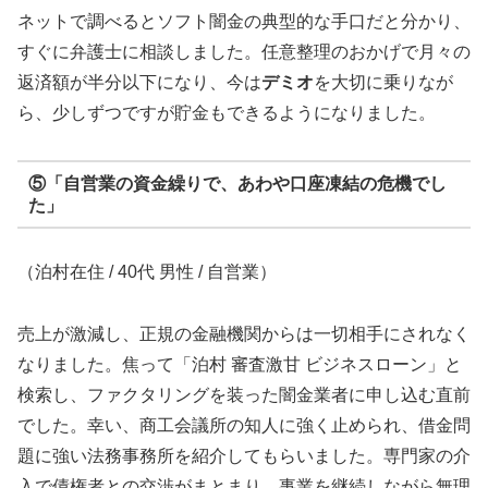
ネットで調べるとソフト闇金の典型的な手口だと分かり、
すぐに弁護士に相談しました。任意整理のおかげで月々の
返済額が半分以下になり、今は
デミオ
を大切に乗りなが
ら、少しずつですが貯金もできるようになりました。
⑤「自営業の資金繰りで、あわや口座凍結の危機でし
た」
（泊村在住 / 40代 男性 / 自営業）
売上が激減し、正規の金融機関からは一切相手にされなく
なりました。焦って「泊村 審査激甘 ビジネスローン」と
検索し、ファクタリングを装った闇金業者に申し込む直前
でした。幸い、商工会議所の知人に強く止められ、借金問
題に強い法務事務所を紹介してもらいました。専門家の介
入で債権者との交渉がまとまり、事業を継続しながら無理