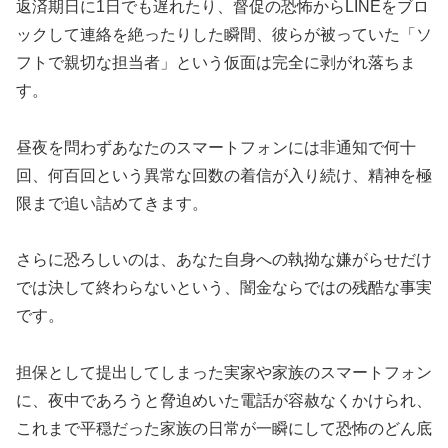
返済期日に1日でも遅れたり、督促の恐怖からLINEをブロ
ックして連絡を絶ったりした瞬間、彼らが被っていた「ソ
フトで親切な担当者」という仮面は完全に剥がれ落ちま
す。
昼夜を問わずあなたのスマートフォンには非通知で何十
回、何百回という異常な回数の着信が入り続け、精神を極
限まで追い詰めてきます。
さらに恐ろしいのは、あなた自身への執拗な嫌がらせだけ
では決して終わらないという、闇金ならではの残酷な事実
です。
担保として提出してしまった実家や家族のスマートフォン
に、夜中であろうと脅迫めいた電話が容赦なくかけられ、
これまで平穏だった家族の日常が一瞬にして恐怖のどん底