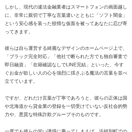
しかし、現代の違法金融業者はスマートフォンの画面越し
に、非常に親切で丁寧な言葉遣いとともに「ソフト闇金」
という安心感を装った狡猾な仮面を被ってあなたに忍び寄
ってきます。
彼らは自ら運営する綺麗なデザインのホームページ上で、
「ブラック完全対応」「他社で断られた方でも独自審査で
即日融資」「在籍確認なしでLINE完結」といった、今す
ぐお金が欲しい人の心を強烈に揺さぶる魔法の言葉を並べ
立てています。
ですが、どれだけ言葉が丁寧であろうと、彼らの正体は国
や北海道から貸金業の登録を一切受けていない反社会的勢
力や、悪質な特殊詐欺グループそのものです。
一度でも彼らの甘い誘惑に乗ってしまえば、浜頓別町での