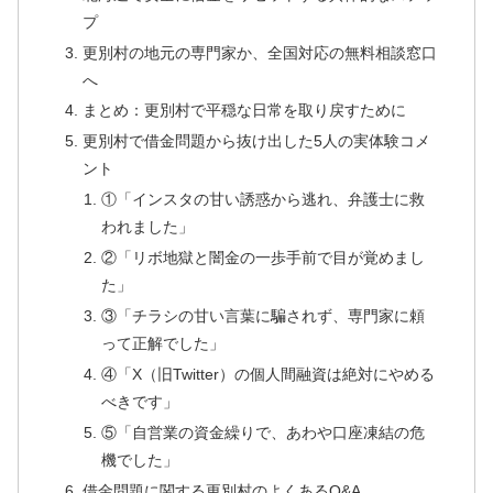
プ
更別村の地元の専門家か、全国対応の無料相談窓口
へ
まとめ：更別村で平穏な日常を取り戻すために
更別村で借金問題から抜け出した5人の実体験コメ
ント
①「インスタの甘い誘惑から逃れ、弁護士に救
われました」
②「リボ地獄と闇金の一歩手前で目が覚めまし
た」
③「チラシの甘い言葉に騙されず、専門家に頼
って正解でした」
④「X（旧Twitter）の個人間融資は絶対にやめる
べきです」
⑤「自営業の資金繰りで、あわや口座凍結の危
機でした」
借金問題に関する更別村のよくあるQ&A