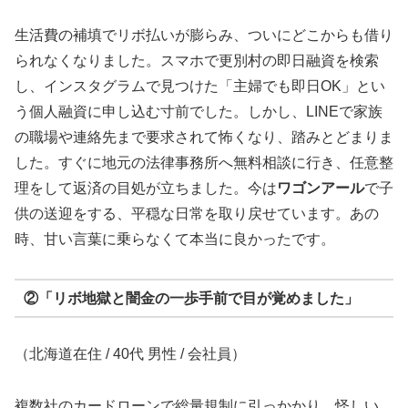
生活費の補填でリボ払いが膨らみ、ついにどこからも借り
られなくなりました。スマホで更別村の即日融資を検索
し、インスタグラムで見つけた「主婦でも即日OK」とい
う個人融資に申し込む寸前でした。しかし、LINEで家族
の職場や連絡先まで要求されて怖くなり、踏みとどまりま
した。すぐに地元の法律事務所へ無料相談に行き、任意整
理をして返済の目処が立ちました。今は
ワゴンアール
で子
供の送迎をする、平穏な日常を取り戻せています。あの
時、甘い言葉に乗らなくて本当に良かったです。
②「リボ地獄と闇金の一歩手前で目が覚めました」
（北海道在住 / 40代 男性 / 会社員）
複数社のカードローンで総量規制に引っかかり、怪しい