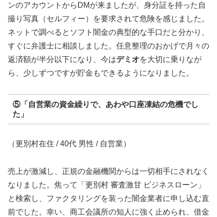
ンのアカウントからDMが来ましたが、身分証を持った自
撮り写真（セルフィー）を要求されて危険を感じました。
ネットで調べるとソフト闇金の典型的な手口だと分かり、
すぐに弁護士に相談しました。任意整理のおかげで月々の
返済額が半分以下になり、今は
デミオ
を大切に乗りなが
ら、少しずつですが貯金もできるようになりました。
⑤「自営業の資金繰りで、あわや口座凍結の危機でし
た」
（更別村在住 / 40代 男性 / 自営業）
売上が激減し、正規の金融機関からは一切相手にされなく
なりました。焦って「更別村 審査激甘 ビジネスローン」
と検索し、ファクタリングを装った闇金業者に申し込む直
前でした。幸い、商工会議所の知人に強く止められ、借金