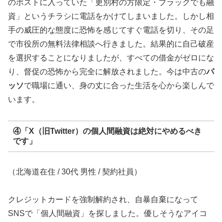
のポストに入っていた「更別村の方限定・ブラックでも融
資」というチラシに電話をかけてしまいました。しかし相
手の威圧的な態度に恐怖を感じてすぐ電話を切り、その足
で市役所の無料法律相談へ行きました。結果的に自己破産
を選択することになりましたが、すべての借金がゼロにな
り、督促の恐怖から完全に解放されました。今は中古の
パ
ッソ
で職場に通い、身の丈に合った生活を心から楽しんで
います。
④「X（旧Twitter）の個人間融資は絶対にやめるべき
です」
（北海道在住 / 30代 男性 / 契約社員）
クレジットカードを強制解約され、自暴自棄になって
SNSで「個人間融資」を探しました。優しそうなアイコ