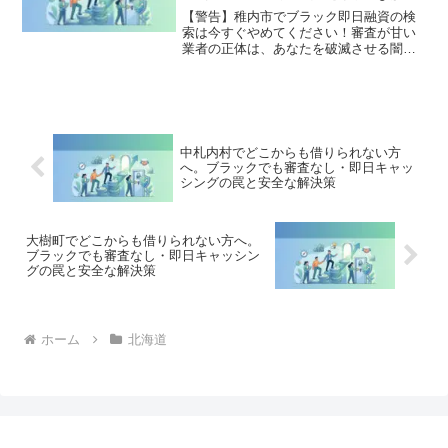
策
す。
【警告】稚内市でブラック即日融資の検
索は今すぐやめてください！審査が甘い
業者の正体は、あなたを破滅させる闇金
です。どこからも借りられない状態は、
法的な手続きでリセット可能です。稚内
市で違法業者を避け、借金地獄から抜け
出した方々の実体験と確実な解決策を完
全公開。
中札内村でどこからも借りられない方
へ。ブラックでも審査なし・即日キャッ
シングの罠と安全な解決策
大樹町でどこからも借りられない方へ。
ブラックでも審査なし・即日キャッシン
グの罠と安全な解決策
ホーム
北海道