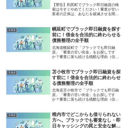
策
す。
【警告】利尻町でブラック即日融資の検
索は今すぐやめてください！審査が甘い
業者の正体は、あなたを破滅させる闇金
です。どこからも借りられない状態は、
法的な手続きでリセット可能です。利尻
町で違法業者を避け、借金地獄から抜け
幌延町でブラック即日融資を探す
北海道
出した方々の実体験と確実な解決策を完
前に！借金を合法的に終わらせる
全公開。
債務整理の全手順
北海道幌延町で「ブラックでも即日融
資」「審査の甘い街金」をお探しです
か？審査に落ち続ける残酷な理由（信用
情報と申し込みブラック）から、絶対に
手を出してはいけないソフト闇金の実態
まで徹底解説。多重債務の地獄から抜け
苫小牧市でブラック即日融資を探
北海道
出し、合法的に借金を減額・免除する
す前に！借金を合法的に終わらせ
「債務整理」の正しい知識と、今すぐ督
る債務整理の全手順
促を止める無料相談窓口をご案内しま
す。
北海道苫小牧市で「ブラックでも即日融
資」「審査の甘い街金」をお探しです
か？審査に落ち続ける残酷な理由（信用
情報と申し込みブラック）から、絶対に
手を出してはいけないソフト闇金の実態
まで徹底解説。多重債務の地獄から抜け
稚内市でどこからも借りられない
北海道
出し、合法的に借金を減額・免除する
方へ。ブラックでも審査なし・即
「債務整理」の正しい知識と、今すぐ督
日キャッシングの罠と安全な解決
促を止める無料相談窓口をご案内しま