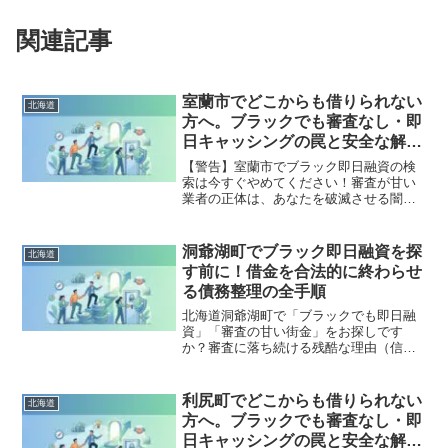
関連記事
室蘭市でどこからも借りられない
北海道
方へ。ブラックでも審査なし・即
日キャッシングの罠と安全な解決
策
【警告】室蘭市でブラック即日融資の検
索は今すぐやめてください！審査が甘い
業者の正体は、あなたを破滅させる闇金
です。どこからも借りられない状態は、
法的な手続きでリセット可能です。室蘭
市で違法業者を避け、借金地獄から抜け
洞爺湖町でブラック即日融資を探
北海道
出した方々の実体験と確実な解決策を完
す前に！借金を合法的に終わらせ
全公開。
る債務整理の全手順
北海道洞爺湖町で「ブラックでも即日融
資」「審査の甘い街金」をお探しです
か？審査に落ち続ける残酷な理由（信用
情報と申し込みブラック）から、絶対に
手を出してはいけないソフト闇金の実態
まで徹底解説。多重債務の地獄から抜け
利尻町でどこからも借りられない
北海道
出し、合法的に借金を減額・免除する
方へ。ブラックでも審査なし・即
「債務整理」の正しい知識と、今すぐ督
日キャッシングの罠と安全な解決
促を止める無料相談窓口をご案内しま