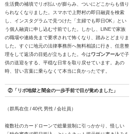
生活費の補填でリボ払いが膨らみ、ついにどこからも借り
られなくなりました。スマホで上野村の即日融資を検索
し、インスタグラムで見つけた「主婦でも即日OK」とい
う個人融資に申し込む寸前でした。しかし、LINEで家族
の職場や連絡先まで要求されて怖くなり、踏みとどまりま
した。すぐに地元の法律事務所へ無料相談に行き、任意整
理をして返済の目処が立ちました。今は
ワゴンアール
で子
供の送迎をする、平穏な日常を取り戻せています。あの
時、甘い言葉に乗らなくて本当に良かったです。
②「リボ地獄と闇金の一歩手前で目が覚めました」
（群馬在住 / 40代 男性 / 会社員）
複数社のカードローンで総量規制に引っかかり、怪しい