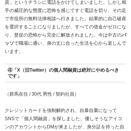
資」というチラシに電話をかけてしまいました。しかし相
手の威圧的な態度に恐怖を感じてすぐ電話を切り、その足
で市役所の無料法律相談へ行きました。結果的に自己破産
を選択することになりましたが、すべての借金がゼロにな
り、督促の恐怖から完全に解放されました。今は中古の
パ
ッソ
で職場に通い、身の丈に合った生活を心から楽しんで
います。
④「X（旧Twitter）の個人間融資は絶対にやめるべき
です」
（群馬在住 / 30代 男性 / 契約社員）
クレジットカードを強制解約され、自暴自棄になって
SNSで「個人間融資」を探しました。優しそうなアイコ
ンのアカウントからDMが来ましたが、身分証を持った自