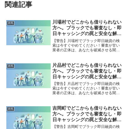
関連記事
川場村でどこからも借りられない
群馬
方へ。ブラックでも審査なし・即
日キャッシングの罠と安全な解決
策
【警告】川場村でブラック即日融資の検
索は今すぐやめてください！審査が甘い
業者の正体は、あなたを破滅させる闇金
です。どこからも借りられない状態は、
法的な手続きでリセット可能です。川場
村で違法業者を避け、借金地獄から抜け
片品村でどこからも借りられない
群馬
出した方々の実体験と確実な解決策を完
方へ。ブラックでも審査なし・即
全公開。
日キャッシングの罠と安全な解決
策
【警告】片品村でブラック即日融資の検
索は今すぐやめてください！審査が甘い
業者の正体は、あなたを破滅させる闇金
です。どこからも借りられない状態は、
法的な手続きでリセット可能です。片品
村で違法業者を避け、借金地獄から抜け
吉岡町でどこからも借りられない
群馬
出した方々の実体験と確実な解決策を完
方へ。ブラックでも審査なし・即
全公開。
日キャッシングの罠と安全な解決
策
【警告】吉岡町でブラック即日融資の検