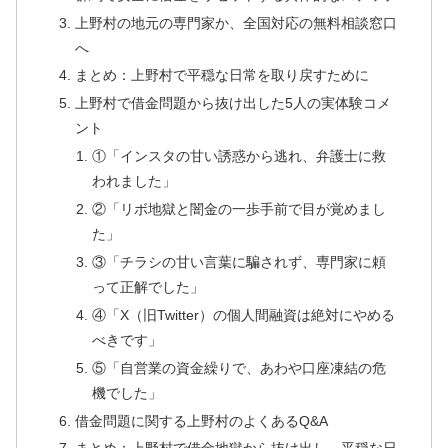
上野村の地元の専門家か、全国対応の無料相談窓口
へ
まとめ：上野村で平穏な日常を取り戻すために
上野村で借金問題から抜け出した5人の実体験コメ
ント
①「インスタの甘い誘惑から逃れ、弁護士に救
われました」
②「リボ地獄と闇金の一歩手前で目が覚めまし
た」
③「チラシの甘い言葉に騙されず、専門家に頼
って正解でした」
④「X（旧Twitter）の個人間融資は絶対にやめる
べきです」
⑤「自営業の資金繰りで、あわや口座凍結の危
機でした」
借金問題に関する上野村のよくあるQ&A