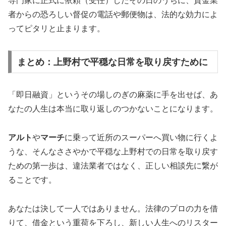
専門家に正式に依頼（受任）したその日のうちに、貸金業
者からの恐ろしい督促の電話や郵便物は、法的な効力によ
ってピタリと止まります。
まとめ：上野村で平穏な日常を取り戻すために
「即日融資」というその場しのぎの麻薬に手を出せば、あ
なたの人生は本当に取り返しのつかないことになります。
アルト
や
マーチ
に乗って近所のスーパーへ買い物に行くよ
うな、そんなささやかで平穏な上野村での日常を取り戻す
ための第一歩は、違法業者ではなく、正しい相談先に繋が
ることです。
あなたは決して一人ではありません。法律のプロの力を借
りて、借金という重荷を下ろし、新しい人生へのリスター