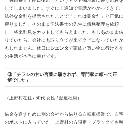
「独自審査で即日振込」というネット掲示板に書き込みを
してしまいました。すぐに非通知で電話がかかってきて、
法外な金利を提示されたことで「これは闇金だ」と正気に
戻りました。そのまま司法書士の先生に債務整理を依頼
し、将来利息をカットしてもらえました。もしあのまま借
りていたら、会社にも取り立てが来てクビになっていたか
もしれません。休日に
シエンタ
で家族と買い物に行ける今
の生活が本当に幸せです。
③「チラシの甘い言葉に騙されず、専門家に頼って正
解でした」
（上野村在住 / 50代 女性 / 派遣社員）
借金を返すために別の会社から借りる自転車操業で、自宅
のポストに入っていた「上野村の方限定・ブラックでも融