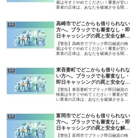
索は今すぐやめてください！審査が甘い
業者の正体は、あなたを破滅させる闇金
です。どこからも借りられない状態は、
法的な手続きでリセット可能です。吉岡
町で違法業者を避け、借金地獄から抜け
高崎市でどこからも借りられない
群馬
出した方々の実体験と確実な解決策を完
方へ。ブラックでも審査なし・即
全公開。
日キャッシングの罠と安全な解決
策
【警告】高崎市でブラック即日融資の検
索は今すぐやめてください！審査が甘い
業者の正体は、あなたを破滅させる闇金
です。どこからも借りられない状態は、
法的な手続きでリセット可能です。高崎
市で違法業者を避け、借金地獄から抜け
東吾妻町でどこからも借りられな
群馬
出した方々の実体験と確実な解決策を完
い方へ。ブラックでも審査なし・
全公開。
即日キャッシングの罠と安全な解
決策
【警告】東吾妻町でブラック即日融資の
検索は今すぐやめてください！審査が甘
い業者の正体は、あなたを破滅させる闇
金です。どこからも借りられない状態
は、法的な手続きでリセット可能です。
東吾妻町で違法業者を避け、借金地獄か
富岡市でどこからも借りられない
群馬
ら抜け出した方々の実体験と確実な解決
方へ。ブラックでも審査なし・即
策を完全公開。
日キャッシングの罠と安全な解決
策
【警告】富岡市でブラック即日融資の検