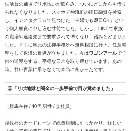
生活費の補填でリボ払いが膨らみ、ついにどこからも借り
られなくなりました。スマホで神流町の即日融資を検索
し、インスタグラムで見つけた「主婦でも即日OK」とい
う個人融資に申し込む寸前でした。しかし、LINEで家族
の職場や連絡先まで要求されて怖くなり、踏みとどまりま
した。すぐに地元の法律事務所へ無料相談に行き、任意整
理をして返済の目処が立ちました。今は
ワゴンアール
で子
供の送迎をする、平穏な日常を取り戻せています。あの
時、甘い言葉に乗らなくて本当に良かったです。
②「リボ地獄と闇金の一歩手前で目が覚めました」
（群馬在住 / 40代 男性 / 会社員）
複数社のカードローンで総量規制に引っかかり、怪しい