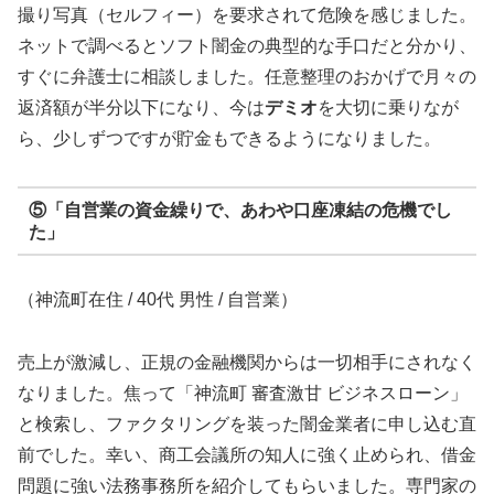
撮り写真（セルフィー）を要求されて危険を感じました。
ネットで調べるとソフト闇金の典型的な手口だと分かり、
すぐに弁護士に相談しました。任意整理のおかげで月々の
返済額が半分以下になり、今は
デミオ
を大切に乗りなが
ら、少しずつですが貯金もできるようになりました。
⑤「自営業の資金繰りで、あわや口座凍結の危機でし
た」
（神流町在住 / 40代 男性 / 自営業）
売上が激減し、正規の金融機関からは一切相手にされなく
なりました。焦って「神流町 審査激甘 ビジネスローン」
と検索し、ファクタリングを装った闇金業者に申し込む直
前でした。幸い、商工会議所の知人に強く止められ、借金
問題に強い法務事務所を紹介してもらいました。専門家の