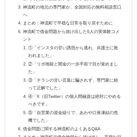
神流町の地元の専門家か、全国対応の無料相談窓口
へ
まとめ：神流町で平穏な日常を取り戻すために
神流町で借金問題から抜け出した5人の実体験コメ
ント
①「インスタの甘い誘惑から逃れ、弁護士に救
われました」
②「リボ地獄と闇金の一歩手前で目が覚めまし
た」
③「チラシの甘い言葉に騙されず、専門家に頼
って正解でした」
④「X（旧Twitter）の個人間融資は絶対にやめる
べきです」
⑤「自営業の資金繰りで、あわや口座凍結の危
機でした」
借金問題に関する神流町のよくあるQ&A