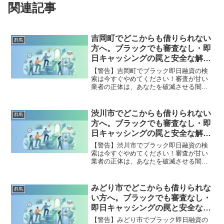
関連記事
吉岡町でどこからも借りられない
群馬
方へ。ブラックでも審査なし・即
日キャッシングの罠と安全な解決
策
【警告】吉岡町でブラック即日融資の検
索は今すぐやめてください！審査が甘い
業者の正体は、あなたを破滅させる闇金
です。どこからも借りられない状態は、
法的な手続きでリセット可能です。吉岡
町で違法業者を避け、借金地獄から抜け
渋川市でどこからも借りられない
群馬
出した方々の実体験と確実な解決策を完
方へ。ブラックでも審査なし・即
全公開。
日キャッシングの罠と安全な解決
策
【警告】渋川市でブラック即日融資の検
索は今すぐやめてください！審査が甘い
業者の正体は、あなたを破滅させる闇金
です。どこからも借りられない状態は、
法的な手続きでリセット可能です。渋川
市で違法業者を避け、借金地獄から抜け
みどり市でどこからも借りられな
群馬
出した方々の実体験と確実な解決策を完
い方へ。ブラックでも審査なし・
全公開。
即日キャッシングの罠と安全な解
決策
【警告】みどり市でブラック即日融資の