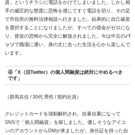
資」というチラシに電話をかけてしまいました。しかし相
手の威圧的な態度に恐怖を感じてすぐ電話を切り、その足
で市役所の無料法律相談へ行きました。結果的に自己破産
を選択することになりましたが、すべての借金がゼロにな
り、督促の恐怖から完全に解放されました。今は中古の
パ
ッソ
で職場に通い、身の丈に合った生活を心から楽しんで
います。
④「X（旧Twitter）の個人間融資は絶対にやめるべき
です」
（群馬在住 / 30代 男性 / 契約社員）
クレジットカードを強制解約され、自暴自棄になって
SNSで「個人間融資」を探しました。優しそうなアイコ
ンのアカウントからDMが来ましたが、身分証を持った自