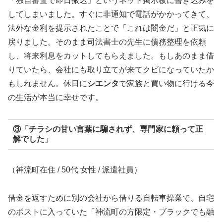
「独自審査で即日振込」というネット掲示板に書き込みを
してしまいました。すぐに非通知で電話がかかってきて、
法外な金利を提示されたことで「これは闇金だ」と正気に
戻りました。そのまま司法書士の先生に債務整理を依頼
し、将来利息をカットしてもらえました。もしあのまま借
りていたら、会社にも取り立てが来てクビになっていたか
もしれません。休日に
シエンタ
で家族と買い物に行ける今
の生活が本当に幸せです。
③「チラシの甘い言葉に騙されず、専門家に頼って正
解でした」
（神流町在住 / 50代 女性 / 派遣社員）
借金を返すために別の会社から借りる自転車操業で、自宅
のポストに入っていた「神流町の方限定・ブラックでも融