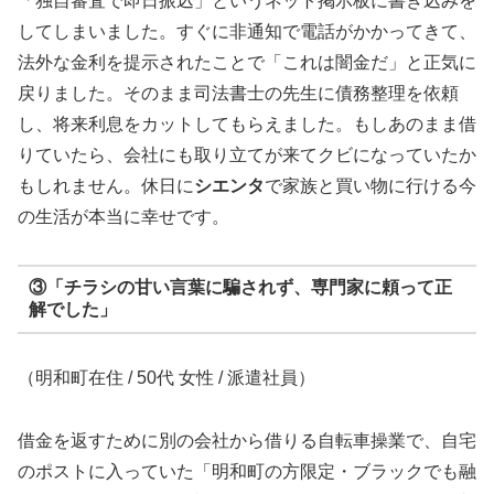
「独自審査で即日振込」というネット掲示板に書き込みを
してしまいました。すぐに非通知で電話がかかってきて、
法外な金利を提示されたことで「これは闇金だ」と正気に
戻りました。そのまま司法書士の先生に債務整理を依頼
し、将来利息をカットしてもらえました。もしあのまま借
りていたら、会社にも取り立てが来てクビになっていたか
もしれません。休日に
シエンタ
で家族と買い物に行ける今
の生活が本当に幸せです。
③「チラシの甘い言葉に騙されず、専門家に頼って正
解でした」
（明和町在住 / 50代 女性 / 派遣社員）
借金を返すために別の会社から借りる自転車操業で、自宅
のポストに入っていた「明和町の方限定・ブラックでも融