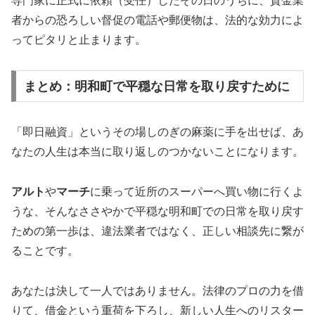
専門家に正式に依頼（受任）したその日のうちに、貸金業
者からの恐ろしい督促の電話や郵便物は、法的な効力によ
ってピタリと止まります。
まとめ：明和町で平穏な日常を取り戻すために
「即日融資」というその場しのぎの麻薬に手を出せば、あ
なたの人生は本当に取り返しのつかないことになります。
アルト
や
マーチ
に乗って近所のスーパーへ買い物に行くよ
うな、そんなささやかで平穏な明和町での日常を取り戻す
ための第一歩は、違法業者ではなく、正しい相談先に繋が
ることです。
あなたは決して一人ではありません。法律のプロの力を借
りて、借金という重荷を下ろし、新しい人生へのリスター