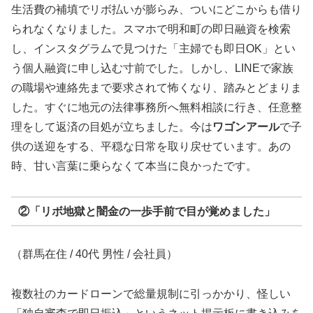
生活費の補填でリボ払いが膨らみ、ついにどこからも借り
られなくなりました。スマホで明和町の即日融資を検索
し、インスタグラムで見つけた「主婦でも即日OK」とい
う個人融資に申し込む寸前でした。しかし、LINEで家族
の職場や連絡先まで要求されて怖くなり、踏みとどまりま
した。すぐに地元の法律事務所へ無料相談に行き、任意整
理をして返済の目処が立ちました。今は
ワゴンアール
で子
供の送迎をする、平穏な日常を取り戻せています。あの
時、甘い言葉に乗らなくて本当に良かったです。
②「リボ地獄と闇金の一歩手前で目が覚めました」
（群馬在住 / 40代 男性 / 会社員）
複数社のカードローンで総量規制に引っかかり、怪しい