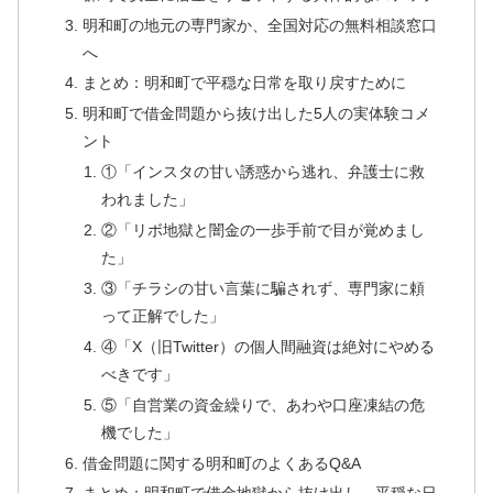
明和町の地元の専門家か、全国対応の無料相談窓口
へ
まとめ：明和町で平穏な日常を取り戻すために
明和町で借金問題から抜け出した5人の実体験コメ
ント
①「インスタの甘い誘惑から逃れ、弁護士に救
われました」
②「リボ地獄と闇金の一歩手前で目が覚めまし
た」
③「チラシの甘い言葉に騙されず、専門家に頼
って正解でした」
④「X（旧Twitter）の個人間融資は絶対にやめる
べきです」
⑤「自営業の資金繰りで、あわや口座凍結の危
機でした」
借金問題に関する明和町のよくあるQ&A