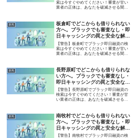
索は今すぐやめてください！審査が甘い
業者の正体は、あなたを破滅させる闇金
です。どこからも借りられない状態は、
法的な手続きでリセット可能です。桐生
市で違法業者を避け、借金地獄から抜け
板倉町でどこからも借りられない
群馬
出した方々の実体験と確実な解決策を完
方へ。ブラックでも審査なし・即
全公開。
日キャッシングの罠と安全な解決
策
【警告】板倉町でブラック即日融資の検
索は今すぐやめてください！審査が甘い
業者の正体は、あなたを破滅させる闇金
です。どこからも借りられない状態は、
法的な手続きでリセット可能です。板倉
町で違法業者を避け、借金地獄から抜け
長野原町でどこからも借りられな
群馬
出した方々の実体験と確実な解決策を完
い方へ。ブラックでも審査なし・
全公開。
即日キャッシングの罠と安全な解
決策
【警告】長野原町でブラック即日融資の
検索は今すぐやめてください！審査が甘
い業者の正体は、あなたを破滅させる闇
金です。どこからも借りられない状態
は、法的な手続きでリセット可能です。
長野原町で違法業者を避け、借金地獄か
南牧村でどこからも借りられない
群馬
ら抜け出した方々の実体験と確実な解決
方へ。ブラックでも審査なし・即
策を完全公開。
日キャッシングの罠と安全な解決
策
【警告】南牧村でブラック即日融資の検