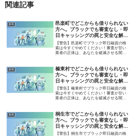
関連記事
邑楽町でどこからも借りられない
群馬
方へ。ブラックでも審査なし・即
日キャッシングの罠と安全な解決
策
【警告】邑楽町でブラック即日融資の検
索は今すぐやめてください！審査が甘い
業者の正体は、あなたを破滅させる闇金
です。どこからも借りられない状態は、
法的な手続きでリセット可能です。邑楽
町で違法業者を避け、借金地獄から抜け
榛東村でどこからも借りられない
群馬
出した方々の実体験と確実な解決策を完
方へ。ブラックでも審査なし・即
全公開。
日キャッシングの罠と安全な解決
策
【警告】榛東村でブラック即日融資の検
索は今すぐやめてください！審査が甘い
業者の正体は、あなたを破滅させる闇金
です。どこからも借りられない状態は、
法的な手続きでリセット可能です。榛東
村で違法業者を避け、借金地獄から抜け
桐生市でどこからも借りられない
群馬
出した方々の実体験と確実な解決策を完
方へ。ブラックでも審査なし・即
全公開。
日キャッシングの罠と安全な解決
策
【警告】桐生市でブラック即日融資の検