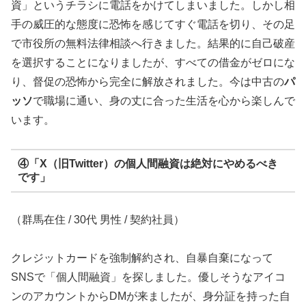
資」というチラシに電話をかけてしまいました。しかし相
手の威圧的な態度に恐怖を感じてすぐ電話を切り、その足
で市役所の無料法律相談へ行きました。結果的に自己破産
を選択することになりましたが、すべての借金がゼロにな
り、督促の恐怖から完全に解放されました。今は中古の
パ
ッソ
で職場に通い、身の丈に合った生活を心から楽しんで
います。
④「X（旧Twitter）の個人間融資は絶対にやめるべき
です」
（群馬在住 / 30代 男性 / 契約社員）
クレジットカードを強制解約され、自暴自棄になって
SNSで「個人間融資」を探しました。優しそうなアイコ
ンのアカウントからDMが来ましたが、身分証を持った自