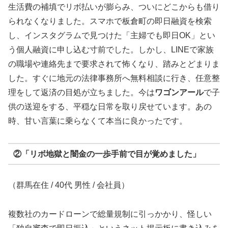
生活費の補填でリボ払いが膨らみ、ついにどこからも借り
られなくなりました。スマホで板倉町の即日融資を検索
し、インスタグラムで見つけた「主婦でも即日OK」とい
う個人融資に申し込む寸前でした。しかし、LINEで家族
の職場や連絡先まで要求されて怖くなり、踏みとどまりま
した。すぐに地元の法律事務所へ無料相談に行き、任意整
理をして返済の目処が立ちました。今は
ワゴンアール
で子
供の送迎をする、平穏な日常を取り戻せています。あの
時、甘い言葉に乗らなくて本当に良かったです。
②「リボ地獄と闇金の一歩手前で目が覚めました」
（群馬在住 / 40代 男性 / 会社員）
複数社のカードローンで総量規制に引っかかり、怪しい