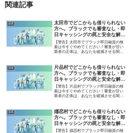
関連記事
太田市でどこからも借りられない
群馬
方へ。ブラックでも審査なし・即
日キャッシングの罠と安全な解決
策
【警告】太田市でブラック即日融資の検
索は今すぐやめてください！審査が甘い
業者の正体は、あなたを破滅させる闇金
です。どこからも借りられない状態は、
法的な手続きでリセット可能です。太田
市で違法業者を避け、借金地獄から抜け
片品村でどこからも借りられない
群馬
出した方々の実体験と確実な解決策を完
方へ。ブラックでも審査なし・即
全公開。
日キャッシングの罠と安全な解決
策
【警告】片品村でブラック即日融資の検
索は今すぐやめてください！審査が甘い
業者の正体は、あなたを破滅させる闇金
です。どこからも借りられない状態は、
法的な手続きでリセット可能です。片品
村で違法業者を避け、借金地獄から抜け
嬬恋村でどこからも借りられない
群馬
出した方々の実体験と確実な解決策を完
方へ。ブラックでも審査なし・即
全公開。
日キャッシングの罠と安全な解決
策
【警告】嬬恋村でブラック即日融資の検