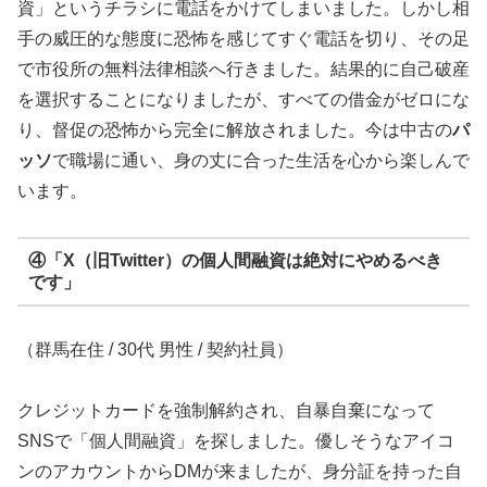
資」というチラシに電話をかけてしまいました。しかし相
手の威圧的な態度に恐怖を感じてすぐ電話を切り、その足
で市役所の無料法律相談へ行きました。結果的に自己破産
を選択することになりましたが、すべての借金がゼロにな
り、督促の恐怖から完全に解放されました。今は中古の
パ
ッソ
で職場に通い、身の丈に合った生活を心から楽しんで
います。
④「X（旧Twitter）の個人間融資は絶対にやめるべき
です」
（群馬在住 / 30代 男性 / 契約社員）
クレジットカードを強制解約され、自暴自棄になって
SNSで「個人間融資」を探しました。優しそうなアイコ
ンのアカウントからDMが来ましたが、身分証を持った自