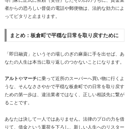
専門家に正式に依頼（受任）したその日のうちに、貸金業
者からの恐ろしい督促の電話や郵便物は、法的な効力によ
ってピタリと止まります。
まとめ：板倉町で平穏な日常を取り戻すために
「即日融資」というその場しのぎの麻薬に手を出せば、あ
なたの人生は本当に取り返しのつかないことになります。
アルト
や
マーチ
に乗って近所のスーパーへ買い物に行くよ
うな、そんなささやかで平穏な板倉町での日常を取り戻す
ための第一歩は、違法業者ではなく、正しい相談先に繋が
ることです。
あなたは決して一人ではありません。法律のプロの力を借
りて、借金という重荷を下ろし、新しい人生へのリスター