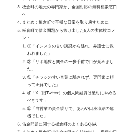
板倉町の地元の専門家か、全国対応の無料相談窓口
へ
まとめ：板倉町で平穏な日常を取り戻すために
板倉町で借金問題から抜け出した5人の実体験コメ
ント
①「インスタの甘い誘惑から逃れ、弁護士に救
われました」
②「リボ地獄と闇金の一歩手前で目が覚めまし
た」
③「チラシの甘い言葉に騙されず、専門家に頼
って正解でした」
④「X（旧Twitter）の個人間融資は絶対にやめる
べきです」
⑤「自営業の資金繰りで、あわや口座凍結の危
機でした」
借金問題に関する板倉町のよくあるQ&A