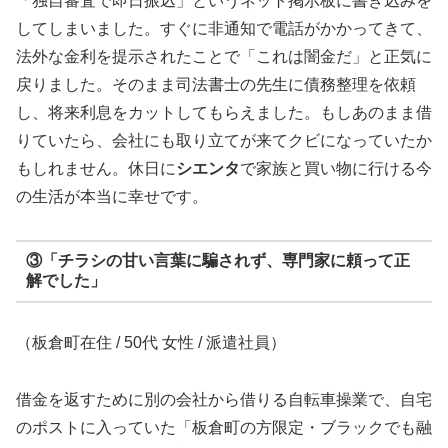
「独自審査で即日振込」というネット掲示板に書き込みを
してしまいました。すぐに非通知で電話がかかってきて、
法外な金利を提示されたことで「これは闇金だ」と正気に
戻りました。そのまま司法書士の先生に債務整理を依頼
し、将来利息をカットしてもらえました。もしあのまま借
りていたら、会社にも取り立てが来てクビになっていたか
もしれません。休日に
シエンタ
で家族と買い物に行ける今
の生活が本当に幸せです。
③「チラシの甘い言葉に騙されず、専門家に頼って正
解でした」
（板倉町在住 / 50代 女性 / 派遣社員）
借金を返すために別の会社から借りる自転車操業で、自宅
のポストに入っていた「板倉町の方限定・ブラックでも融