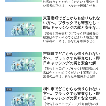
検索は今すぐやめてください！審査が甘
い業者の正体は、あなたを破滅させる闇
金です。どこからも借りられない状態
は、法的な手続きでリセット可能です。
長野原町で違法業者を避け、借金地獄か
東吾妻町でどこからも借りられな
群馬
ら抜け出した方々の実体験と確実な解決
い方へ。ブラックでも審査なし・
策を完全公開。
即日キャッシングの罠と安全な解
決策
【警告】東吾妻町でブラック即日融資の
検索は今すぐやめてください！審査が甘
い業者の正体は、あなたを破滅させる闇
金です。どこからも借りられない状態
は、法的な手続きでリセット可能です。
東吾妻町で違法業者を避け、借金地獄か
吉岡町でどこからも借りられない
群馬
ら抜け出した方々の実体験と確実な解決
方へ。ブラックでも審査なし・即
策を完全公開。
日キャッシングの罠と安全な解決
策
【警告】吉岡町でブラック即日融資の検
索は今すぐやめてください！審査が甘い
業者の正体は、あなたを破滅させる闇金
です。どこからも借りられない状態は、
法的な手続きでリセット可能です。吉岡
町で違法業者を避け、借金地獄から抜け
桐生市でどこからも借りられない
群馬
出した方々の実体験と確実な解決策を完
方へ。ブラックでも審査なし・即
全公開。
日キャッシングの罠と安全な解決
策
【警告】桐生市でブラック即日融資の検