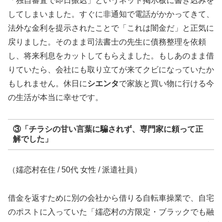
「独自審査で即日振込」というネット掲示板に書き込みを
してしまいました。すぐに非通知で電話がかかってきて、
法外な金利を提示されたことで「これは闇金だ」と正気に
戻りました。そのまま司法書士の先生に債務整理を依頼
し、将来利息をカットしてもらえました。もしあのまま借
りていたら、会社にも取り立てが来てクビになっていたか
もしれません。休日に
シエンタ
で家族と買い物に行ける今
の生活が本当に幸せです。
③「チラシの甘い言葉に騙されず、専門家に頼って正
解でした」
（嬬恋村在住 / 50代 女性 / 派遣社員）
借金を返すために別の会社から借りる自転車操業で、自宅
のポストに入っていた「嬬恋村の方限定・ブラックでも融