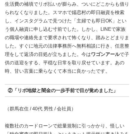
生活費の補填でリボ払いが膨らみ、ついにどこからも借り
られなくなりました。スマホで嬬恋村の即日融資を検索
し、インスタグラムで見つけた「主婦でも即日OK」とい
う個人融資に申し込む寸前でした。しかし、LINEで家族
の職場や連絡先まで要求されて怖くなり、踏みとどまりま
した。すぐに地元の法律事務所へ無料相談に行き、任意整
理をして返済の目処が立ちました。今は
ワゴンアール
で子
供の送迎をする、平穏な日常を取り戻せています。あの
時、甘い言葉に乗らなくて本当に良かったです。
②「リボ地獄と闇金の一歩手前で目が覚めました」
（群馬在住 / 40代 男性 / 会社員）
複数社のカードローンで総量規制に引っかかり、怪しい