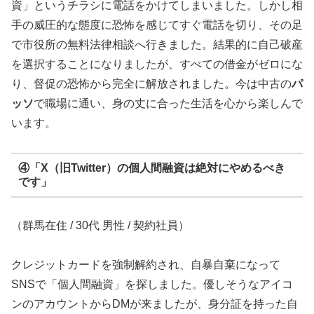
資」というチラシに電話をかけてしまいました。しかし相
手の威圧的な態度に恐怖を感じてすぐ電話を切り、その足
で市役所の無料法律相談へ行きました。結果的に自己破産
を選択することになりましたが、すべての借金がゼロにな
り、督促の恐怖から完全に解放されました。今は中古の
パ
ッソ
で職場に通い、身の丈に合った生活を心から楽しんで
います。
④「X（旧Twitter）の個人間融資は絶対にやめるべき
です」
（群馬在住 / 30代 男性 / 契約社員）
クレジットカードを強制解約され、自暴自棄になって
SNSで「個人間融資」を探しました。優しそうなアイコ
ンのアカウントからDMが来ましたが、身分証を持った自