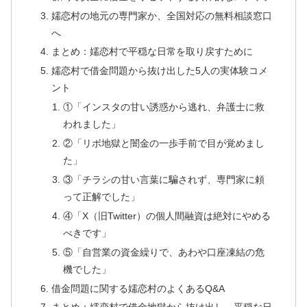
嬬恋村の地元の専門家か、全国対応の無料相談窓口
へ
まとめ：嬬恋村で平穏な日常を取り戻すために
嬬恋村で借金問題から抜け出した5人の実体験コメ
ント
①「インスタの甘い誘惑から逃れ、弁護士に救
われました」
②「リボ地獄と闇金の一歩手前で目が覚めまし
た」
③「チラシの甘い言葉に騙されず、専門家に頼
って正解でした」
④「X（旧Twitter）の個人間融資は絶対にやめる
べきです」
⑤「自営業の資金繰りで、あわや口座凍結の危
機でした」
借金問題に関する嬬恋村のよくあるQ&A