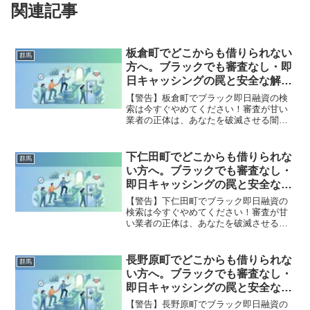
関連記事
板倉町でどこからも借りられない
群馬
方へ。ブラックでも審査なし・即
日キャッシングの罠と安全な解決
策
【警告】板倉町でブラック即日融資の検
索は今すぐやめてください！審査が甘い
業者の正体は、あなたを破滅させる闇金
です。どこからも借りられない状態は、
法的な手続きでリセット可能です。板倉
町で違法業者を避け、借金地獄から抜け
下仁田町でどこからも借りられな
群馬
出した方々の実体験と確実な解決策を完
い方へ。ブラックでも審査なし・
全公開。
即日キャッシングの罠と安全な解
決策
【警告】下仁田町でブラック即日融資の
検索は今すぐやめてください！審査が甘
い業者の正体は、あなたを破滅させる闇
金です。どこからも借りられない状態
は、法的な手続きでリセット可能です。
下仁田町で違法業者を避け、借金地獄か
長野原町でどこからも借りられな
群馬
ら抜け出した方々の実体験と確実な解決
い方へ。ブラックでも審査なし・
策を完全公開。
即日キャッシングの罠と安全な解
決策
【警告】長野原町でブラック即日融資の