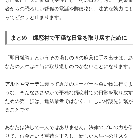
専門家に正式に依頼（受任）したその日のうちに、貸金業
者からの恐ろしい督促の電話や郵便物は、法的な効力によ
ってピタリと止まります。
まとめ：嬬恋村で平穏な日常を取り戻すために
「即日融資」というその場しのぎの麻薬に手を出せば、あ
なたの人生は本当に取り返しのつかないことになります。
アルト
や
マーチ
に乗って近所のスーパーへ買い物に行くよ
うな、そんなささやかで平穏な嬬恋村での日常を取り戻す
ための第一歩は、違法業者ではなく、正しい相談先に繋が
ることです。
あなたは決して一人ではありません。法律のプロの力を借
りて、借金という重荷を下ろし、新しい人生へのリスター