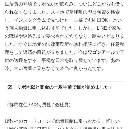
生活費の補填でリボ払いが膨らみ、ついにどこからも借り
られなくなりました。スマホで草津町の即日融資を検索
し、インスタグラムで見つけた「主婦でも即日OK」とい
う個人融資に申し込む寸前でした。しかし、LINEで家族
の職場や連絡先まで要求されて怖くなり、踏みとどまりま
した。すぐに地元の法律事務所へ無料相談に行き、任意整
理をして返済の目処が立ちました。今は
ワゴンアール
で子
供の送迎をする、平穏な日常を取り戻せています。あの
時、甘い言葉に乗らなくて本当に良かったです。
②「リボ地獄と闇金の一歩手前で目が覚めました」
（群馬在住 / 40代 男性 / 会社員）
複数社のカードローンで総量規制に引っかかり、怪しい