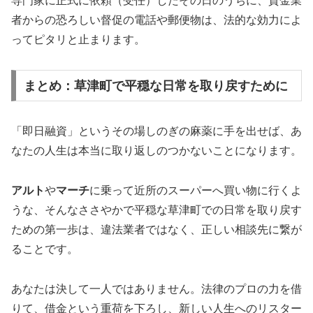
専門家に正式に依頼（受任）したその日のうちに、貸金業
者からの恐ろしい督促の電話や郵便物は、法的な効力によ
ってピタリと止まります。
まとめ：草津町で平穏な日常を取り戻すために
「即日融資」というその場しのぎの麻薬に手を出せば、あ
なたの人生は本当に取り返しのつかないことになります。
アルト
や
マーチ
に乗って近所のスーパーへ買い物に行くよ
うな、そんなささやかで平穏な草津町での日常を取り戻す
ための第一歩は、違法業者ではなく、正しい相談先に繋が
ることです。
あなたは決して一人ではありません。法律のプロの力を借
りて、借金という重荷を下ろし、新しい人生へのリスター