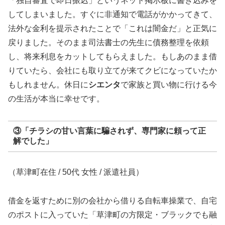
「独自審査で即日振込」というネット掲示板に書き込みを
してしまいました。すぐに非通知で電話がかかってきて、
法外な金利を提示されたことで「これは闇金だ」と正気に
戻りました。そのまま司法書士の先生に債務整理を依頼
し、将来利息をカットしてもらえました。もしあのまま借
りていたら、会社にも取り立てが来てクビになっていたか
もしれません。休日に
シエンタ
で家族と買い物に行ける今
の生活が本当に幸せです。
③「チラシの甘い言葉に騙されず、専門家に頼って正
解でした」
（草津町在住 / 50代 女性 / 派遣社員）
借金を返すために別の会社から借りる自転車操業で、自宅
のポストに入っていた「草津町の方限定・ブラックでも融