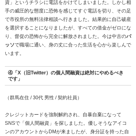
資」というチラシに電話をかけてしまいました。しかし相
手の威圧的な態度に恐怖を感じてすぐ電話を切り、その足
で市役所の無料法律相談へ行きました。結果的に自己破産
を選択することになりましたが、すべての借金がゼロにな
り、督促の恐怖から完全に解放されました。今は中古の
パ
ッソ
で職場に通い、身の丈に合った生活を心から楽しんで
います。
④「X（旧Twitter）の個人間融資は絶対にやめるべき
です」
（群馬在住 / 30代 男性 / 契約社員）
クレジットカードを強制解約され、自暴自棄になって
SNSで「個人間融資」を探しました。優しそうなアイコ
ンのアカウントからDMが来ましたが、身分証を持った自