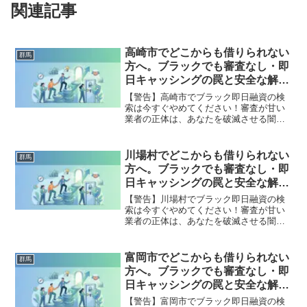
関連記事
高崎市でどこからも借りられない
群馬
方へ。ブラックでも審査なし・即
日キャッシングの罠と安全な解決
策
【警告】高崎市でブラック即日融資の検
索は今すぐやめてください！審査が甘い
業者の正体は、あなたを破滅させる闇金
です。どこからも借りられない状態は、
法的な手続きでリセット可能です。高崎
市で違法業者を避け、借金地獄から抜け
川場村でどこからも借りられない
群馬
出した方々の実体験と確実な解決策を完
方へ。ブラックでも審査なし・即
全公開。
日キャッシングの罠と安全な解決
策
【警告】川場村でブラック即日融資の検
索は今すぐやめてください！審査が甘い
業者の正体は、あなたを破滅させる闇金
です。どこからも借りられない状態は、
法的な手続きでリセット可能です。川場
村で違法業者を避け、借金地獄から抜け
富岡市でどこからも借りられない
群馬
出した方々の実体験と確実な解決策を完
方へ。ブラックでも審査なし・即
全公開。
日キャッシングの罠と安全な解決
策
【警告】富岡市でブラック即日融資の検