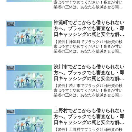
索は今すぐやめてください！審査が甘い
業者の正体は、あなたを破滅させる闇金
です。どこからも借りられない状態は、
法的な手続きでリセット可能です。富岡
市で違法業者を避け、借金地獄から抜け
神流町でどこからも借りられない
群馬
出した方々の実体験と確実な解決策を完
方へ。ブラックでも審査なし・即
全公開。
日キャッシングの罠と安全な解決
策
【警告】神流町でブラック即日融資の検
索は今すぐやめてください！審査が甘い
業者の正体は、あなたを破滅させる闇金
です。どこからも借りられない状態は、
法的な手続きでリセット可能です。神流
町で違法業者を避け、借金地獄から抜け
渋川市でどこからも借りられない
群馬
出した方々の実体験と確実な解決策を完
方へ。ブラックでも審査なし・即
全公開。
日キャッシングの罠と安全な解決
策
【警告】渋川市でブラック即日融資の検
索は今すぐやめてください！審査が甘い
業者の正体は、あなたを破滅させる闇金
です。どこからも借りられない状態は、
法的な手続きでリセット可能です。渋川
市で違法業者を避け、借金地獄から抜け
上野村でどこからも借りられない
群馬
出した方々の実体験と確実な解決策を完
方へ。ブラックでも審査なし・即
全公開。
日キャッシングの罠と安全な解決
策
【警告】上野村でブラック即日融資の検