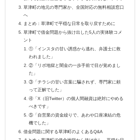
草津町の地元の専門家か、全国対応の無料相談窓口
へ
まとめ：草津町で平穏な日常を取り戻すために
草津町で借金問題から抜け出した5人の実体験コメ
ント
①「インスタの甘い誘惑から逃れ、弁護士に救
われました」
②「リボ地獄と闇金の一歩手前で目が覚めまし
た」
③「チラシの甘い言葉に騙されず、専門家に頼
って正解でした」
④「X（旧Twitter）の個人間融資は絶対にやめる
べきです」
⑤「自営業の資金繰りで、あわや口座凍結の危
機でした」
借金問題に関する草津町のよくあるQ&A