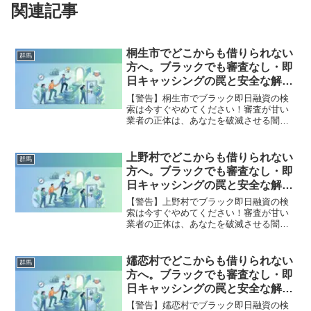
関連記事
桐生市でどこからも借りられない
群馬
方へ。ブラックでも審査なし・即
日キャッシングの罠と安全な解決
策
【警告】桐生市でブラック即日融資の検
索は今すぐやめてください！審査が甘い
業者の正体は、あなたを破滅させる闇金
です。どこからも借りられない状態は、
法的な手続きでリセット可能です。桐生
市で違法業者を避け、借金地獄から抜け
上野村でどこからも借りられない
群馬
出した方々の実体験と確実な解決策を完
方へ。ブラックでも審査なし・即
全公開。
日キャッシングの罠と安全な解決
策
【警告】上野村でブラック即日融資の検
索は今すぐやめてください！審査が甘い
業者の正体は、あなたを破滅させる闇金
です。どこからも借りられない状態は、
法的な手続きでリセット可能です。上野
村で違法業者を避け、借金地獄から抜け
嬬恋村でどこからも借りられない
群馬
出した方々の実体験と確実な解決策を完
方へ。ブラックでも審査なし・即
全公開。
日キャッシングの罠と安全な解決
策
【警告】嬬恋村でブラック即日融資の検