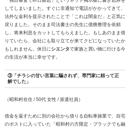
「独自審査で即日振込」というネット掲示板に書き込みを
してしまいました。すぐに非通知で電話がかかってきて、
法外な金利を提示されたことで「これは闇金だ」と正気に
戻りました。そのまま司法書士の先生に債務整理を依頼
し、将来利息をカットしてもらえました。もしあのまま借
りていたら、会社にも取り立てが来てクビになっていたか
もしれません。休日に
シエンタ
で家族と買い物に行ける今
の生活が本当に幸せです。
③「チラシの甘い言葉に騙されず、専門家に頼って正
解でした」
（昭和村在住 / 50代 女性 / 派遣社員）
借金を返すために別の会社から借りる自転車操業で、自宅
のポストに入っていた「昭和村の方限定・ブラックでも融