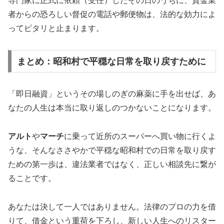
専門家に正式に依頼（受任）したその日のうちに、貸金業
者からの恐ろしい督促の電話や郵便物は、法的な効力によ
ってピタリと止まります。
まとめ：昭和村で平穏な日常を取り戻すために
「即日融資」というその場しのぎの麻薬に手を出せば、あ
なたの人生は本当に取り返しのつかないことになります。
アルト
や
マーチ
に乗って近所のスーパーへ買い物に行くよ
うな、そんなささやかで平穏な昭和村での日常を取り戻す
ための第一歩は、違法業者ではなく、正しい相談先に繋が
ることです。
あなたは決して一人ではありません。法律のプロの力を借
りて、借金という重荷を下ろし、新しい人生へのリスター