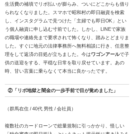
生活費の補填でリボ払いが膨らみ、ついにどこからも借り
られなくなりました。スマホで昭和村の即日融資を検索
し、インスタグラムで見つけた「主婦でも即日OK」とい
う個人融資に申し込む寸前でした。しかし、LINEで家族
の職場や連絡先まで要求されて怖くなり、踏みとどまりま
した。すぐに地元の法律事務所へ無料相談に行き、任意整
理をして返済の目処が立ちました。今は
ワゴンアール
で子
供の送迎をする、平穏な日常を取り戻せています。あの
時、甘い言葉に乗らなくて本当に良かったです。
②「リボ地獄と闇金の一歩手前で目が覚めました」
（群馬在住 / 40代 男性 / 会社員）
複数社のカードローンで総量規制に引っかかり、怪しい