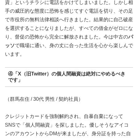
資」というチラシに電話をかけてしまいました。しかし相
手の威圧的な態度に恐怖を感じてすぐ電話を切り、その足
で市役所の無料法律相談へ行きました。結果的に自己破産
を選択することになりましたが、すべての借金がゼロにな
り、督促の恐怖から完全に解放されました。今は中古の
パ
ッソ
で職場に通い、身の丈に合った生活を心から楽しんで
います。
④「X（旧Twitter）の個人間融資は絶対にやめるべき
です」
（群馬在住 / 30代 男性 / 契約社員）
クレジットカードを強制解約され、自暴自棄になって
SNSで「個人間融資」を探しました。優しそうなアイコ
ンのアカウントからDMが来ましたが、身分証を持った自