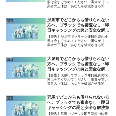
索は今すぐやめてください！審査が甘い
業者の正体は、あなたを破滅させる闇金
です。どこからも借りられない状態は、
法的な手続きでリセット可能です。嬬恋
村で違法業者を避け、借金地獄から抜け
渋川市でどこからも借りられない
群馬
出した方々の実体験と確実な解決策を完
方へ。ブラックでも審査なし・即
全公開。
日キャッシングの罠と安全な解決
策
【警告】渋川市でブラック即日融資の検
索は今すぐやめてください！審査が甘い
業者の正体は、あなたを破滅させる闇金
です。どこからも借りられない状態は、
法的な手続きでリセット可能です。渋川
市で違法業者を避け、借金地獄から抜け
大泉町でどこからも借りられない
群馬
出した方々の実体験と確実な解決策を完
方へ。ブラックでも審査なし・即
全公開。
日キャッシングの罠と安全な解決
策
【警告】大泉町でブラック即日融資の検
索は今すぐやめてください！審査が甘い
業者の正体は、あなたを破滅させる闇金
です。どこからも借りられない状態は、
法的な手続きでリセット可能です。大泉
町で違法業者を避け、借金地獄から抜け
群馬でどこからも借りられない方
群馬
出した方々の実体験と確実な解決策を完
へ。ブラックでも審査なし・即日
全公開。
キャッシングの罠と安全な解決策
【警告】群馬でブラック即日融資の検索