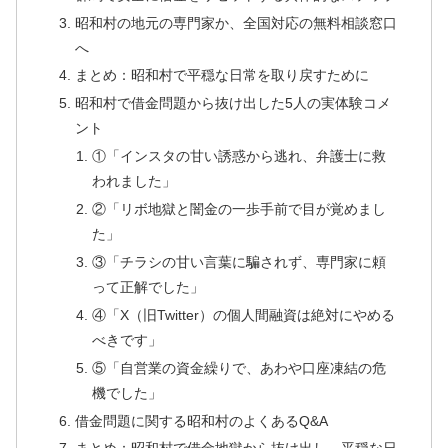
昭和村の地元の専門家か、全国対応の無料相談窓口
へ
まとめ：昭和村で平穏な日常を取り戻すために
昭和村で借金問題から抜け出した5人の実体験コメ
ント
①「インスタの甘い誘惑から逃れ、弁護士に救
われました」
②「リボ地獄と闇金の一歩手前で目が覚めまし
た」
③「チラシの甘い言葉に騙されず、専門家に頼
って正解でした」
④「X（旧Twitter）の個人間融資は絶対にやめる
べきです」
⑤「自営業の資金繰りで、あわや口座凍結の危
機でした」
借金問題に関する昭和村のよくあるQ&A