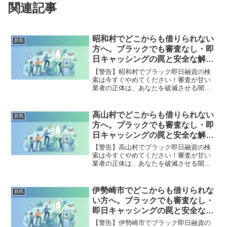
関連記事
昭和村でどこからも借りられない
群馬
方へ。ブラックでも審査なし・即
日キャッシングの罠と安全な解決
策
【警告】昭和村でブラック即日融資の検
索は今すぐやめてください！審査が甘い
業者の正体は、あなたを破滅させる闇金
です。どこからも借りられない状態は、
法的な手続きでリセット可能です。昭和
村で違法業者を避け、借金地獄から抜け
高山村でどこからも借りられない
群馬
出した方々の実体験と確実な解決策を完
方へ。ブラックでも審査なし・即
全公開。
日キャッシングの罠と安全な解決
策
【警告】高山村でブラック即日融資の検
索は今すぐやめてください！審査が甘い
業者の正体は、あなたを破滅させる闇金
です。どこからも借りられない状態は、
法的な手続きでリセット可能です。高山
村で違法業者を避け、借金地獄から抜け
伊勢崎市でどこからも借りられな
群馬
出した方々の実体験と確実な解決策を完
い方へ。ブラックでも審査なし・
全公開。
即日キャッシングの罠と安全な解
決策
【警告】伊勢崎市でブラック即日融資の