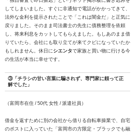
「独自審査で即日振込」というネット掲示板に書き込みを
してしまいました。すぐに非通知で電話がかかってきて、
法外な金利を提示されたことで「これは闇金だ」と正気に
戻りました。そのまま司法書士の先生に債務整理を依頼
し、将来利息をカットしてもらえました。もしあのまま借
りていたら、会社にも取り立てが来てクビになっていたか
もしれません。休日に
シエンタ
で家族と買い物に行ける今
の生活が本当に幸せです。
③「チラシの甘い言葉に騙されず、専門家に頼って正
解でした」
（富岡市在住 / 50代 女性 / 派遣社員）
借金を返すために別の会社から借りる自転車操業で、自宅
のポストに入っていた「富岡市の方限定・ブラックでも融