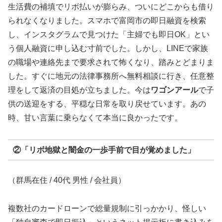
生活費の補填でリボ払いが膨らみ、ついにどこからも借り
られなくなりました。スマホで富岡市の即日融資を検索
し、インスタグラムで見つけた「主婦でも即日OK」とい
う個人融資に申し込む寸前でした。しかし、LINEで家族
の職場や連絡先まで要求されて怖くなり、踏みとどまりま
した。すぐに地元の法律事務所へ無料相談に行き、任意整
理をして返済の目処が立ちました。今は
ワゴンアール
で子
供の送迎をする、平穏な日常を取り戻せています。あの
時、甘い言葉に乗らなくて本当に良かったです。
②「リボ地獄と闇金の一歩手前で目が覚めました」
（群馬在住 / 40代 男性 / 会社員）
複数社のカードローンで総量規制に引っかかり、怪しい