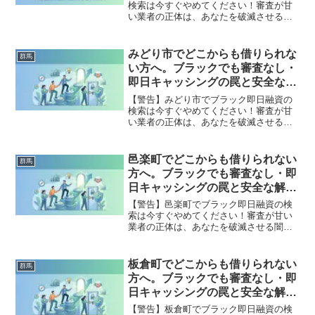
検索は今すぐやめてください！審査が甘
い業者の正体は、あなたを破滅させる闇
金です。どこからも借りられない状態
は、法的な手続きでリセット可能です。
伊勢崎市で違法業者を避け、借金地獄か
みどり市でどこからも借りられな
群馬
ら抜け出した方々の実体験と確実な解決
い方へ。ブラックでも審査なし・
策を完全公開。
即日キャッシングの罠と安全な解
決策
【警告】みどり市でブラック即日融資の
検索は今すぐやめてください！審査が甘
い業者の正体は、あなたを破滅させる闇
金です。どこからも借りられない状態
は、法的な手続きでリセット可能です。
みどり市で違法業者を避け、借金地獄か
邑楽町でどこからも借りられない
群馬
ら抜け出した方々の実体験と確実な解決
方へ。ブラックでも審査なし・即
策を完全公開。
日キャッシングの罠と安全な解決
策
【警告】邑楽町でブラック即日融資の検
索は今すぐやめてください！審査が甘い
業者の正体は、あなたを破滅させる闇金
です。どこからも借りられない状態は、
法的な手続きでリセット可能です。邑楽
町で違法業者を避け、借金地獄から抜け
板倉町でどこからも借りられない
群馬
出した方々の実体験と確実な解決策を完
方へ。ブラックでも審査なし・即
全公開。
日キャッシングの罠と安全な解決
策
【警告】板倉町でブラック即日融資の検