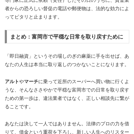
専門家に正式に依頼（受任）したその日のうちに、貸金業
者からの恐ろしい督促の電話や郵便物は、法的な効力によ
ってピタリと止まります。
まとめ：富岡市で平穏な日常を取り戻すために
「即日融資」というその場しのぎの麻薬に手を出せば、あ
なたの人生は本当に取り返しのつかないことになります。
アルト
や
マーチ
に乗って近所のスーパーへ買い物に行くよ
うな、そんなささやかで平穏な富岡市での日常を取り戻す
ための第一歩は、違法業者ではなく、正しい相談先に繋が
ることです。
あなたは決して一人ではありません。法律のプロの力を借
りて、借金という重荷を下ろし、新しい人生へのリスター