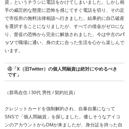
資」というチラシに電話をかけてしまいました。しかし相
手の威圧的な態度に恐怖を感じてすぐ電話を切り、その足
で市役所の無料法律相談へ行きました。結果的に自己破産
を選択することになりましたが、すべての借金がゼロにな
り、督促の恐怖から完全に解放されました。今は中古の
パ
ッソ
で職場に通い、身の丈に合った生活を心から楽しんで
います。
④「X（旧Twitter）の個人間融資は絶対にやめるべき
です」
（群馬在住 / 30代 男性 / 契約社員）
クレジットカードを強制解約され、自暴自棄になって
SNSで「個人間融資」を探しました。優しそうなアイコ
ンのアカウントからDMが来ましたが、身分証を持った自