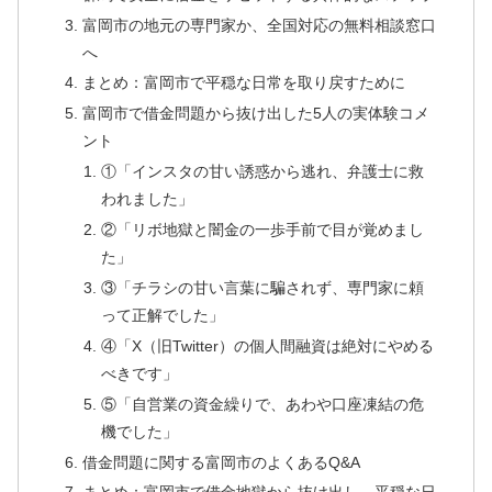
富岡市の地元の専門家か、全国対応の無料相談窓口
へ
まとめ：富岡市で平穏な日常を取り戻すために
富岡市で借金問題から抜け出した5人の実体験コメ
ント
①「インスタの甘い誘惑から逃れ、弁護士に救
われました」
②「リボ地獄と闇金の一歩手前で目が覚めまし
た」
③「チラシの甘い言葉に騙されず、専門家に頼
って正解でした」
④「X（旧Twitter）の個人間融資は絶対にやめる
べきです」
⑤「自営業の資金繰りで、あわや口座凍結の危
機でした」
借金問題に関する富岡市のよくあるQ&A