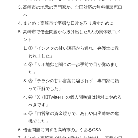
高崎市の地元の専門家か、全国対応の無料相談窓口
へ
まとめ：高崎市で平穏な日常を取り戻すために
高崎市で借金問題から抜け出した5人の実体験コメ
ント
①「インスタの甘い誘惑から逃れ、弁護士に救
われました」
②「リボ地獄と闇金の一歩手前で目が覚めまし
た」
③「チラシの甘い言葉に騙されず、専門家に頼
って正解でした」
④「X（旧Twitter）の個人間融資は絶対にやめる
べきです」
⑤「自営業の資金繰りで、あわや口座凍結の危
機でした」
借金問題に関する高崎市のよくあるQ&A