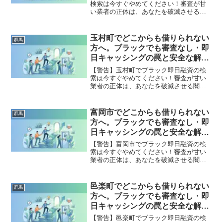
検索は今すぐやめてください！審査が甘
い業者の正体は、あなたを破滅させる闇
金です。どこからも借りられない状態
は、法的な手続きでリセット可能です。
千代田町で違法業者を避け、借金地獄か
玉村町でどこからも借りられない
群馬
ら抜け出した方々の実体験と確実な解決
方へ。ブラックでも審査なし・即
策を完全公開。
日キャッシングの罠と安全な解決
策
【警告】玉村町でブラック即日融資の検
索は今すぐやめてください！審査が甘い
業者の正体は、あなたを破滅させる闇金
です。どこからも借りられない状態は、
法的な手続きでリセット可能です。玉村
町で違法業者を避け、借金地獄から抜け
富岡市でどこからも借りられない
群馬
出した方々の実体験と確実な解決策を完
方へ。ブラックでも審査なし・即
全公開。
日キャッシングの罠と安全な解決
策
【警告】富岡市でブラック即日融資の検
索は今すぐやめてください！審査が甘い
業者の正体は、あなたを破滅させる闇金
です。どこからも借りられない状態は、
法的な手続きでリセット可能です。富岡
市で違法業者を避け、借金地獄から抜け
邑楽町でどこからも借りられない
群馬
出した方々の実体験と確実な解決策を完
方へ。ブラックでも審査なし・即
全公開。
日キャッシングの罠と安全な解決
策
【警告】邑楽町でブラック即日融資の検