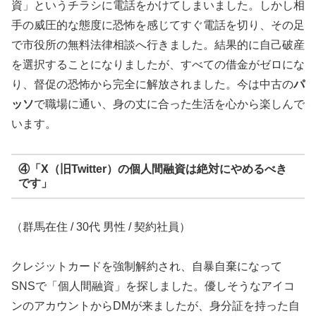
資」というチラシに電話をかけてしまいました。しかし相
手の威圧的な態度に恐怖を感じてすぐ電話を切り、その足
で市役所の無料法律相談へ行きました。結果的に自己破産
を選択することになりましたが、すべての借金がゼロにな
り、督促の恐怖から完全に解放されました。今は中古の
パ
ッソ
で職場に通い、身の丈に合った生活を心から楽しんで
います。
④「X（旧Twitter）の個人間融資は絶対にやめるべき
です」
（群馬在住 / 30代 男性 / 契約社員）
クレジットカードを強制解約され、自暴自棄になって
SNSで「個人間融資」を探しました。優しそうなアイコ
ンのアカウントからDMが来ましたが、身分証を持った自