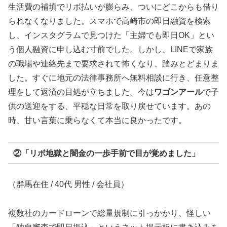
生活費の補填でリボ払いが膨らみ、ついにどこからも借り
られなくなりました。スマホで高崎市の即日融資を検索
し、インスタグラムで見つけた「主婦でも即日OK」とい
う個人融資に申し込む寸前でした。しかし、LINEで家族
の職場や連絡先まで要求されて怖くなり、踏みとどまりま
した。すぐに地元の法律事務所へ無料相談に行き、任意整
理をして返済の目処が立ちました。今は
ワゴンアール
で子
供の送迎をする、平穏な日常を取り戻せています。あの
時、甘い言葉に乗らなくて本当に良かったです。
②「リボ地獄と闇金の一歩手前で目が覚めました」
（群馬在住 / 40代 男性 / 会社員）
複数社のカードローンで総量規制に引っかかり、怪しい