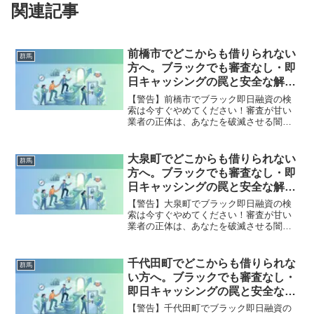
関連記事
前橋市でどこからも借りられない
群馬
方へ。ブラックでも審査なし・即
日キャッシングの罠と安全な解決
策
【警告】前橋市でブラック即日融資の検
索は今すぐやめてください！審査が甘い
業者の正体は、あなたを破滅させる闇金
です。どこからも借りられない状態は、
法的な手続きでリセット可能です。前橋
市で違法業者を避け、借金地獄から抜け
大泉町でどこからも借りられない
群馬
出した方々の実体験と確実な解決策を完
方へ。ブラックでも審査なし・即
全公開。
日キャッシングの罠と安全な解決
策
【警告】大泉町でブラック即日融資の検
索は今すぐやめてください！審査が甘い
業者の正体は、あなたを破滅させる闇金
です。どこからも借りられない状態は、
法的な手続きでリセット可能です。大泉
町で違法業者を避け、借金地獄から抜け
千代田町でどこからも借りられな
群馬
出した方々の実体験と確実な解決策を完
い方へ。ブラックでも審査なし・
全公開。
即日キャッシングの罠と安全な解
決策
【警告】千代田町でブラック即日融資の