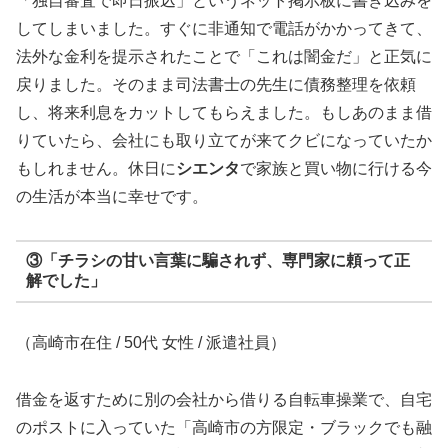
「独自審査で即日振込」というネット掲示板に書き込みを
してしまいました。すぐに非通知で電話がかかってきて、
法外な金利を提示されたことで「これは闇金だ」と正気に
戻りました。そのまま司法書士の先生に債務整理を依頼
し、将来利息をカットしてもらえました。もしあのまま借
りていたら、会社にも取り立てが来てクビになっていたか
もしれません。休日に
シエンタ
で家族と買い物に行ける今
の生活が本当に幸せです。
③「チラシの甘い言葉に騙されず、専門家に頼って正
解でした」
（高崎市在住 / 50代 女性 / 派遣社員）
借金を返すために別の会社から借りる自転車操業で、自宅
のポストに入っていた「高崎市の方限定・ブラックでも融