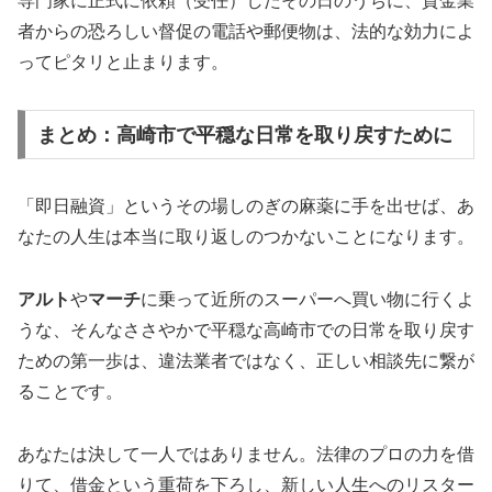
専門家に正式に依頼（受任）したその日のうちに、貸金業
者からの恐ろしい督促の電話や郵便物は、法的な効力によ
ってピタリと止まります。
まとめ：高崎市で平穏な日常を取り戻すために
「即日融資」というその場しのぎの麻薬に手を出せば、あ
なたの人生は本当に取り返しのつかないことになります。
アルト
や
マーチ
に乗って近所のスーパーへ買い物に行くよ
うな、そんなささやかで平穏な高崎市での日常を取り戻す
ための第一歩は、違法業者ではなく、正しい相談先に繋が
ることです。
あなたは決して一人ではありません。法律のプロの力を借
りて、借金という重荷を下ろし、新しい人生へのリスター