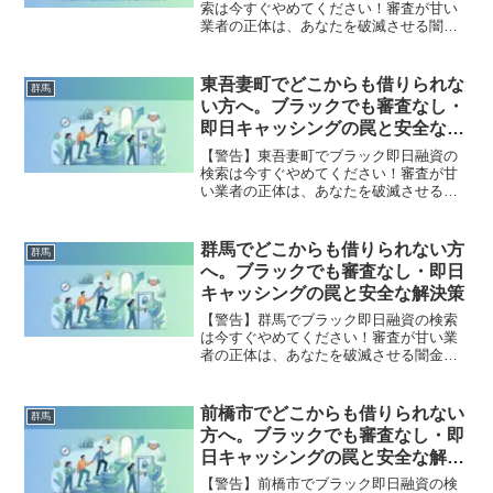
索は今すぐやめてください！審査が甘い
業者の正体は、あなたを破滅させる闇金
です。どこからも借りられない状態は、
法的な手続きでリセット可能です。渋川
市で違法業者を避け、借金地獄から抜け
東吾妻町でどこからも借りられな
群馬
出した方々の実体験と確実な解決策を完
い方へ。ブラックでも審査なし・
全公開。
即日キャッシングの罠と安全な解
決策
【警告】東吾妻町でブラック即日融資の
検索は今すぐやめてください！審査が甘
い業者の正体は、あなたを破滅させる闇
金です。どこからも借りられない状態
は、法的な手続きでリセット可能です。
東吾妻町で違法業者を避け、借金地獄か
群馬でどこからも借りられない方
群馬
ら抜け出した方々の実体験と確実な解決
へ。ブラックでも審査なし・即日
策を完全公開。
キャッシングの罠と安全な解決策
【警告】群馬でブラック即日融資の検索
は今すぐやめてください！審査が甘い業
者の正体は、あなたを破滅させる闇金で
す。どこからも借りられない状態は、法
的な手続きでリセット可能です。群馬で
違法業者を避け、借金地獄から抜け出し
前橋市でどこからも借りられない
群馬
た方々の実体験と確実な解決策を完全公
方へ。ブラックでも審査なし・即
開。
日キャッシングの罠と安全な解決
策
【警告】前橋市でブラック即日融資の検