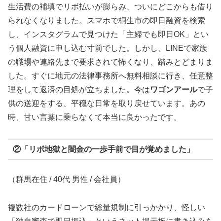
生活費の補填でリボ払いが膨らみ、ついにどこからも借り
られなくなりました。スマホで桐生市の即日融資を検索
し、インスタグラムで見つけた「主婦でも即日OK」とい
う個人融資に申し込む寸前でした。しかし、LINEで家族
の職場や連絡先まで要求されて怖くなり、踏みとどまりま
した。すぐに地元の法律事務所へ無料相談に行き、任意整
理をして返済の目処が立ちました。今は
ワゴンアール
で子
供の送迎をする、平穏な日常を取り戻せています。あの
時、甘い言葉に乗らなくて本当に良かったです。
②「リボ地獄と闇金の一歩手前で目が覚めました」
（群馬在住 / 40代 男性 / 会社員）
複数社のカードローンで総量規制に引っかかり、怪しい