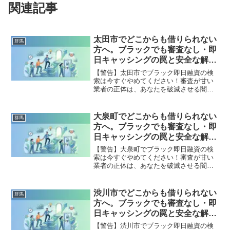
関連記事
太田市でどこからも借りられない
群馬
方へ。ブラックでも審査なし・即
日キャッシングの罠と安全な解決
策
【警告】太田市でブラック即日融資の検
索は今すぐやめてください！審査が甘い
業者の正体は、あなたを破滅させる闇金
です。どこからも借りられない状態は、
法的な手続きでリセット可能です。太田
市で違法業者を避け、借金地獄から抜け
大泉町でどこからも借りられない
群馬
出した方々の実体験と確実な解決策を完
方へ。ブラックでも審査なし・即
全公開。
日キャッシングの罠と安全な解決
策
【警告】大泉町でブラック即日融資の検
索は今すぐやめてください！審査が甘い
業者の正体は、あなたを破滅させる闇金
です。どこからも借りられない状態は、
法的な手続きでリセット可能です。大泉
町で違法業者を避け、借金地獄から抜け
渋川市でどこからも借りられない
群馬
出した方々の実体験と確実な解決策を完
方へ。ブラックでも審査なし・即
全公開。
日キャッシングの罠と安全な解決
策
【警告】渋川市でブラック即日融資の検