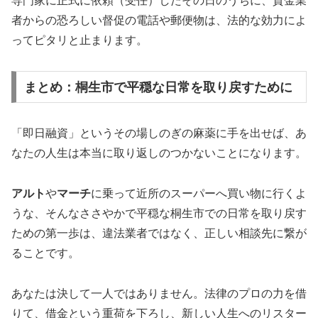
専門家に正式に依頼（受任）したその日のうちに、貸金業
者からの恐ろしい督促の電話や郵便物は、法的な効力によ
ってピタリと止まります。
まとめ：桐生市で平穏な日常を取り戻すために
「即日融資」というその場しのぎの麻薬に手を出せば、あ
なたの人生は本当に取り返しのつかないことになります。
アルト
や
マーチ
に乗って近所のスーパーへ買い物に行くよ
うな、そんなささやかで平穏な桐生市での日常を取り戻す
ための第一歩は、違法業者ではなく、正しい相談先に繋が
ることです。
あなたは決して一人ではありません。法律のプロの力を借
りて、借金という重荷を下ろし、新しい人生へのリスター