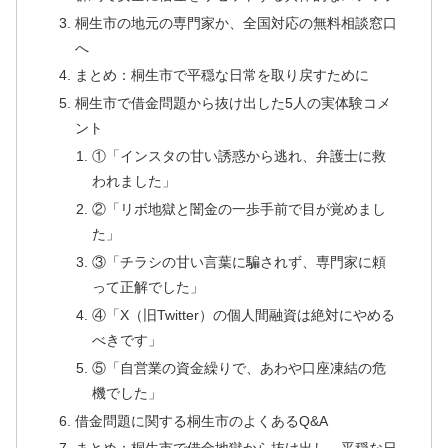
桐生市の地元の専門家か、全国対応の無料相談窓口
へ
まとめ：桐生市で平穏な日常を取り戻すために
桐生市で借金問題から抜け出した5人の実体験コメ
ント
①「インスタの甘い誘惑から逃れ、弁護士に救
われました」
②「リボ地獄と闇金の一歩手前で目が覚めまし
た」
③「チラシの甘い言葉に騙されず、専門家に頼
って正解でした」
④「X（旧Twitter）の個人間融資は絶対にやめる
べきです」
⑤「自営業の資金繰りで、あわや口座凍結の危
機でした」
借金問題に関する桐生市のよくあるQ&A