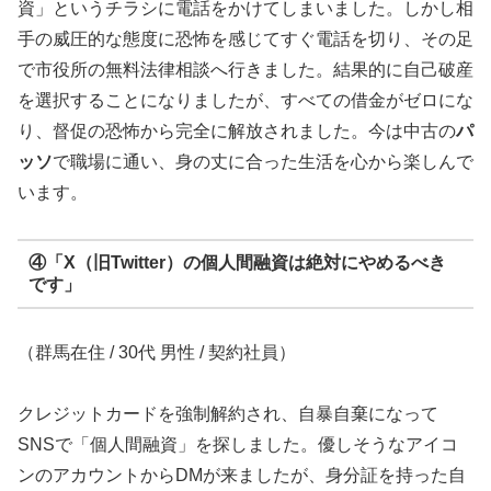
資」というチラシに電話をかけてしまいました。しかし相
手の威圧的な態度に恐怖を感じてすぐ電話を切り、その足
で市役所の無料法律相談へ行きました。結果的に自己破産
を選択することになりましたが、すべての借金がゼロにな
り、督促の恐怖から完全に解放されました。今は中古の
パ
ッソ
で職場に通い、身の丈に合った生活を心から楽しんで
います。
④「X（旧Twitter）の個人間融資は絶対にやめるべき
です」
（群馬在住 / 30代 男性 / 契約社員）
クレジットカードを強制解約され、自暴自棄になって
SNSで「個人間融資」を探しました。優しそうなアイコ
ンのアカウントからDMが来ましたが、身分証を持った自