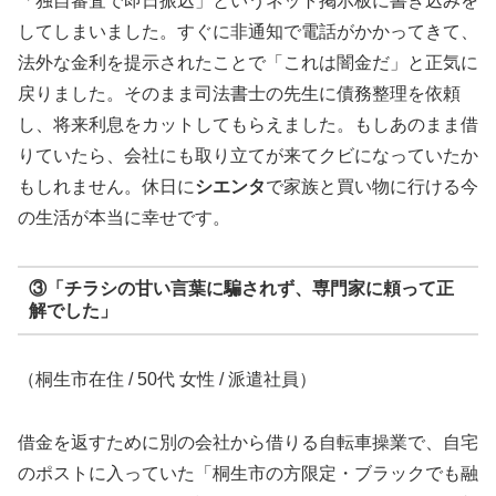
「独自審査で即日振込」というネット掲示板に書き込みを
してしまいました。すぐに非通知で電話がかかってきて、
法外な金利を提示されたことで「これは闇金だ」と正気に
戻りました。そのまま司法書士の先生に債務整理を依頼
し、将来利息をカットしてもらえました。もしあのまま借
りていたら、会社にも取り立てが来てクビになっていたか
もしれません。休日に
シエンタ
で家族と買い物に行ける今
の生活が本当に幸せです。
③「チラシの甘い言葉に騙されず、専門家に頼って正
解でした」
（桐生市在住 / 50代 女性 / 派遣社員）
借金を返すために別の会社から借りる自転車操業で、自宅
のポストに入っていた「桐生市の方限定・ブラックでも融