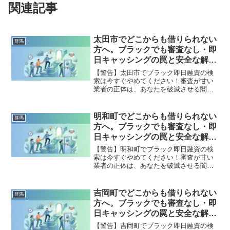
関連記事
太田市でどこからも借りられない
群馬
方へ。ブラックでも審査なし・即
日キャッシングの罠と安全な解決
策
【警告】太田市でブラック即日融資の検
索は今すぐやめてください！審査が甘い
業者の正体は、あなたを破滅させる闇金
です。どこからも借りられない状態は、
法的な手続きでリセット可能です。太田
市で違法業者を避け、借金地獄から抜け
明和町でどこからも借りられない
群馬
出した方々の実体験と確実な解決策を完
方へ。ブラックでも審査なし・即
全公開。
日キャッシングの罠と安全な解決
策
【警告】明和町でブラック即日融資の検
索は今すぐやめてください！審査が甘い
業者の正体は、あなたを破滅させる闇金
です。どこからも借りられない状態は、
法的な手続きでリセット可能です。明和
町で違法業者を避け、借金地獄から抜け
吉岡町でどこからも借りられない
群馬
出した方々の実体験と確実な解決策を完
方へ。ブラックでも審査なし・即
全公開。
日キャッシングの罠と安全な解決
策
【警告】吉岡町でブラック即日融資の検