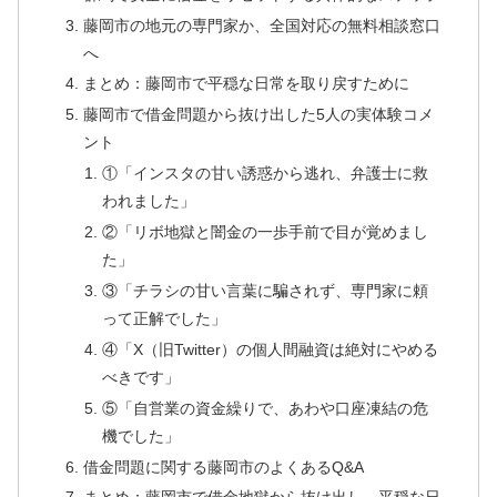
藤岡市の地元の専門家か、全国対応の無料相談窓口
へ
まとめ：藤岡市で平穏な日常を取り戻すために
藤岡市で借金問題から抜け出した5人の実体験コメ
ント
①「インスタの甘い誘惑から逃れ、弁護士に救
われました」
②「リボ地獄と闇金の一歩手前で目が覚めまし
た」
③「チラシの甘い言葉に騙されず、専門家に頼
って正解でした」
④「X（旧Twitter）の個人間融資は絶対にやめる
べきです」
⑤「自営業の資金繰りで、あわや口座凍結の危
機でした」
借金問題に関する藤岡市のよくあるQ&A