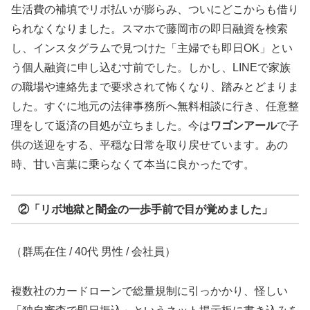
生活費の補填でリボ払いが膨らみ、ついにどこからも借り
られなくなりました。スマホで藤岡市の即日融資を検索
し、インスタグラムで見つけた「主婦でも即日OK」とい
う個人融資に申し込む寸前でした。しかし、LINEで家族
の職場や連絡先まで要求されて怖くなり、踏みとどまりま
した。すぐに地元の法律事務所へ無料相談に行き、任意整
理をして返済の目処が立ちました。今は
ワゴンアール
で子
供の送迎をする、平穏な日常を取り戻せています。あの
時、甘い言葉に乗らなくて本当に良かったです。
②「リボ地獄と闇金の一歩手前で目が覚めました」
（群馬在住 / 40代 男性 / 会社員）
複数社のカードローンで総量規制に引っかかり、怪しい