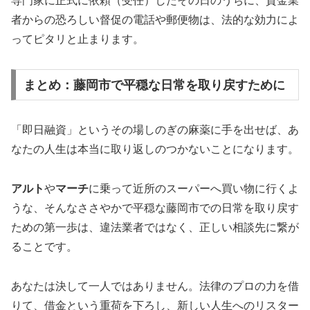
専門家に正式に依頼（受任）したその日のうちに、貸金業
者からの恐ろしい督促の電話や郵便物は、法的な効力によ
ってピタリと止まります。
まとめ：藤岡市で平穏な日常を取り戻すために
「即日融資」というその場しのぎの麻薬に手を出せば、あ
なたの人生は本当に取り返しのつかないことになります。
アルト
や
マーチ
に乗って近所のスーパーへ買い物に行くよ
うな、そんなささやかで平穏な藤岡市での日常を取り戻す
ための第一歩は、違法業者ではなく、正しい相談先に繋が
ることです。
あなたは決して一人ではありません。法律のプロの力を借
りて、借金という重荷を下ろし、新しい人生へのリスター