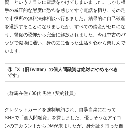
資」というチラシに電話をかけてしまいました。しかし相
手の威圧的な態度に恐怖を感じてすぐ電話を切り、その足
で市役所の無料法律相談へ行きました。結果的に自己破産
を選択することになりましたが、すべての借金がゼロにな
り、督促の恐怖から完全に解放されました。今は中古の
パ
ッソ
で職場に通い、身の丈に合った生活を心から楽しんで
います。
④「X（旧Twitter）の個人間融資は絶対にやめるべき
です」
（群馬在住 / 30代 男性 / 契約社員）
クレジットカードを強制解約され、自暴自棄になって
SNSで「個人間融資」を探しました。優しそうなアイコ
ンのアカウントからDMが来ましたが、身分証を持った自