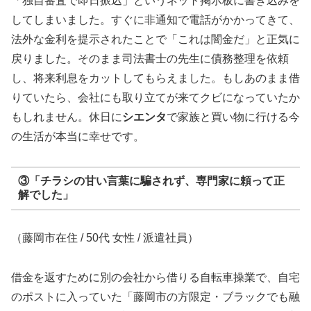
「独自審査で即日振込」というネット掲示板に書き込みを
してしまいました。すぐに非通知で電話がかかってきて、
法外な金利を提示されたことで「これは闇金だ」と正気に
戻りました。そのまま司法書士の先生に債務整理を依頼
し、将来利息をカットしてもらえました。もしあのまま借
りていたら、会社にも取り立てが来てクビになっていたか
もしれません。休日に
シエンタ
で家族と買い物に行ける今
の生活が本当に幸せです。
③「チラシの甘い言葉に騙されず、専門家に頼って正
解でした」
（藤岡市在住 / 50代 女性 / 派遣社員）
借金を返すために別の会社から借りる自転車操業で、自宅
のポストに入っていた「藤岡市の方限定・ブラックでも融