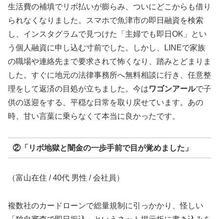
生活費の補填でリボ払いが膨らみ、ついにどこからも借り
られなくなりました。スマホで魚津市の即日融資を検索
し、インスタグラムで見つけた「主婦でも即日OK」とい
う個人融資に申し込む寸前でした。しかし、LINEで家族
の職場や連絡先まで要求されて怖くなり、踏みとどまりま
した。すぐに地元の法律事務所へ無料相談に行き、任意整
理をして返済の目処が立ちました。今は
ワゴンアール
で子
供の送迎をする、平穏な日常を取り戻せています。あの
時、甘い言葉に乗らなくて本当に良かったです。
②「リボ地獄と闇金の一歩手前で目が覚めました」
（富山在住 / 40代 男性 / 会社員）
複数社のカードローンで総量規制に引っかかり、怪しい