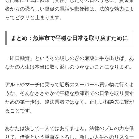
専門家に正式に依頼（受任）したその日のうちに、貸金業
者からの恐ろしい督促の電話や郵便物は、法的な効力によ
ってピタリと止まります。
まとめ：魚津市で平穏な日常を取り戻すために
「即日融資」というその場しのぎの麻薬に手を出せば、あ
なたの人生は本当に取り返しのつかないことになります。
アルト
や
マーチ
に乗って近所のスーパーへ買い物に行くよ
うな、そんなささやかで平穏な魚津市での日常を取り戻す
ための第一歩は、違法業者ではなく、正しい相談先に繋が
ることです。
あなたは決して一人ではありません。法律のプロの力を借
りて、借金という重荷を下ろし、新しい人生へのリスター