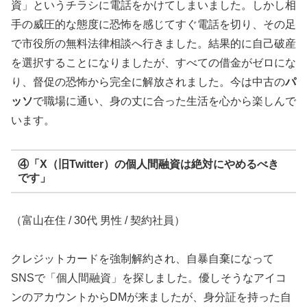
資」というチラシに電話をかけてしまいました。しかし相
手の威圧的な態度に恐怖を感じてすぐ電話を切り、その足
で市役所の無料法律相談へ行きました。結果的に自己破産
を選択することになりましたが、すべての借金がゼロにな
り、督促の恐怖から完全に解放されました。今は中古の
パ
ッソ
で職場に通い、身の丈に合った生活を心から楽しんで
います。
④「X（旧Twitter）の個人間融資は絶対にやめるべき
です」
（富山在住 / 30代 男性 / 契約社員）
クレジットカードを強制解約され、自暴自棄になって
SNSで「個人間融資」を探しました。優しそうなアイコ
ンのアカウントからDMが来ましたが、身分証を持った自