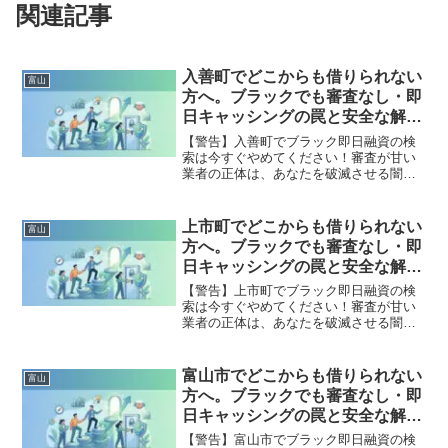
関連記事
入善町でどこからも借りられない
富山
方へ。ブラックでも審査なし・即
日キャッシングの罠と安全な解決
策
【警告】入善町でブラック即日融資の検
索は今すぐやめてください！審査が甘い
業者の正体は、あなたを破滅させる闇金
です。どこからも借りられない状態は、
法的な手続きでリセット可能です。入善
町で違法業者を避け、借金地獄から抜け
上市町でどこからも借りられない
富山
出した方々の実体験と確実な解決策を完
方へ。ブラックでも審査なし・即
全公開。
日キャッシングの罠と安全な解決
策
【警告】上市町でブラック即日融資の検
索は今すぐやめてください！審査が甘い
業者の正体は、あなたを破滅させる闇金
です。どこからも借りられない状態は、
法的な手続きでリセット可能です。上市
町で違法業者を避け、借金地獄から抜け
富山市でどこからも借りられない
富山
出した方々の実体験と確実な解決策を完
方へ。ブラックでも審査なし・即
全公開。
日キャッシングの罠と安全な解決
策
【警告】富山市でブラック即日融資の検