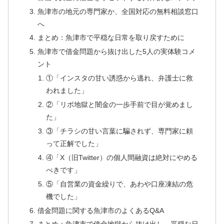
魚津市の地元の専門家か、全国対応の無料相談窓口
へ
まとめ：魚津市で平穏な日常を取り戻すために
魚津市で借金問題から抜け出した5人の実体験コメ
ント
①「インスタの甘い誘惑から逃れ、弁護士に救
われました」
②「リボ地獄と闇金の一歩手前で目が覚めまし
た」
③「チラシの甘い言葉に騙されず、専門家に頼
って正解でした」
④「X（旧Twitter）の個人間融資は絶対にやめる
べきです」
⑤「自営業の資金繰りで、あわや口座凍結の危
機でした」
借金問題に関する魚津市のよくあるQ&A