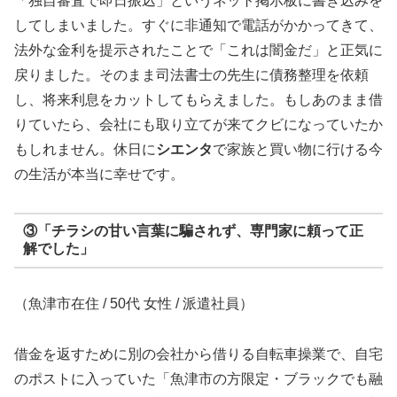
「独自審査で即日振込」というネット掲示板に書き込みを
してしまいました。すぐに非通知で電話がかかってきて、
法外な金利を提示されたことで「これは闇金だ」と正気に
戻りました。そのまま司法書士の先生に債務整理を依頼
し、将来利息をカットしてもらえました。もしあのまま借
りていたら、会社にも取り立てが来てクビになっていたか
もしれません。休日に
シエンタ
で家族と買い物に行ける今
の生活が本当に幸せです。
③「チラシの甘い言葉に騙されず、専門家に頼って正
解でした」
（魚津市在住 / 50代 女性 / 派遣社員）
借金を返すために別の会社から借りる自転車操業で、自宅
のポストに入っていた「魚津市の方限定・ブラックでも融