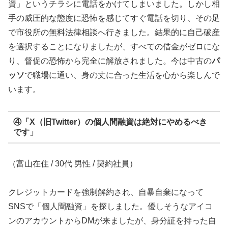
資」というチラシに電話をかけてしまいました。しかし相
手の威圧的な態度に恐怖を感じてすぐ電話を切り、その足
で市役所の無料法律相談へ行きました。結果的に自己破産
を選択することになりましたが、すべての借金がゼロにな
り、督促の恐怖から完全に解放されました。今は中古の
パ
ッソ
で職場に通い、身の丈に合った生活を心から楽しんで
います。
④「X（旧Twitter）の個人間融資は絶対にやめるべき
です」
（富山在住 / 30代 男性 / 契約社員）
クレジットカードを強制解約され、自暴自棄になって
SNSで「個人間融資」を探しました。優しそうなアイコ
ンのアカウントからDMが来ましたが、身分証を持った自