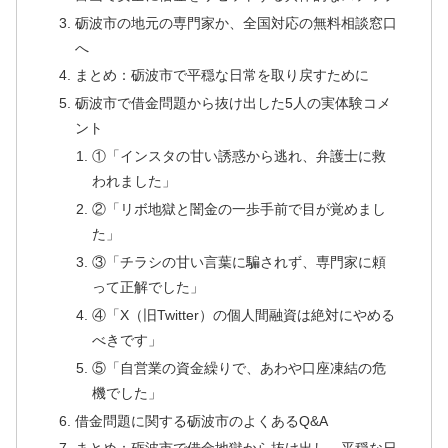
砺波市の地元の専門家か、全国対応の無料相談窓口
へ
まとめ：砺波市で平穏な日常を取り戻すために
砺波市で借金問題から抜け出した5人の実体験コメ
ント
①「インスタの甘い誘惑から逃れ、弁護士に救
われました」
②「リボ地獄と闇金の一歩手前で目が覚めまし
た」
③「チラシの甘い言葉に騙されず、専門家に頼
って正解でした」
④「X（旧Twitter）の個人間融資は絶対にやめる
べきです」
⑤「自営業の資金繰りで、あわや口座凍結の危
機でした」
借金問題に関する砺波市のよくあるQ&A