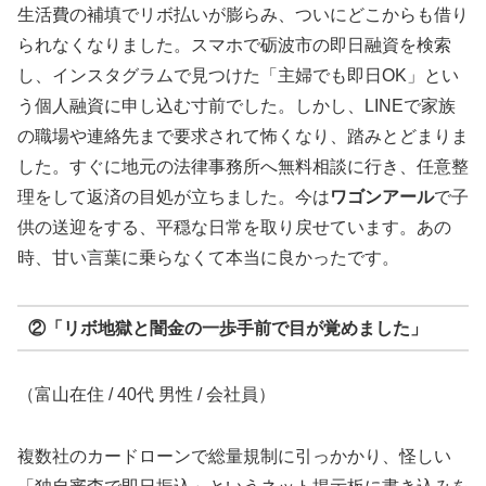
生活費の補填でリボ払いが膨らみ、ついにどこからも借り
られなくなりました。スマホで砺波市の即日融資を検索
し、インスタグラムで見つけた「主婦でも即日OK」とい
う個人融資に申し込む寸前でした。しかし、LINEで家族
の職場や連絡先まで要求されて怖くなり、踏みとどまりま
した。すぐに地元の法律事務所へ無料相談に行き、任意整
理をして返済の目処が立ちました。今は
ワゴンアール
で子
供の送迎をする、平穏な日常を取り戻せています。あの
時、甘い言葉に乗らなくて本当に良かったです。
②「リボ地獄と闇金の一歩手前で目が覚めました」
（富山在住 / 40代 男性 / 会社員）
複数社のカードローンで総量規制に引っかかり、怪しい