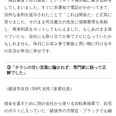
「独自審査で即日振込」というネット掲示板に書き込みを
してしまいました。すぐに非通知で電話がかかってきて、
法外な金利を提示されたことで「これは闇金だ」と正気に
戻りました。そのまま司法書士の先生に債務整理を依頼
し、将来利息をカットしてもらえました。もしあのまま借
りていたら、会社にも取り立てが来てクビになっていたか
もしれません。休日に
シエンタ
で家族と買い物に行ける今
の生活が本当に幸せです。
③「チラシの甘い言葉に騙されず、専門家に頼って正
解でした」
（砺波市在住 / 50代 女性 / 派遣社員）
借金を返すために別の会社から借りる自転車操業で、自宅
のポストに入っていた「砺波市の方限定・ブラックでも融