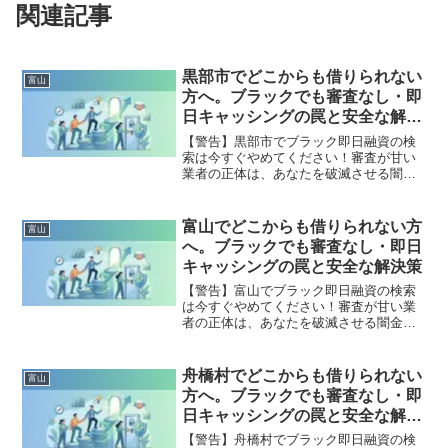
関連記事
黒部市でどこからも借りられない
富山
方へ。ブラックでも審査なし・即
日キャッシングの罠と安全な解決
策
【警告】黒部市でブラック即日融資の検
索は今すぐやめてください！審査が甘い
業者の正体は、あなたを破滅させる闇金
です。どこからも借りられない状態は、
法的な手続きでリセット可能です。黒部
市で違法業者を避け、借金地獄から抜け
富山でどこからも借りられない方
富山
出した方々の実体験と確実な解決策を完
へ。ブラックでも審査なし・即日
全公開。
キャッシングの罠と安全な解決策
【警告】富山でブラック即日融資の検索
は今すぐやめてください！審査が甘い業
者の正体は、あなたを破滅させる闇金で
す。どこからも借りられない状態は、法
的な手続きでリセット可能です。富山で
違法業者を避け、借金地獄から抜け出し
舟橋村でどこからも借りられない
富山
た方々の実体験と確実な解決策を完全公
方へ。ブラックでも審査なし・即
開。
日キャッシングの罠と安全な解決
策
【警告】舟橋村でブラック即日融資の検