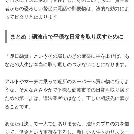
専門家に正式に依頼（受任）したその日のうちに、貸金業
者からの恐ろしい督促の電話や郵便物は、法的な効力によ
ってピタリと止まります。
まとめ：砺波市で平穏な日常を取り戻すために
「即日融資」というその場しのぎの麻薬に手を出せば、あ
なたの人生は本当に取り返しのつかないことになります。
アルト
や
マーチ
に乗って近所のスーパーへ買い物に行くよ
うな、そんなささやかで平穏な砺波市での日常を取り戻す
ための第一歩は、違法業者ではなく、正しい相談先に繋が
ることです。
あなたは決して一人ではありません。法律のプロの力を借
りて、借金という重荷を下ろし、新しい人生へのリスター